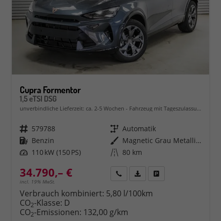
Cupra Formentor
1,5 eTSI DSG
unverbindliche Lieferzeit: ca. 2-5 Wochen
Fahrzeug mit Tageszulassung
Fahrzeugnr.
579788
Getriebe
Automatik
Kraftstoff
Benzin
Außenfarbe
Magnetic Grau Metallic (S7)
Leistung
110 kW (150 PS)
Kilometerstand
80 km
34.790,– €
Rückruf
PDF-Datei, Fahrzeugexposé 
Fahrzeug parken
incl. 19% MwSt.
Verbrauch kombiniert:
5,80 l/100km
CO
-Klasse:
D
2
CO
-Emissionen:
132,00 g/km
2