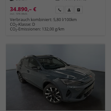
34.890,– €
Rückruf
PDF-Datei, Fahrzeugexposé 
Fahrzeug parken
incl. 19% MwSt.
Verbrauch kombiniert:
5,80 l/100km
CO
-Klasse:
D
2
CO
-Emissionen:
132,00 g/km
2