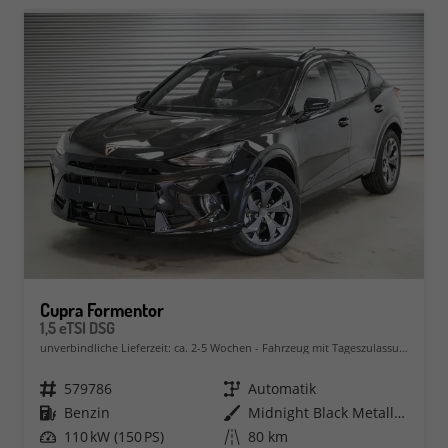
Cupra Formentor
1,5 eTSI DSG
unverbindliche Lieferzeit: ca. 2-5 Wochen
Fahrzeug mit Tageszulassung
Fahrzeugnr.
579786
Getriebe
Automatik
Kraftstoff
Benzin
Außenfarbe
Midnight Black Metallic (0E)
Leistung
110 kW (150 PS)
Kilometerstand
80 km