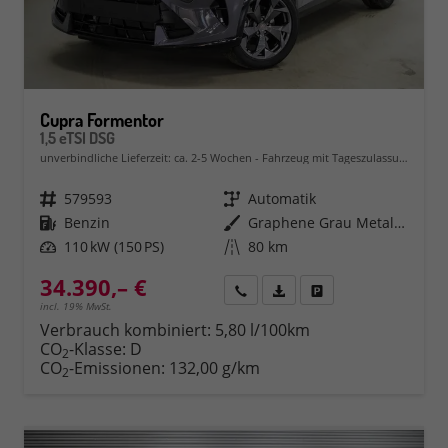
Cupra Formentor
1,5 eTSI DSG
unverbindliche Lieferzeit: ca. 2-5 Wochen
Fahrzeug mit Tageszulassung
Fahrzeugnr.
579593
Getriebe
Automatik
Kraftstoff
Benzin
Außenfarbe
Graphene Grau Metallic (R6)
Leistung
110 kW (150 PS)
Kilometerstand
80 km
34.390,– €
Rückruf
PDF-Datei, Fahrzeugexposé 
Fahrzeug parken
incl. 19% MwSt.
Verbrauch kombiniert:
5,80 l/100km
CO
-Klasse:
D
2
CO
-Emissionen:
132,00 g/km
2