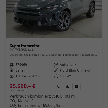
Cupra Formentor
2,0 TSI DSG 4x4
unverbindliche Lieferzeit: ca. 2-5 Wochen
Fahrzeug mit Tageszulassung
Fahrzeugnr.
579969
Getriebe
Automatik
Kraftstoff
Benzin
Außenfarbe
Fjord Blau Uni (9K)
Leistung
150 kW (204 PS)
Kilometerstand
100 km
35.690,– €
Rückruf
PDF-Datei, Fahrzeugexposé 
Fahrzeug parken
incl. 19% MwSt.
Verbrauch kombiniert:
7,40 l/100km
CO
-Klasse:
F
2
CO
-Emissionen:
169,00 g/km
2