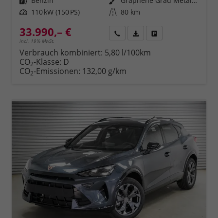
Kraftstoff
Benzin
Außenfarbe
Graphene Grau Metallic (R6)
Leistung
110 kW (150 PS)
Kilometerstand
80 km
33.990,– €
Rückruf
PDF-Datei, Fahrzeugexposé 
Fahrzeug parken
incl. 19% MwSt.
Verbrauch kombiniert:
5,80 l/100km
CO
-Klasse:
D
2
CO
-Emissionen:
132,00 g/km
2