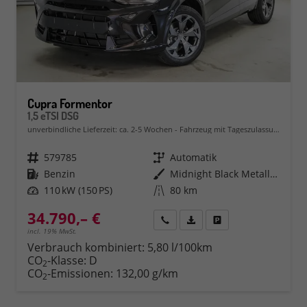
Cupra Formentor
1,5 eTSI DSG
unverbindliche Lieferzeit: ca. 2-5 Wochen
Fahrzeug mit Tageszulassung
Fahrzeugnr.
579785
Getriebe
Automatik
Kraftstoff
Benzin
Außenfarbe
Midnight Black Metallic (0E)
Leistung
110 kW (150 PS)
Kilometerstand
80 km
34.790,– €
Rückruf
PDF-Datei, Fahrzeugexposé 
Fahrzeug parken
incl. 19% MwSt.
Verbrauch kombiniert:
5,80 l/100km
CO
-Klasse:
D
2
CO
-Emissionen:
132,00 g/km
2