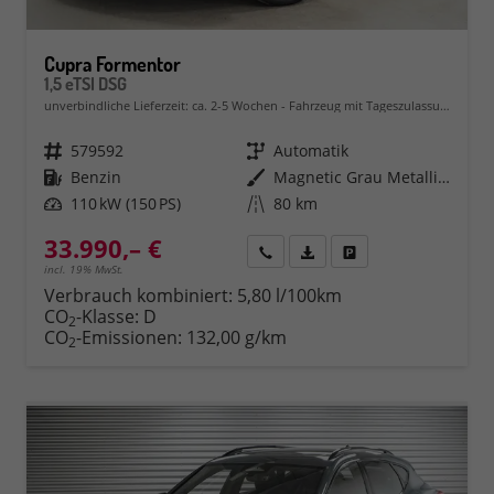
Cupra Formentor
1,5 eTSI DSG
unverbindliche Lieferzeit: ca. 2-5 Wochen
Fahrzeug mit Tageszulassung
Fahrzeugnr.
579592
Getriebe
Automatik
Kraftstoff
Benzin
Außenfarbe
Magnetic Grau Metallic (S7)
Leistung
110 kW (150 PS)
Kilometerstand
80 km
33.990,– €
Rückruf
PDF-Datei, Fahrzeugexposé 
Fahrzeug parken
incl. 19% MwSt.
Verbrauch kombiniert:
5,80 l/100km
CO
-Klasse:
D
2
CO
-Emissionen:
132,00 g/km
2