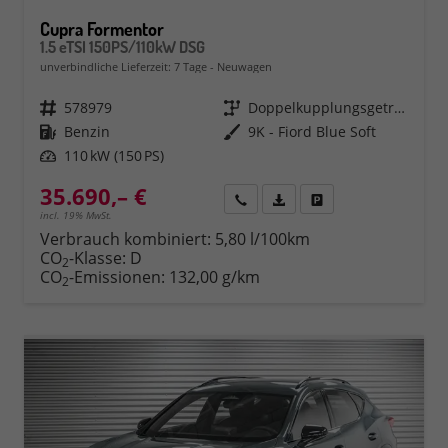
Cupra Formentor
1.5 eTSI 150PS/110kW DSG
unverbindliche Lieferzeit:
7 Tage
Neuwagen
Fahrzeugnr.
578979
Getriebe
Doppelkupplungsgetriebe (DSG)
Kraftstoff
Benzin
Außenfarbe
9K - Fiord Blue Soft
Leistung
110 kW (150 PS)
35.690,– €
Rückruf
PDF-Datei, Fahrzeugexposé 
Fahrzeug parken
incl. 19% MwSt.
Verbrauch kombiniert:
5,80 l/100km
CO
-Klasse:
D
2
CO
-Emissionen:
132,00 g/km
2