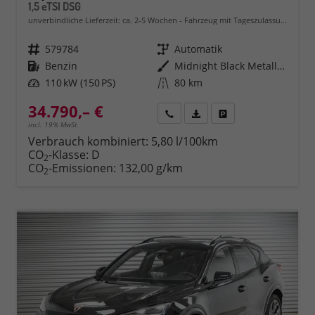
1,5 eTSI DSG
unverbindliche Lieferzeit: ca. 2-5 Wochen
Fahrzeug mit Tageszulassung
Fahrzeugnr.
579784
Getriebe
Automatik
Kraftstoff
Benzin
Außenfarbe
Midnight Black Metallic (0E)
Leistung
110 kW (150 PS)
Kilometerstand
80 km
34.790,– €
Rückruf
PDF-Datei, Fahrzeugexposé 
Fahrzeug parken
incl. 19% MwSt.
Verbrauch kombiniert:
5,80 l/100km
CO
-Klasse:
D
2
CO
-Emissionen:
132,00 g/km
2