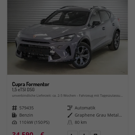
Cupra Formentor
1,5 eTSI DSG
unverbindliche Lieferzeit: ca. 2-5 Wochen
Fahrzeug mit Tageszulassung
Fahrzeugnr.
579435
Getriebe
Automatik
Kraftstoff
Benzin
Außenfarbe
Graphene Grau Metallic (R6)
Leistung
110 kW (150 PS)
Kilometerstand
80 km
34.590,– €