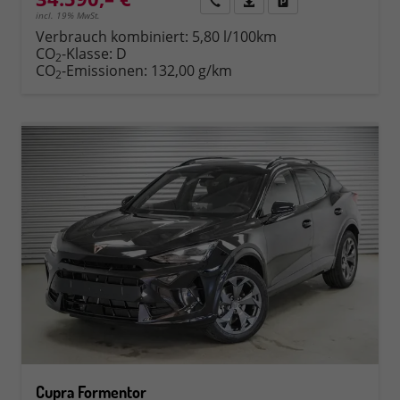
Rückruf
PDF-Datei, Fahrzeugexposé 
Fahrzeug parken
incl. 19% MwSt.
Verbrauch kombiniert:
5,80 l/100km
CO
-Klasse:
D
2
CO
-Emissionen:
132,00 g/km
2
Cupra Formentor