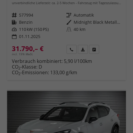
unverbindliche Lieferzeit: ca. 2-5 Wochen
Fahrzeug mit Tageszulassung
Fahrzeugnr.
577994
Getriebe
Automatik
Kraftstoff
Benzin
Außenfarbe
Midnight Black Metallic (0E)
Leistung
110 kW (150 PS)
Kilometerstand
40 km
01.11.2025
31.790,– €
Rückruf
PDF-Datei, Fahrzeugexposé 
Fahrzeug parken
incl. 19% MwSt.
Verbrauch kombiniert:
5,90 l/100km
CO
-Klasse:
D
2
CO
-Emissionen:
133,00 g/km
2