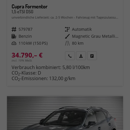
Cupra Formentor
1,5 eTSI DSG
unverbindliche Lieferzeit: ca. 2-5 Wochen
Fahrzeug mit Tageszulassung
Fahrzeugnr.
579787
Getriebe
Automatik
Kraftstoff
Benzin
Außenfarbe
Magnetic Grau Metallic (S7)
Leistung
110 kW (150 PS)
Kilometerstand
80 km
34.790,– €
Rückruf
PDF-Datei, Fahrzeugexposé 
Fahrzeug parken
incl. 19% MwSt.
Verbrauch kombiniert:
5,80 l/100km
CO
-Klasse:
D
2
CO
-Emissionen:
132,00 g/km
2