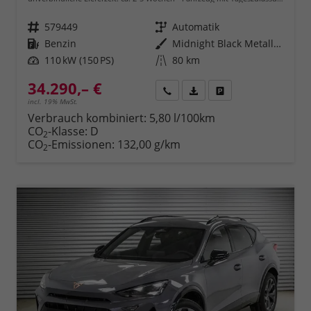
Fahrzeugnr.
579449
Getriebe
Automatik
Kraftstoff
Benzin
Außenfarbe
Midnight Black Metallic (0E)
Leistung
110 kW (150 PS)
Kilometerstand
80 km
34.290,– €
Rückruf
PDF-Datei, Fahrzeugexposé 
Fahrzeug parken
incl. 19% MwSt.
Verbrauch kombiniert:
5,80 l/100km
CO
-Klasse:
D
2
CO
-Emissionen:
132,00 g/km
2