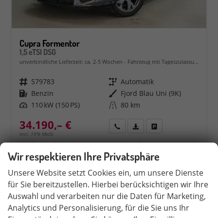
Cupra Formentor
1,5 eTSI DSG
unverbindliche Lieferzeit: ca. 2-5 Wochen
Fahrzeug mit Tageszulassung
Fahrzeugnr.
579783
Getriebe
Automatik
Kraftstoff
Benzin
Außenfarbe
Fjord Blau Uni (9K)
Leistung
110 kW (150 PS)
Kilometerstand
80 km
34.190,– €
Rückruf
PDF-Datei, Fahrzeugexposé 
Fahrzeug parken
incl. 19% MwSt.
Verbrauch kombiniert:
5,80 l/100km
Wir respektieren Ihre Privatsphäre
CO
-Klasse:
D
2
CO
-Emissionen:
132,00 g/km
2
Unsere Website setzt Cookies ein, um unsere Dienste
für Sie bereitzustellen. Hierbei berücksichtigen wir Ihre
Auswahl und verarbeiten nur die Daten für Marketing,
Analytics und Personalisierung, für die Sie uns Ihr