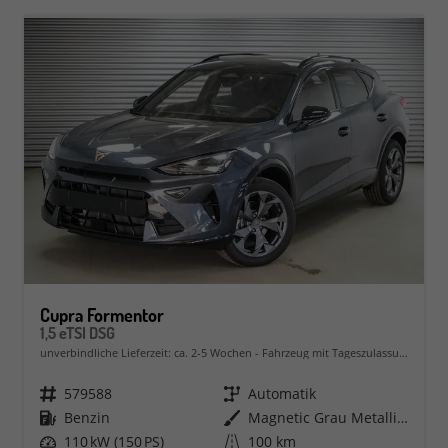
Cupra Formentor
1,5 eTSI DSG
unverbindliche Lieferzeit: ca. 2-5 Wochen
Fahrzeug mit Tageszulassung
Fahrzeugnr.
579588
Getriebe
Automatik
Kraftstoff
Benzin
Außenfarbe
Magnetic Grau Metallic (S7)
Leistung
110 kW (150 PS)
Kilometerstand
100 km