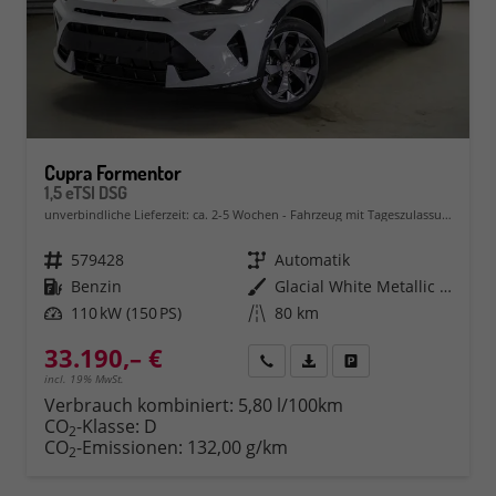
Cupra Formentor
1,5 eTSI DSG
unverbindliche Lieferzeit: ca. 2-5 Wochen
Fahrzeug mit Tageszulassung
Fahrzeugnr.
579428
Getriebe
Automatik
Kraftstoff
Benzin
Außenfarbe
Glacial White Metallic (2Y)
Leistung
110 kW (150 PS)
Kilometerstand
80 km
33.190,– €
Rückruf
PDF-Datei, Fahrzeugexposé 
Fahrzeug parken
incl. 19% MwSt.
Verbrauch kombiniert:
5,80 l/100km
CO
-Klasse:
D
2
CO
-Emissionen:
132,00 g/km
2