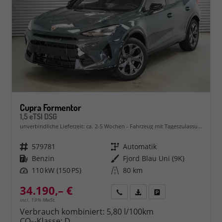
Cupra Formentor
1,5 eTSI DSG
unverbindliche Lieferzeit: ca. 2-5 Wochen
Fahrzeug mit Tageszulassung
Fahrzeugnr.
579781
Getriebe
Automatik
Kraftstoff
Benzin
Außenfarbe
Fjord Blau Uni (9K)
Leistung
110 kW (150 PS)
Kilometerstand
80 km
34.190,– €
Rückruf
PDF-Datei, Fahrzeugexposé 
Fahrzeug parken
incl. 19% MwSt.
Verbrauch kombiniert:
5,80 l/100km
CO
-Klasse:
D