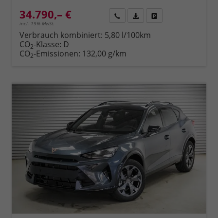
34.790,– €
Rückruf
PDF-Datei, Fahrzeugexposé 
Fahrzeug parken
incl. 19% MwSt.
Verbrauch kombiniert:
5,80 l/100km
CO
-Klasse:
D
2
CO
-Emissionen:
132,00 g/km
2