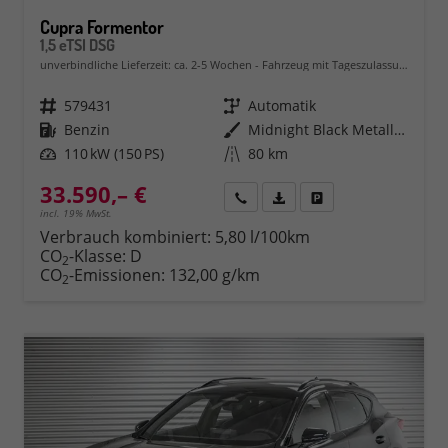
Cupra Formentor
1,5 eTSI DSG
unverbindliche Lieferzeit: ca. 2-5 Wochen
Fahrzeug mit Tageszulassung
Fahrzeugnr.
579431
Getriebe
Automatik
Kraftstoff
Benzin
Außenfarbe
Midnight Black Metallic (0E)
Leistung
110 kW (150 PS)
Kilometerstand
80 km
33.590,– €
Rückruf
PDF-Datei, Fahrzeugexposé 
Fahrzeug parken
incl. 19% MwSt.
Verbrauch kombiniert:
5,80 l/100km
CO
-Klasse:
D
2
CO
-Emissionen:
132,00 g/km
2