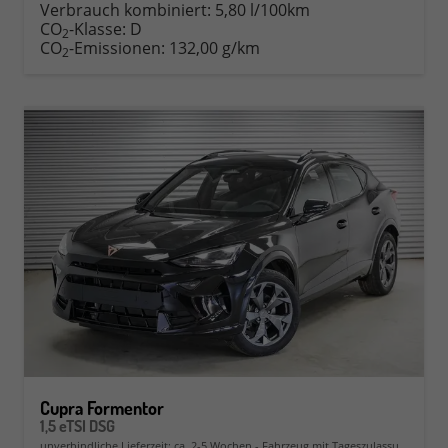
Verbrauch kombiniert:
5,80 l/100km
CO
-Klasse:
D
2
CO
-Emissionen:
132,00 g/km
2
Cupra Formentor
1,5 eTSI DSG
unverbindliche Lieferzeit: ca. 2-5 Wochen
Fahrzeug mit Tageszulassung