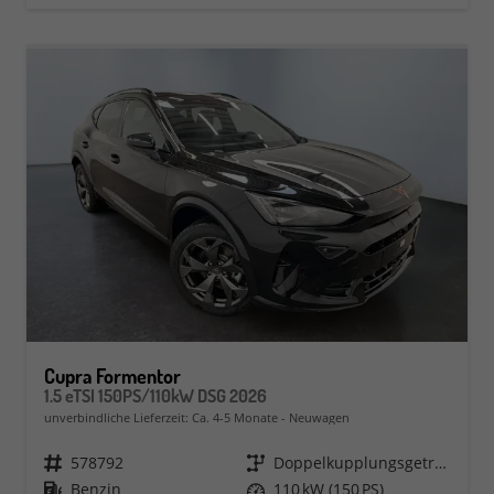
Cupra Formentor
1.5 eTSI 150PS/110kW DSG 2026
unverbindliche Lieferzeit: Ca. 4-5 Monate
Neuwagen
Fahrzeugnr.
578792
Getriebe
Doppelkupplungsgetriebe (DSG)
Kraftstoff
Benzin
Leistung
110 kW (150 PS)