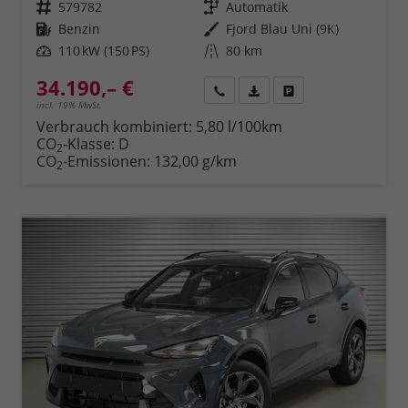
Fahrzeugnr.
579782
Getriebe
Automatik
Kraftstoff
Benzin
Außenfarbe
Fjord Blau Uni (9K)
Leistung
110 kW (150 PS)
Kilometerstand
80 km
34.190,– €
Rückruf
PDF-Datei, Fahrzeugexposé 
Fahrzeug parken
incl. 19% MwSt.
Verbrauch kombiniert:
5,80 l/100km
CO
-Klasse:
D
2
CO
-Emissionen:
132,00 g/km
2