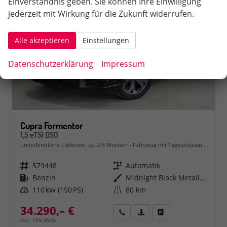
Einverständnis geben. Sie können Ihre Einwilligung
jederzeit mit Wirkung für die Zukunft widerrufen.
Alle akzeptieren
Einstellungen
Datenschutzerklärung
Impressum
Cupra Formentor
1,5 eTSI DSG
unverbindliche Lieferzeit: ca. 2-5 Wochen
Fahrzeug mit Tageszulassung
Fahrzeugnr.
579448
Getriebe
Automatik
Kraftstoff
Benzin
Außenfarbe
Midnight Black Metallic (0E)
Leistung
110 kW (150 PS)
Kilometerstand
80 km
34.290,– €
Rückruf
PDF-Datei, Fahrzeugexposé 
Fahrzeug parken
incl. 19% MwSt.