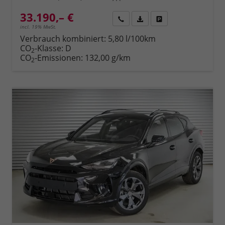
33.190,– €
Rückruf
PDF-Datei, Fahrzeugexposé 
Fahrzeug parken
incl. 19% MwSt.
Verbrauch kombiniert:
5,80 l/100km
CO
-Klasse:
D
2
CO
-Emissionen:
132,00 g/km
2