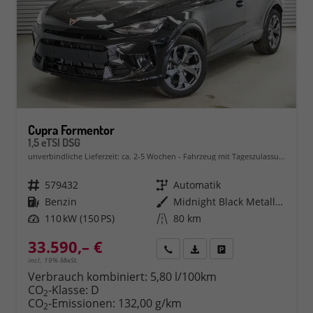
Cupra Formentor
1,5 eTSI DSG
unverbindliche Lieferzeit: ca. 2-5 Wochen
Fahrzeug mit Tageszulassung
Fahrzeugnr.
579432
Getriebe
Automatik
Kraftstoff
Benzin
Außenfarbe
Midnight Black Metallic (0E)
Leistung
110 kW (150 PS)
Kilometerstand
80 km
33.590,– €
Rückruf
PDF-Datei, Fahrzeugexposé 
Fahrzeug parken
incl. 19% MwSt.
Verbrauch kombiniert:
5,80 l/100km
CO
-Klasse:
D
2
CO
-Emissionen:
132,00 g/km
2