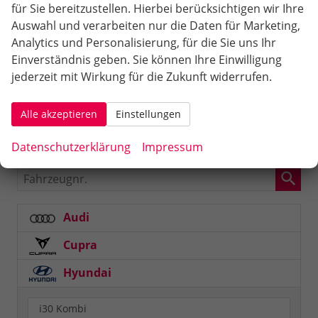
Darmstadt, Worms, Frankfurt, Aschaffenburg,
für Sie bereitzustellen. Hierbei berücksichtigen wir Ihre
Würzburg, ist im Umkreis von 50km bis 150km von
Auswahl und verarbeiten nur die Daten für Marketing,
Sinsheim entfernt.
Analytics und Personalisierung, für die Sie uns Ihr
Einverständnis geben. Sie können Ihre Einwilligung
Sie können bequem über DB Bahn (Hauptbahnhof
jederzeit mit Wirkung für die Zukunft widerrufen.
Sinsheim) oder über die Autobahn A6 Abfahrt
Sinsheim 33a anreisen.
Alle akzeptieren
Einstellungen
Schnellsuche
Datenschutzerklärung
Impressum
Fahrzeugnr.
Audi
Cupra
Hyundai
i30 Kombi