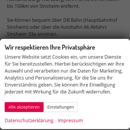
bis 150km von Sinsheim entfernt.
Sie können bequem über DB Bahn (Hauptbahnhof
Sinsheim) oder über die Autobahn A6 Abfahrt
Sinsheim 33a anreisen.
Wir respektieren Ihre Privatsphäre
Schnellsuche
Unsere Website setzt Cookies ein, um unsere Dienste
Fahrzeugnr.
für Sie bereitzustellen. Hierbei berücksichtigen wir Ihre
Auswahl und verarbeiten nur die Daten für Marketing,
Analytics und Personalisierung, für die Sie uns Ihr
Audi
Einverständnis geben. Sie können Ihre Einwilligung
Cupra
jederzeit mit Wirkung für die Zukunft widerrufen.
Hyundai
Alle akzeptieren
Einstellungen
i30 Kombi
Datenschutzerklärung
Impressum
TUCSON