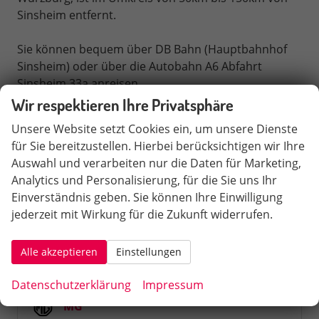
Sinsheim entfernt.
Sie können bequem über DB Bahn (Hauptbahnhof
Sinsheim) oder über die Autobahn A6 Abfahrt
Sinsheim 33a anreisen.
Wir respektieren Ihre Privatsphäre
Schnellsuche
Unsere Website setzt Cookies ein, um unsere Dienste
für Sie bereitzustellen. Hierbei berücksichtigen wir Ihre
Fahrzeugnr.
Auswahl und verarbeiten nur die Daten für Marketing,
Analytics und Personalisierung, für die Sie uns Ihr
Audi
Einverständnis geben. Sie können Ihre Einwilligung
jederzeit mit Wirkung für die Zukunft widerrufen.
Cupra
Hyundai
Alle akzeptieren
Einstellungen
Mercedes-Benz
Datenschutzerklärung
Impressum
MG