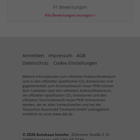
91 Bewertungen
Alle Bewertungen anzeigen >
Anmelden
Impressum
AGB
Datenschutz
Cookie-Einstellungen
Weitere Informationen zum offiziellen Kraftstoffverbrauch
und zu den offiziellen spezifischen CO
-Emissionen und
2
gegebenenfalls zum Stromverbrauch neuer PKW können
dem 'Leitfaden über den offiziellen Kraftstoffverbrauch,
die offiziellen spezifischen CO
-Emissionen und den
2
offiziellen Stromverbrauch neuer PKW' entnommen
werden, der an allen Verkaufsstellen und bei der
'Deutschen Automobil Treuhand GmbH' unentgeltlich
erhältlich ist unter www.dat.de.
© 2026
Autohaus Immler
,
Dührener Straße 2
,
D-
74889
Sinsheim,
+49 7261 65 77 65