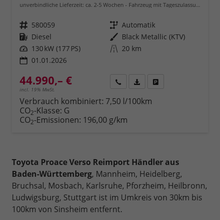
unverbindliche Lieferzeit: ca. 2-5 Wochen
Fahrzeug mit Tageszulassung
Fahrzeugnr.
580059
Getriebe
Automatik
Kraftstoff
Diesel
Außenfarbe
Black Metallic (KTV)
Leistung
130 kW (177 PS)
Kilometerstand
20 km
01.01.2026
44.990,– €
Rückruf
PDF-Datei, Fahrzeugexposé 
Fahrzeug parken
incl. 19% MwSt.
Verbrauch kombiniert:
7,50 l/100km
CO
-Klasse:
G
2
CO
-Emissionen:
196,00 g/km
2
Toyota Proace Verso Reimport Händler aus
Baden-Württemberg
, Mannheim, Heidelberg,
Bruchsal, Mosbach, Karlsruhe, Pforzheim, Heilbronn,
Ludwigsburg, Stuttgart ist im Umkreis von 30km bis
100km von Sinsheim entfernt.