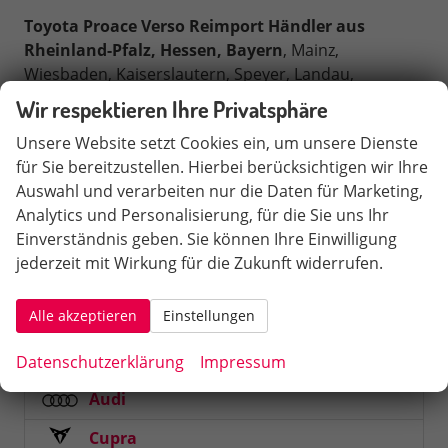
Toyota Proace Verso Reimport Händler aus
Rheinland-Pfalz, Hessen, Bayern
, Mainz,
Wiesbaden, Kaiserslautern, Speyer, Landau,
Neustadt, Darmstadt, Worms, Frankfurt,
Wir respektieren Ihre Privatsphäre
Aschaffenburg, Würzburg, ist im Umkreis von 50km
Unsere Website setzt Cookies ein, um unsere Dienste
bis 150km von Sinsheim entfernt.
für Sie bereitzustellen. Hierbei berücksichtigen wir Ihre
Auswahl und verarbeiten nur die Daten für Marketing,
Sie können bequem über DB Bahn (Hauptbahnhof
Analytics und Personalisierung, für die Sie uns Ihr
Sinsheim) oder über die Autobahn A6 Abfahrt
Einverständnis geben. Sie können Ihre Einwilligung
Sinsheim 33a anreisen.
jederzeit mit Wirkung für die Zukunft widerrufen.
Schnellsuche
Alle akzeptieren
Einstellungen
Fahrzeugnr.
Datenschutzerklärung
Impressum
Audi
Cupra