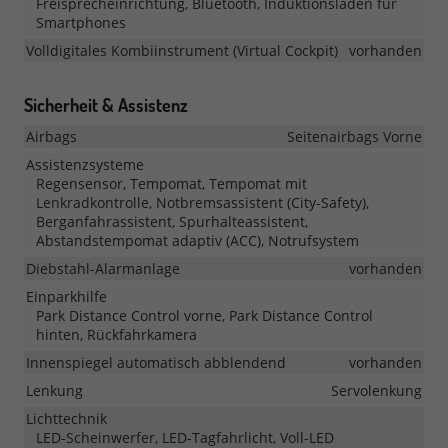
Freisprecheinrichtung, Bluetooth, Induktionsladen für
Smartphones
Volldigitales Kombiinstrument (Virtual Cockpit)
vorhanden
Sicherheit & Assistenz
Airbags
Seitenairbags Vorne
Assistenzsysteme
Regensensor, Tempomat, Tempomat mit
Lenkradkontrolle, Notbremsassistent (City-Safety),
Berganfahrassistent, Spurhalteassistent,
Abstandstempomat adaptiv (ACC), Notrufsystem
Diebstahl-Alarmanlage
vorhanden
Einparkhilfe
Park Distance Control vorne, Park Distance Control
hinten, Rückfahrkamera
Innenspiegel automatisch abblendend
vorhanden
Lenkung
Servolenkung
Lichttechnik
LED-Scheinwerfer, LED-Tagfahrlicht, Voll-LED