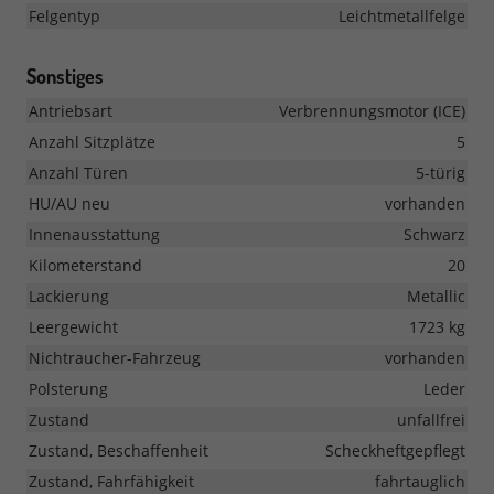
Felgentyp
Leichtmetallfelge
Sonstiges
Antriebsart
Verbrennungsmotor (ICE)
Anzahl Sitzplätze
5
Anzahl Türen
5-türig
HU/AU neu
vorhanden
Innenausstattung
Schwarz
Kilometerstand
20
Lackierung
Metallic
Leergewicht
1723 kg
Nichtraucher-Fahrzeug
vorhanden
Polsterung
Leder
Zustand
unfallfrei
Zustand, Beschaffenheit
Scheckheftgepflegt
Zustand, Fahrfähigkeit
fahrtauglich