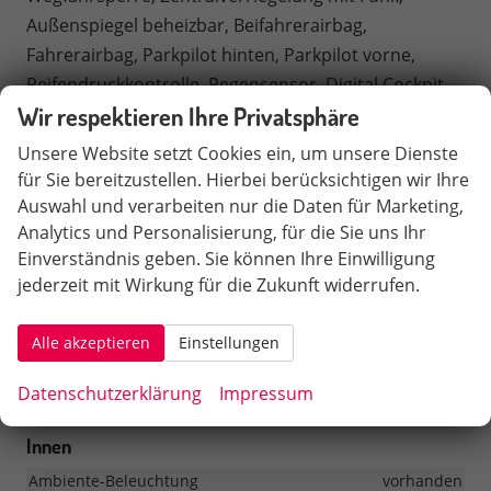
Außenspiegel beheizbar, Beifahrerairbag,
Fahrerairbag, Parkpilot hinten, Parkpilot vorne,
Reifendruckkontrolle, Regensensor, Digital Cockpit,
Wir respektieren Ihre Privatsphäre
adaptive Geschwindigkeitsregelanlage,
Notbremsassistent, Spurhalteassistent,
Unsere Website setzt Cookies ein, um unsere Dienste
Totwinkelassistent, LED-Scheinwerfer, LED-
für Sie bereitzustellen. Hierbei berücksichtigen wir Ihre
Tagfahrlicht, Rückfahrkamera, Elektrische
Auswahl und verarbeiten nur die Daten für Marketing,
Heckklappe inkl. Virtual Pedal, Smart-Key-System,
Analytics und Personalisierung, für die Sie uns Ihr
Einverständnis geben. Sie können Ihre Einwilligung
StartStopSystem, Innenspiegel automatisch abbl.,
jederzeit mit Wirkung für die Zukunft widerrufen.
Berganfahrassistent, Notrufsystem, Android Auto,
Apple Carplay, Freisprecheinrichtung,
Alle akzeptieren
Einstellungen
Induktionsladestation, Touchscreen, USB, Radio
DAB, Bluetooth, Bordcomputer, Navigationssystem,
Datenschutzerklärung
Impressum
Vorbereitung Anhängekupplung, LED-Rückleuchten,
Innen
Ambiente-Beleuchtung
vorhanden