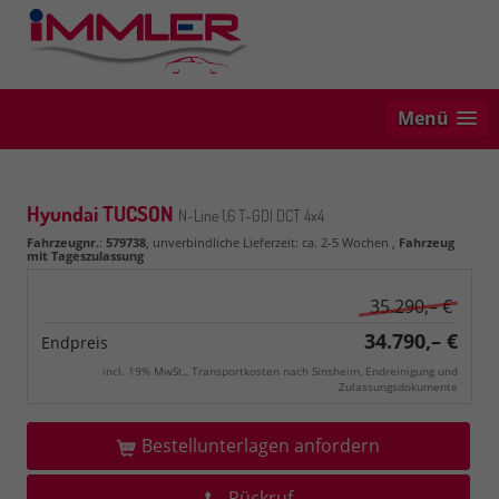
Menü
Hyundai TUCSON
N-Line 1,6 T-GDI DCT 4x4
Fahrzeugnr.
:
579738
, unverbindliche Lieferzeit: ca. 2-5 Wochen ,
Fahrzeug
mit Tageszulassung
35.290,– €
34.790,– €
Endpreis
incl. 19% MwSt., Transportkosten nach Sinsheim, Endreinigung und
Zulassungsdokumente
Bestellunterlagen anfordern
Rückruf