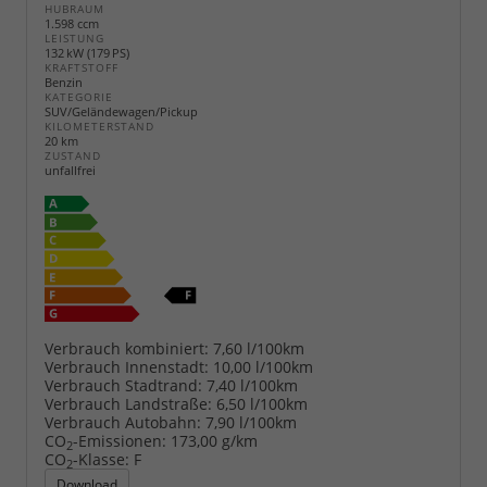
HUBRAUM
1.598 ccm
LEISTUNG
132 kW (179 PS)
KRAFTSTOFF
Benzin
KATEGORIE
SUV/Geländewagen/Pickup
KILOMETERSTAND
20 km
ZUSTAND
unfallfrei
Verbrauch kombiniert:
7,60 l/100km
Verbrauch Innenstadt:
10,00 l/100km
Verbrauch Stadtrand:
7,40 l/100km
Verbrauch Landstraße:
6,50 l/100km
Verbrauch Autobahn:
7,90 l/100km
CO
-Emissionen:
173,00 g/km
2
CO
-Klasse:
F
2
Download