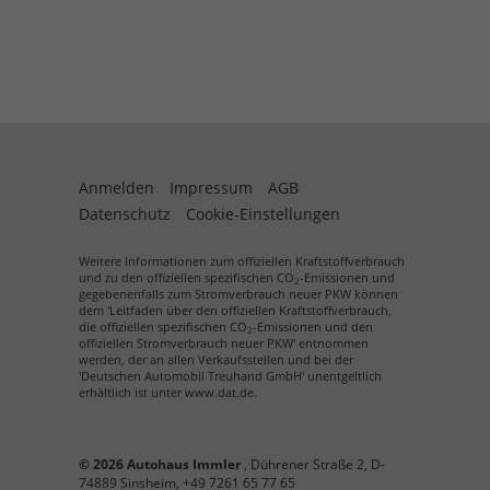
Anmelden
Impressum
AGB
Datenschutz
Cookie-Einstellungen
Weitere Informationen zum offiziellen Kraftstoffverbrauch
und zu den offiziellen spezifischen CO
-Emissionen und
2
gegebenenfalls zum Stromverbrauch neuer PKW können
dem 'Leitfaden über den offiziellen Kraftstoffverbrauch,
die offiziellen spezifischen CO
-Emissionen und den
2
offiziellen Stromverbrauch neuer PKW' entnommen
werden, der an allen Verkaufsstellen und bei der
'Deutschen Automobil Treuhand GmbH' unentgeltlich
erhältlich ist unter www.dat.de.
© 2026
Autohaus Immler
,
Dührener Straße 2
,
D-
74889
Sinsheim,
+49 7261 65 77 65