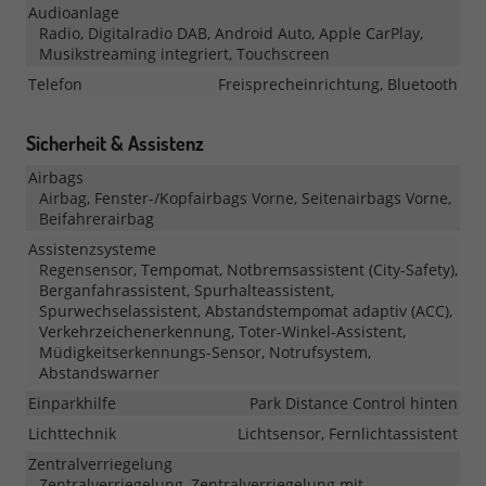
Audioanlage
Radio, Digitalradio DAB, Android Auto, Apple CarPlay,
Musikstreaming integriert, Touchscreen
Telefon
Freisprecheinrichtung, Bluetooth
Sicherheit & Assistenz
Airbags
Airbag, Fenster-/Kopfairbags Vorne, Seitenairbags Vorne,
Beifahrerairbag
Assistenzsysteme
Regensensor, Tempomat, Notbremsassistent (City-Safety),
Berganfahrassistent, Spurhalteassistent,
Spurwechselassistent, Abstandstempomat adaptiv (ACC),
Verkehrzeichenerkennung, Toter-Winkel-Assistent,
Müdigkeitserkennungs-Sensor, Notrufsystem,
Abstandswarner
Einparkhilfe
Park Distance Control hinten
Lichttechnik
Lichtsensor, Fernlichtassistent
Zentralverriegelung
Zentralverriegelung, Zentralverriegelung mit