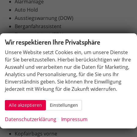
Alarmanlage
Auto Hold
Ausstiegswarnung (DOW)
Berganfahrassistent
Bremsassistent (EBA)
Wir respektieren Ihre Privatsphäre
Center-Airbag vorne
Deaktivierbarer Beifahrerairbag
Unsere Website setzt Cookies ein, um unsere Dienste
eCall-Notrufsystem
für Sie bereitzustellen. Hierbei berücksichtigen wir Ihre
Auswahl und verarbeiten nur die Daten für Marketing,
Fahreraufmerksamkeitsüberwachung (DMS)
Analytics und Personalisierung, für die Sie uns Ihr
Frontairbags für Fahrer und Beifahrer
Einverständnis geben. Sie können Ihre Einwilligung
Frontkollisionswarnung (FCW)
jederzeit mit Wirkung für die Zukunft widerrufen.
Geschwindigkeitsregelanlage mit
Abstandsregelung (ACC)
Alle akzeptieren
Einstellungen
Gurtwarnsystem vorne und hinten
Intelligente Fernlichtsteuerung (IHC)
Datenschutzerklärung
Impressum
Intelligenter Geschwindigkeits-Assistent (ISA)
Kopfairbags vorne