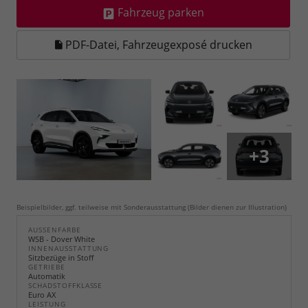
Fahrzeug parken
PDF-Datei, Fahrzeugexposé drucken
+3
Beispielbilder, ggf. teilweise mit Sonderausstattung (Bilder dienen zur Illustration)
AUSSENFARBE
WSB - Dover White
INNENAUSSTATTUNG
Sitzbezüge in Stoff
GETRIEBE
Automatik
SCHADSTOFFKLASSE
Euro AX
LEISTUNG