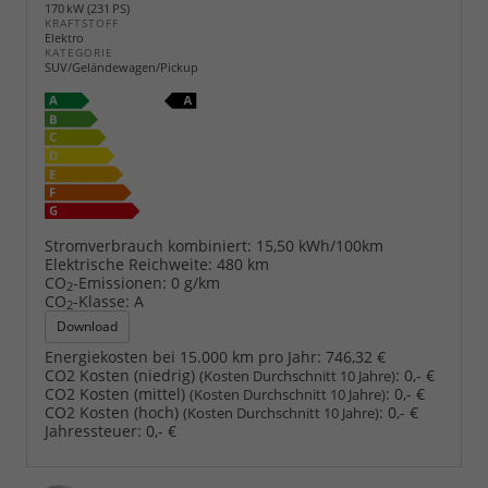
170 kW (231 PS)
KRAFTSTOFF
Elektro
KATEGORIE
SUV/Geländewagen/Pickup
Stromverbrauch kombiniert:
15,50 kWh/100km
Elektrische Reichweite:
480 km
CO
-Emissionen:
0 g/km
2
CO
-Klasse:
A
2
Download
Energiekosten bei 15.000 km pro Jahr:
746,32 €
CO2 Kosten (niedrig)
:
0,- €
(Kosten Durchschnitt 10 Jahre)
CO2 Kosten (mittel)
:
0,- €
(Kosten Durchschnitt 10 Jahre)
CO2 Kosten (hoch)
:
0,- €
(Kosten Durchschnitt 10 Jahre)
Jahressteuer:
0,- €