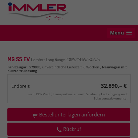
Menü
MG S5 EV
Comfort Long Range 231PS/170kW 64kWh
Fahrzeugnr.
:
579885
, unverbindliche Lieferzeit:
6 Wochen
,
Neuwagen mit
Kurzzeitzulassung
32.890,– €
Endpreis
incl. 19% MwSt., Transportkosten nach Sinsheim, Endreinigung und
Zulassungsdokumente
Bestellunterlagen anfordern
Rückruf