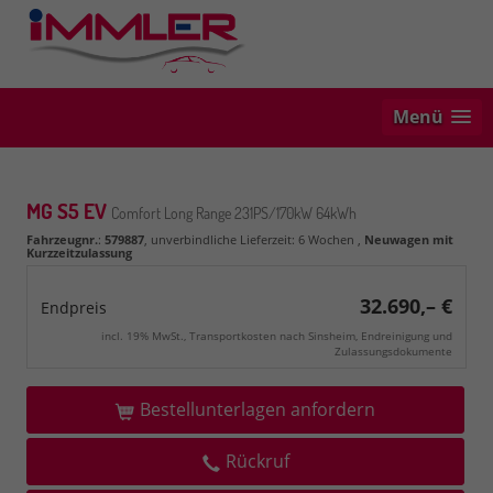
Menü
MG S5 EV
Comfort Long Range 231PS/170kW 64kWh
Fahrzeugnr.
:
579887
, unverbindliche Lieferzeit:
6 Wochen
,
Neuwagen mit
Kurzzeitzulassung
32.690,– €
Endpreis
incl. 19% MwSt., Transportkosten nach Sinsheim, Endreinigung und
Zulassungsdokumente
Bestellunterlagen anfordern
Rückruf