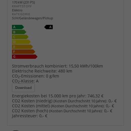
170 kW (231 PS)
KRAFTSTOFF
Elektro
KATEGORIE
SUV/Geländewagen/Pickup
Stromverbrauch kombiniert:
15,50 kWh/100km
Elektrische Reichweite:
480 km
CO
-Emissionen:
0 g/km
2
CO
-Klasse:
A
2
Download
Energiekosten bei 15.000 km pro Jahr:
746,32 €
CO2 Kosten (niedrig)
:
0,- €
(Kosten Durchschnitt 10 Jahre)
CO2 Kosten (mittel)
:
0,- €
(Kosten Durchschnitt 10 Jahre)
CO2 Kosten (hoch)
:
0,- €
(Kosten Durchschnitt 10 Jahre)
Jahressteuer:
0,- €