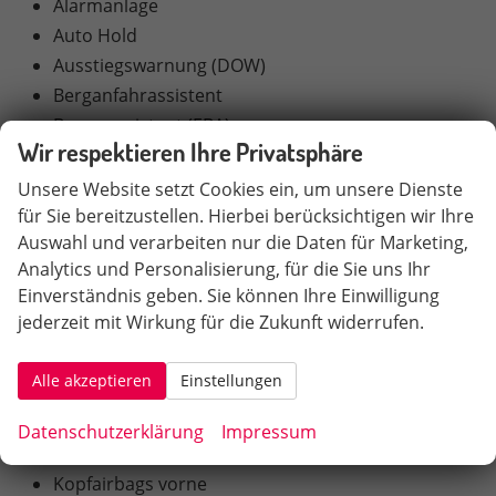
Alarmanlage
Auto Hold
Ausstiegswarnung (DOW)
Berganfahrassistent
Bremsassistent (EBA)
Wir respektieren Ihre Privatsphäre
Center-Airbag vorne
Deaktivierbarer Beifahrerairbag
Unsere Website setzt Cookies ein, um unsere Dienste
eCall-Notrufsystem
für Sie bereitzustellen. Hierbei berücksichtigen wir Ihre
Auswahl und verarbeiten nur die Daten für Marketing,
Fahreraufmerksamkeitsüberwachung (DMS)
Analytics und Personalisierung, für die Sie uns Ihr
Frontairbags für Fahrer und Beifahrer
Einverständnis geben. Sie können Ihre Einwilligung
Frontkollisionswarnung (FCW)
jederzeit mit Wirkung für die Zukunft widerrufen.
Geschwindigkeitsregelanlage mit
Abstandsregelung (ACC)
Alle akzeptieren
Einstellungen
Gurtwarnsystem vorne und hinten
Intelligente Fernlichtsteuerung (IHC)
Datenschutzerklärung
Impressum
Intelligenter Geschwindigkeits-Assistent (ISA)
Kopfairbags vorne