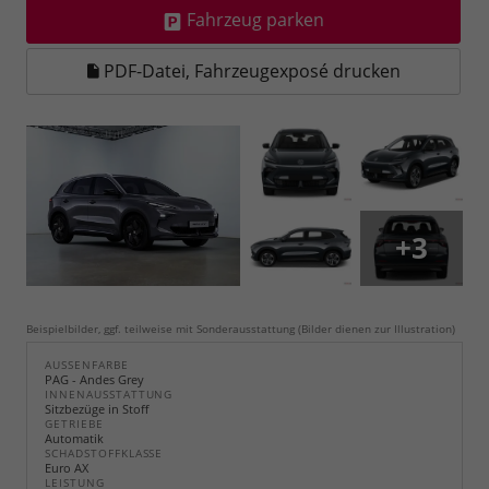
Fahrzeug parken
PDF-Datei, Fahrzeugexposé drucken
+3
Beispielbilder, ggf. teilweise mit Sonderausstattung (Bilder dienen zur Illustration)
AUSSENFARBE
PAG - Andes Grey
INNENAUSSTATTUNG
Sitzbezüge in Stoff
GETRIEBE
Automatik
SCHADSTOFFKLASSE
Euro AX
LEISTUNG