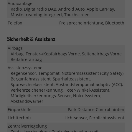
Audioanlage
Radio, Digitalradio DAB, Android Auto, Apple CarPlay,
Musikstreaming integriert, Touchscreen
Telefon
Freisprecheinrichtung, Bluetooth
Sicherheit & Assistenz
Airbags
Airbag, Fenster-/Kopfairbags Vorne, Seitenairbags Vorne,
Beifahrerairbag
Assistenzsysteme
Regensensor, Tempomat, Notbremsassistent (City-Safety),
Berganfahrassistent, Spurhalteassistent,
Spurwechselassistent, Abstandstempomat adaptiv (ACC),
Verkehrzeichenerkennung, Toter-Winkel-Assistent,
Müdigkeitserkennungs-Sensor, Notrufsystem,
Abstandswarner
Einparkhilfe
Park Distance Control hinten
Lichttechnik
Lichtsensor, Fernlichtassistent
Zentralverriegelung
Zentralverriegelung, Zentralverriegelung mit