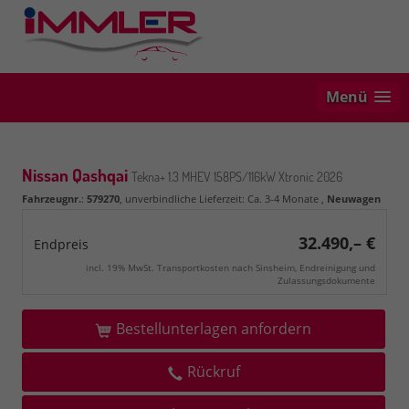
Menü
Nissan Qashqai
Tekna+ 1.3 MHEV 158PS/116kW Xtronic 2026
Fahrzeugnr.
:
579270
, unverbindliche Lieferzeit: Ca. 3-4 Monate ,
Neuwagen
32.490,– €
Endpreis
incl. 19% MwSt. Transportkosten nach Sinsheim, Endreinigung und
Zulassungsdokumente
Bestellunterlagen anfordern
Rückruf