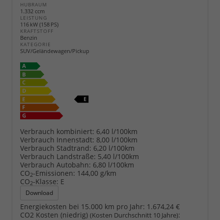
HUBRAUM
1.332 ccm
LEISTUNG
116 kW (158 PS)
KRAFTSTOFF
Benzin
KATEGORIE
SUV/Geländewagen/Pickup
Verbrauch kombiniert:
6,40 l/100km
Verbrauch Innenstadt:
8,00 l/100km
Verbrauch Stadtrand:
6,20 l/100km
Verbrauch Landstraße:
5,40 l/100km
Verbrauch Autobahn:
6,80 l/100km
CO
-Emissionen:
144,00 g/km
2
CO
-Klasse:
E
2
Download
Energiekosten bei 15.000 km pro Jahr:
1.674,24 €
CO2 Kosten (niedrig)
:
(Kosten Durchschnitt 10 Jahre)