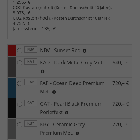
1.296,- €
CO2 Kosten (mittel)
:
(Kosten Durchschnitt 10 Jahre)
3.078,- €
CO2 Kosten (hoch)
:
(Kosten Durchschnitt 10 Jahre)
4.752,- €
Jahressteuer:
135,- €
NBV - Sunset Red
NBV
KAD - Dark Metal Grey Met.
640,– €
KAD
FAP - Ocean Deep Premium
720,– €
FAP
Met.
GAT - Pearl Black Premium
720,– €
GAT
Perleffekt
KBY - Ceramic Grey
720,– €
KBY
Premium Met.