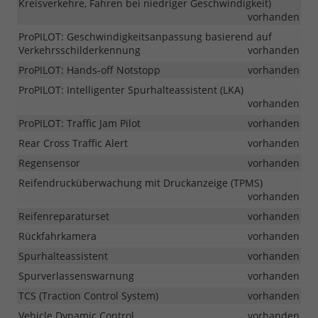
Kreisverkehre, Fahren bei niedriger Geschwindigkeit)
vorhanden
ProPILOT: Geschwindigkeitsanpassung basierend auf
Verkehrsschilderkennung
vorhanden
ProPILOT: Hands-off Notstopp
vorhanden
ProPILOT: Intelligenter Spurhalteassistent (LKA)
vorhanden
ProPILOT: Traffic Jam Pilot
vorhanden
Rear Cross Traffic Alert
vorhanden
Regensensor
vorhanden
Reifendrucküberwachung mit Druckanzeige (TPMS)
vorhanden
Reifenreparaturset
vorhanden
Rückfahrkamera
vorhanden
Spurhalteassistent
vorhanden
Spurverlassenswarnung
vorhanden
TCS (Traction Control System)
vorhanden
Vehicle Dynamic Control
vorhanden