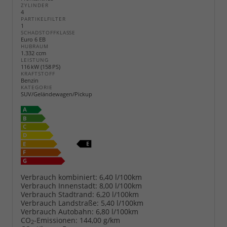
ZYLINDER
4
PARTIKELFILTER
1
SCHADSTOFFKLASSE
Euro 6 EB
HUBRAUM
1.332 ccm
LEISTUNG
116 kW (158 PS)
KRAFTSTOFF
Benzin
KATEGORIE
SUV/Geländewagen/Pickup
Verbrauch kombiniert:
6,40 l/100km
Verbrauch Innenstadt:
8,00 l/100km
Verbrauch Stadtrand:
6,20 l/100km
Verbrauch Landstraße:
5,40 l/100km
Verbrauch Autobahn:
6,80 l/100km
CO
-Emissionen:
144,00 g/km
2