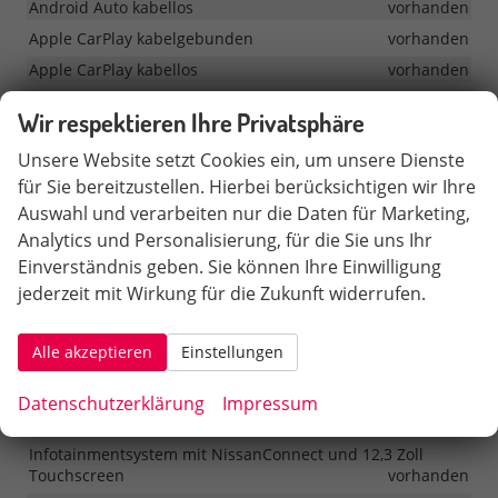
Android Auto kabellos
vorhanden
Apple CarPlay kabelgebunden
vorhanden
Apple CarPlay kabellos
vorhanden
Benachrichtigungen und Konnektivitätsdienste
Wir respektieren Ihre Privatsphäre
vorhanden
Bluetooth mit Audiostreaming
vorhanden
Unsere Website setzt Cookies ein, um unsere Dienste
Bose: Acoustimass Bassmodul
vorhanden
für Sie bereitzustellen. Hierbei berücksichtigen wir Ihre
Auswahl und verarbeiten nur die Daten für Marketing,
Bose: digitaler Verstärker
vorhanden
Analytics und Personalisierung, für die Sie uns Ihr
Google: Apps aus dem Google Play Store
vorhanden
Einverständnis geben. Sie können Ihre Einwilligung
Google: Automotive Services
vorhanden
jederzeit mit Wirkung für die Zukunft widerrufen.
Google: Google Assistant (sprachgesteuert)
vorhanden
Google: Google Maps-Dienste (Suche, Wetter, 3D-Karten,
Alle akzeptieren
Einstellungen
Google Street View)
vorhanden
Google: integriertes Google Maps
vorhanden
Datenschutzerklärung
Impressum
Head-up-Display
vorhanden
Infotainmentsystem mit NissanConnect und 12,3 Zoll
Touchscreen
vorhanden