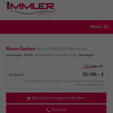
Menü
Nissan Qashqai
Tekna+ 1.3 MHEV 158PS/116kW Xtronic
Fahrzeugnr.
:
579101
, unverbindliche Lieferzeit:
7 Tage
,
Neuwagen
33.240,– €
33.190,– €
Endpreis
incl. 19% MwSt., Transportkosten nach Sinsheim, Endreinigung und
Zulassungsdokumente
Bestellunterlagen anfordern
Rückruf