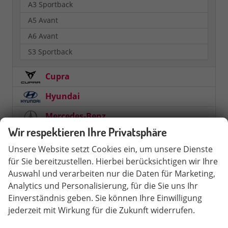
A3 Sportback
A5 Avant
A6 Avant
S3 Sportback
Cupra
Hyundai
Mercedes-Benz
Wir respektieren Ihre Privatsphäre
MG
Unsere Website setzt Cookies ein, um unsere Dienste
Nissan
für Sie bereitzustellen. Hierbei berücksichtigen wir Ihre
Auswahl und verarbeiten nur die Daten für Marketing,
Opel
Analytics und Personalisierung, für die Sie uns Ihr
Peugeot
Einverständnis geben. Sie können Ihre Einwilligung
jederzeit mit Wirkung für die Zukunft widerrufen.
Seat