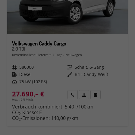
Volkswagen Caddy Cargo
2.0 TDI
unverbindliche Lieferzeit:
7 Tage
Neuwagen
Fahrzeugnr.
580000
Getriebe
Schalt. 6-Gang
Kraftstoff
Diesel
Außenfarbe
B4 - Candy-Weiß
Leistung
75 kW (102 PS)
27.690,– €
Rückruf
PDF-Datei, Fahrzeugexposé 
Fahrzeug parken
incl. 19% MwSt.
Verbrauch kombiniert:
5,40 l/100km
CO
-Klasse:
E
2
CO
-Emissionen:
140,00 g/km
2