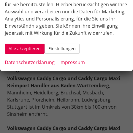
für Sie bereitzustellen. Hierbei berücksichtigen wir Ihre
34.690,– €
Rückruf
PDF-Datei, Fahrzeugexposé 
Fahrzeug parken
Auswahl und verarbeiten nur die Daten für Marketing,
incl. 19% MwSt.
Analytics und Personalisierung, für die Sie uns Ihr
Verbrauch kombiniert:
5,50 l/100km
CO
-Klasse:
E
Einverständnis geben. Sie können Ihre Einwilligung
2
CO
-Emissionen:
145,00 g/km
jederzeit mit Wirkung für die Zukunft widerrufen.
2
VW Caddy Cargo und VW Caddy Cargo Maxi
Alle akzeptieren
Einstellungen
Konfigurator VW Caddy Cargo und VW Caddy
Datenschutzerklärung
Impressum
Cargo Maxi
Volkswagen
Caddy Cargo und Caddy Cargo Maxi
Reimport Händler aus Baden-Württemberg
,
Mannheim, Heidelberg, Bruchsal, Mosbach,
Karlsruhe, Pforzheim, Heilbronn, Ludwigsburg,
Stuttgart ist im Umkreis von 30km bis 100km von
Sinsheim entfernt.
Volkswagen Caddy Cargo und Caddy Cargo Maxi