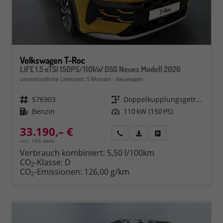
Volkswagen T-Roc
LIFE 1.5 eTSI 150PS/110kW DSG Neues Modell 2026
unverbindliche Lieferzeit:
5 Monate
Neuwagen
Fahrzeugnr.
576903
Getriebe
Doppelkupplungsgetriebe (DSG)
Kraftstoff
Benzin
Leistung
110 kW (150 PS)
33.190,– €
Rückruf
PDF-Datei, Fahrzeugexposé 
Fahrzeug parken
incl. 19% MwSt.
Verbrauch kombiniert:
5,50 l/100km
CO
-Klasse:
D
2
CO
-Emissionen:
126,00 g/km
2