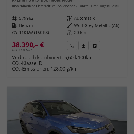
R-Line 1,5 eTSI DSG neues Modell
unverbindliche Lieferzeit: ca. 2-5 Wochen
Fahrzeug mit Tageszulassung
Fahrzeugnr.
579962
Getriebe
Automatik
Kraftstoff
Benzin
Außenfarbe
Wolf Grey Metallic (A6)
Leistung
110 kW (150 PS)
Kilometerstand
20 km
38.390,– €
Rückruf
PDF-Datei, Fahrzeugexposé 
Fahrzeug parken
incl. 19% MwSt.
Verbrauch kombiniert:
5,60 l/100km
CO
-Klasse:
D
2
CO
-Emissionen:
128,00 g/km
2