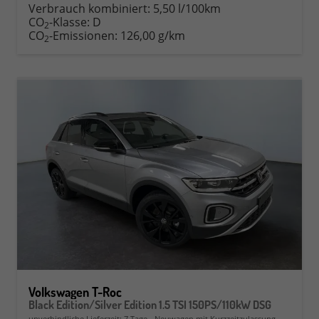
Verbrauch kombiniert:
5,50 l/100km
CO
-Klasse:
D
2
CO
-Emissionen:
126,00 g/km
2
Volkswagen T-Roc
Black Edition/Silver Edition 1.5 TSI 150PS/110kW DSG
unverbindliche Lieferzeit:
7 Tage
Neuwagen mit Kurzzeitzulassung