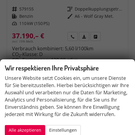
Fahrzeugnr.
579155
Getriebe
Doppelkupplungsgetriebe (DSG)
Kraftstoff
Benzin
Außenfarbe
A6 - Wolf Gray Met.
Leistung
110 kW (150 PS)
37.190,– €
Rückruf
PDF-Datei, Fahrzeugexposé 
Fahrzeug parken
incl. 19% MwSt.
Verbrauch kombiniert:
5,60 l/100km
CO
-Klasse:
D
2
CO
-Emissionen:
128,00 g/km
2
Wir respektieren Ihre Privatsphäre
Unsere Website setzt Cookies ein, um unsere Dienste
für Sie bereitzustellen. Hierbei berücksichtigen wir Ihre
Auswahl und verarbeiten nur die Daten für Marketing,
Analytics und Personalisierung, für die Sie uns Ihr
Einverständnis geben. Sie können Ihre Einwilligung
jederzeit mit Wirkung für die Zukunft widerrufen.
Alle akzeptieren
Einstellungen