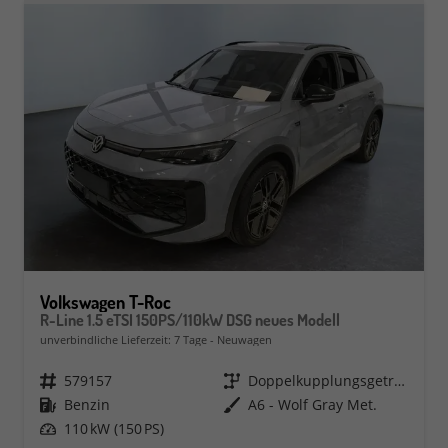
Volkswagen T-Roc
R-Line 1.5 eTSI 150PS/110kW DSG neues Modell
unverbindliche Lieferzeit:
7 Tage
Neuwagen
Fahrzeugnr.
579157
Getriebe
Doppelkupplungsgetriebe (DSG)
Kraftstoff
Benzin
Außenfarbe
A6 - Wolf Gray Met.
Leistung
110 kW (150 PS)