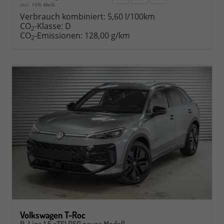
incl. 19% MwSt.
Verbrauch kombiniert:
5,60 l/100km
CO
-Klasse:
D
2
CO
-Emissionen:
128,00 g/km
2
Volkswagen T-Roc