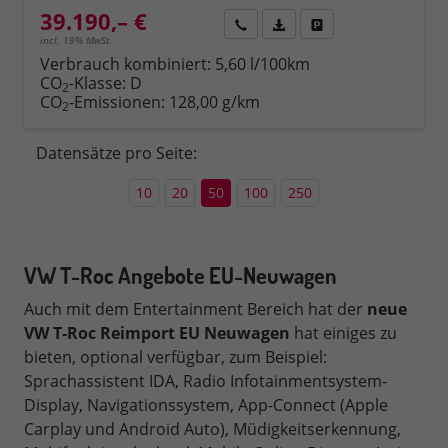
39.190,– €
Rückruf
PDF-Datei, Fahrzeugexposé 
Fahrzeug parken
incl. 19% MwSt.
Verbrauch kombiniert:
5,60 l/100km
CO
-Klasse:
D
2
CO
-Emissionen:
128,00 g/km
2
Datensätze pro Seite:
10
20
50
100
250
VW T-Roc Angebote EU-Neuwagen
Auch mit dem Entertainment Bereich hat der
neue
VW T-Roc Reimport
EU Neuwagen
hat einiges zu
bieten, optional verfügbar, zum Beispiel:
Sprachassistent IDA, Radio Infotainmentsystem-
Display, Navigationssystem, App-Connect (Apple
Carplay und Android Auto), Müdigkeitserkennung,