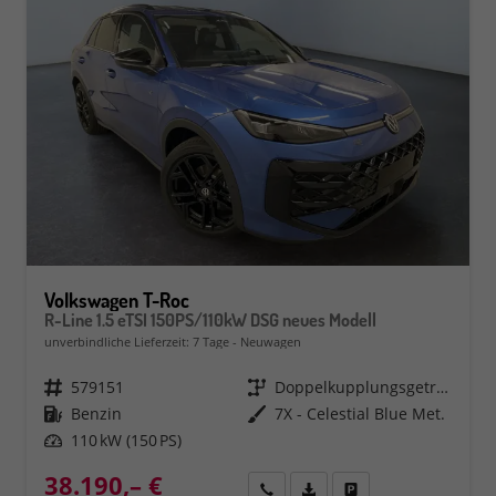
Volkswagen T-Roc
R-Line 1.5 eTSI 150PS/110kW DSG neues Modell
unverbindliche Lieferzeit:
7 Tage
Neuwagen
Fahrzeugnr.
579151
Getriebe
Doppelkupplungsgetriebe (DSG)
Kraftstoff
Benzin
Außenfarbe
7X - Celestial Blue Met.
Leistung
110 kW (150 PS)
38.190,– €
Rückruf
PDF-Datei, Fahrzeugexposé 
Fahrzeug parken