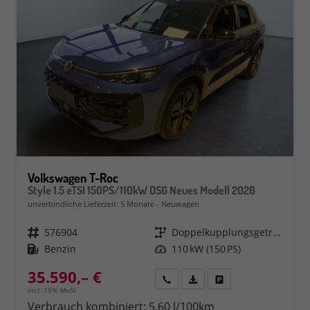
Volkswagen T-Roc
Style 1.5 eTSI 150PS/110kW DSG Neues Modell 2026
unverbindliche Lieferzeit:
5 Monate
Neuwagen
Fahrzeugnr.
576904
Getriebe
Doppelkupplungsgetriebe (DSG)
Kraftstoff
Benzin
Leistung
110 kW (150 PS)
35.590,– €
Rückruf
PDF-Datei, Fahrzeugexposé 
Fahrzeug parken
incl. 19% MwSt.
Verbrauch kombiniert:
5,60 l/100km