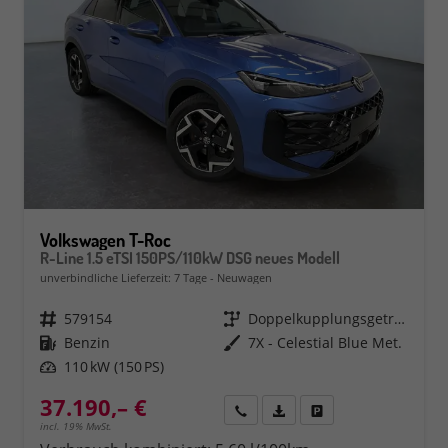
Volkswagen T-Roc
R-Line 1.5 eTSI 150PS/110kW DSG neues Modell
unverbindliche Lieferzeit:
7 Tage
Neuwagen
Fahrzeugnr.
579154
Getriebe
Doppelkupplungsgetriebe (DSG)
Kraftstoff
Benzin
Außenfarbe
7X - Celestial Blue Met.
Leistung
110 kW (150 PS)
37.190,– €
Rückruf
PDF-Datei, Fahrzeugexposé 
Fahrzeug parken
incl. 19% MwSt.