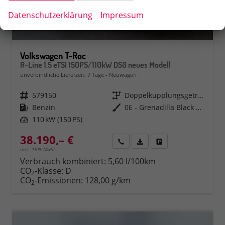
Datenschutzerklärung
Impressum
Volkswagen T-Roc
R-Line 1.5 eTSI 150PS/110kW DSG neues Modell
unverbindliche Lieferzeit:
7 Tage
Neuwagen
Fahrzeugnr.
579150
Getriebe
Doppelkupplungsgetriebe (DSG)
Kraftstoff
Benzin
Außenfarbe
0E - Grenadilla Black Met.
Leistung
110 kW (150 PS)
38.190,– €
Rückruf
PDF-Datei, Fahrzeugexposé 
Fahrzeug parken
incl. 19% MwSt.
Verbrauch kombiniert:
5,60 l/100km
CO
-Klasse:
D
2
CO
-Emissionen:
128,00 g/km
2