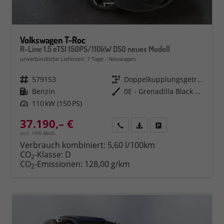
Volkswagen T-Roc
R-Line 1.5 eTSI 150PS/110kW DSG neues Modell
unverbindliche Lieferzeit:
7 Tage
Neuwagen
Fahrzeugnr.
579153
Getriebe
Doppelkupplungsgetriebe (DSG)
Kraftstoff
Benzin
Außenfarbe
0E - Grenadilla Black Met.
Leistung
110 kW (150 PS)
37.190,– €
Rückruf
PDF-Datei, Fahrzeugexposé 
Fahrzeug parken
incl. 19% MwSt.
Verbrauch kombiniert:
5,60 l/100km
CO
-Klasse:
D
2
CO
-Emissionen:
128,00 g/km
2