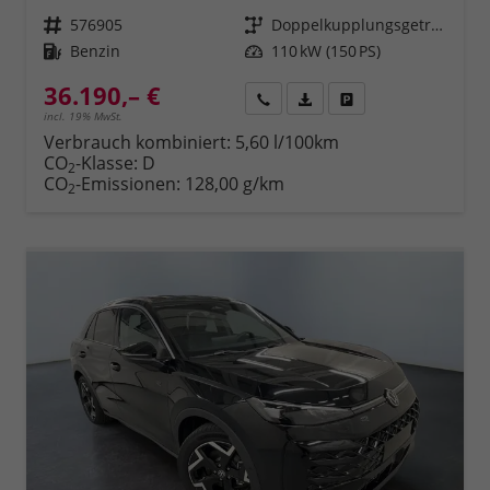
Fahrzeugnr.
576905
Getriebe
Doppelkupplungsgetriebe (DSG)
Kraftstoff
Benzin
Leistung
110 kW (150 PS)
36.190,– €
Rückruf
PDF-Datei, Fahrzeugexposé 
Fahrzeug parken
incl. 19% MwSt.
Verbrauch kombiniert:
5,60 l/100km
CO
-Klasse:
D
2
CO
-Emissionen:
128,00 g/km
2