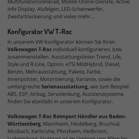
Multifunktionslenkrad, Mobile Online-Dienste, Active
Info Display, Alufelgen, LED-Scheinwerfer,
Zweifarblackierung und vieles mehr...
Konfigurator VW
T-Roc
In unserem VW Konfigurator können Sie Ihren
Volkswagen T-Roc
individuell konfigurieren,
bzw.
zusammenstellen.
Ausstattungslinien Trend, Life,
Style und R-Line,
Option, eTSI MildHybrid, Diesel,
Benzin, Mehrausstattung, Pakete, Farbe,
Innenpolster, Motorisierung, Variante, sowie die
umfangreiche
Serienausstattung,
wie zum Beispiel:
ABS, ESP, Airbag, Servolenkung, Assistenzsysteme,
finden Sie ebenfalls in unserem Konfigurator.
Volkswagen T-Roc
Reimport Händler aus Baden-
Württemberg
, Mannheim, Heidelberg, Bruchsal,
Mosbach, Karlsruhe, Pforzheim, Heilbronn,
Ludwigsburg, Stuttgart ist im Umkreis von 30km bis