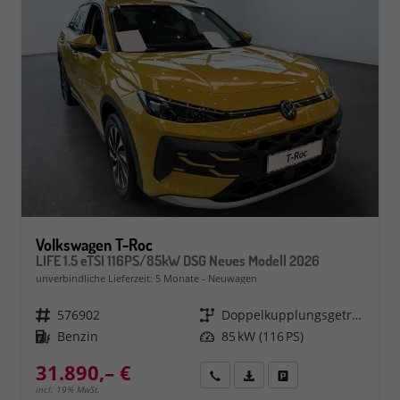
Volkswagen T-Roc
LIFE 1.5 eTSI 116PS/85kW DSG Neues Modell 2026
unverbindliche Lieferzeit:
5 Monate
Neuwagen
Fahrzeugnr.
576902
Getriebe
Doppelkupplungsgetriebe (DSG)
Kraftstoff
Benzin
Leistung
85 kW (116 PS)
31.890,– €
Rückruf
PDF-Datei, Fahrzeugexposé 
Fahrzeug parken
incl. 19% MwSt.