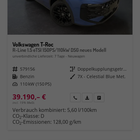
Volkswagen T-Roc
R-Line 1.5 eTSI 150PS/110kW DSG neues Modell
unverbindliche Lieferzeit:
7 Tage
Neuwagen
Fahrzeugnr.
579156
Getriebe
Doppelkupplungsgetriebe (DSG)
Kraftstoff
Benzin
Außenfarbe
7X - Celestial Blue Met.
Leistung
110 kW (150 PS)
39.190,– €
Rückruf
PDF-Datei, Fahrzeugexposé 
Fahrzeug parken
incl. 19% MwSt.
Verbrauch kombiniert:
5,60 l/100km
CO
-Klasse:
D
2
CO
-Emissionen:
128,00 g/km
2