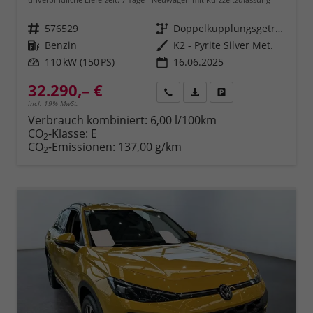
Fahrzeugnr.
576529
Getriebe
Doppelkupplungsgetriebe (DSG)
Kraftstoff
Benzin
Außenfarbe
K2 - Pyrite Silver Met.
Leistung
110 kW (150 PS)
16.06.2025
32.290,– €
Rückruf
PDF-Datei, Fahrzeugexposé 
Fahrzeug parken
incl. 19% MwSt.
Verbrauch kombiniert:
6,00 l/100km
CO
-Klasse:
E
2
CO
-Emissionen:
137,00 g/km
2