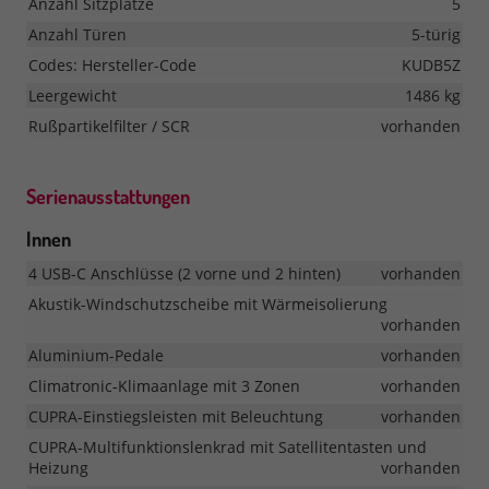
Anzahl Sitzplätze
5
Anzahl Türen
5-türig
Codes: Hersteller-Code
KUDB5Z
Leergewicht
1486 kg
Rußpartikelfilter / SCR
vorhanden
Serienausstattungen
Innen
4 USB-C Anschlüsse (2 vorne und 2 hinten)
vorhanden
Akustik-Windschutzscheibe mit Wärmeisolierung
vorhanden
Aluminium-Pedale
vorhanden
Climatronic-Klimaanlage mit 3 Zonen
vorhanden
CUPRA-Einstiegsleisten mit Beleuchtung
vorhanden
CUPRA-Multifunktionslenkrad mit Satellitentasten und
Heizung
vorhanden