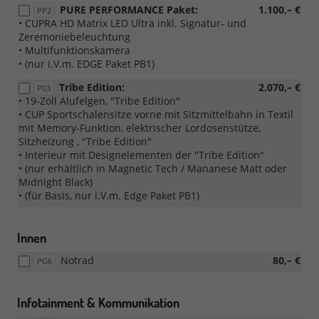
PURE PERFORMANCE Paket:
1.100,– €
PP2
• CUPRA HD Matrix LED Ultra inkl. Signatur- und
Zeremoniebeleuchtung
• Multifunktionskamera
• (nur i.V.m. EDGE Paket PB1)
Tribe Edition:
2.070,– €
P03
• 19-Zoll Alufelgen, "Tribe Edition"
• CUP Sportschalensitze vorne mit Sitzmittelbahn in Textil
mit Memory-Funktion, elektrischer Lordosenstütze,
Sitzheizung , "Tribe Edition"
• Interieur mit Designelementen der "Tribe Edition"
• (nur erhältlich in Magnetic Tech / Mananese Matt oder
Midnight Black)
• (für Basis, nur i.V.m. Edge Paket PB1)
Innen
Notrad
80,– €
PG6
Infotainment & Kommunikation