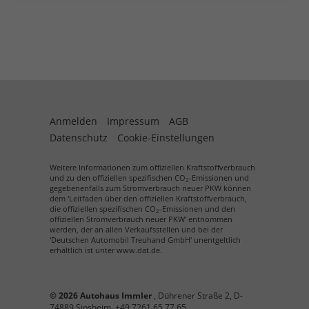
Anmelden
Impressum
AGB
Datenschutz
Cookie-Einstellungen
Weitere Informationen zum offiziellen Kraftstoffverbrauch
und zu den offiziellen spezifischen CO
-Emissionen und
2
gegebenenfalls zum Stromverbrauch neuer PKW können
dem 'Leitfaden über den offiziellen Kraftstoffverbrauch,
die offiziellen spezifischen CO
-Emissionen und den
2
offiziellen Stromverbrauch neuer PKW' entnommen
werden, der an allen Verkaufsstellen und bei der
'Deutschen Automobil Treuhand GmbH' unentgeltlich
erhältlich ist unter www.dat.de.
© 2026
Autohaus Immler
,
Dührener Straße 2
,
D-
74889
Sinsheim,
+49 7261 65 77 65