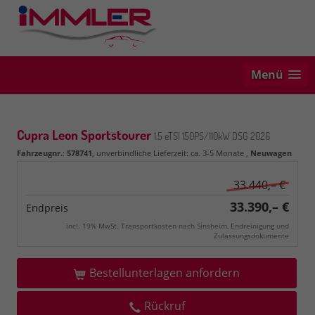
Menü
Cupra Leon Sportstourer
1.5 eTSI 150PS/110kW DSG 2026
Fahrzeugnr.
:
578741
, unverbindliche Lieferzeit: ca. 3-5 Monate ,
Neuwagen
33.440,– €
33.390,– €
Endpreis
incl. 19% MwSt. Transportkosten nach Sinsheim, Endreinigung und
Zulassungsdokumente
Bestellunterlagen anfordern
Rückruf