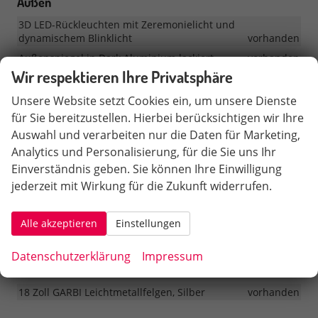
Außen
3D LED-Rückleuchten mit Zeremonielicht und
dynamischem Blinklicht
vorhanden
Außenspiegel in Dark Aluminium lackiert
vorhanden
Wir respektieren Ihre Privatsphäre
Dachreling in Glossy Black
vorhanden
Elektrisch verstellbare Außenspiegel mit Heizung sowie
Unsere Website setzt Cookies ein, um unsere Dienste
Absenkfunktion auf der Beifahrerseite und
für Sie bereitzustellen. Hierbei berücksichtigen wir Ihre
Begrüßungslicht
vorhanden
Auswahl und verarbeiten nur die Daten für Marketing,
Elektrische Heckklappe
vorhanden
Analytics und Personalisierung, für die Sie uns Ihr
Fenstereinfassungen in Glossy Black
vorhanden
Einverständnis geben. Sie können Ihre Einwilligung
Voll-LED-Scheinwerfer mit Signaturbeleuchtung und
jederzeit mit Wirkung für die Zukunft widerrufen.
Coming/Leaving Home-Funktion
vorhanden
Vorbereitung für Anhängerkupplung (nicht e-HYBRID)
Alle akzeptieren
Einstellungen
vorhanden
Datenschutzerklärung
Impressum
Räder & Technik
18 Zoll GARBI Leichtmetallfelgen, Silber
vorhanden