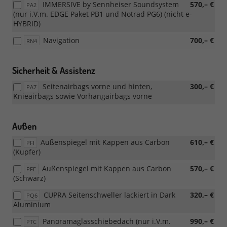
IMMERSIVE by Sennheiser Soundsystem
570,– €
PA2
(nur i.V.m. EDGE Paket PB1 und Notrad PG6) (nicht e-
HYBRID)
Navigation
700,– €
RN4
Sicherheit & Assistenz
Seitenairbags vorne und hinten,
300,– €
PA7
Knieairbags sowie Vorhangairbags vorne
Außen
Außenspiegel mit Kappen aus Carbon
610,– €
PFI
(Kupfer)
Außenspiegel mit Kappen aus Carbon
570,– €
PFE
(Schwarz)
CUPRA Seitenschweller lackiert in Dark
320,– €
PQ6
Aluminium
Panoramaglasschiebedach (nur i.V.m.
990,– €
PTC