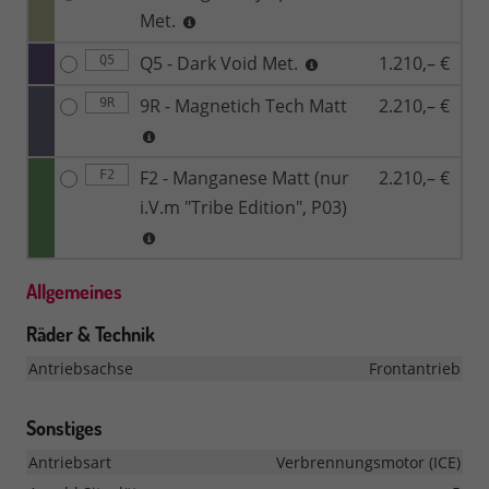
Met.
Q5 - Dark Void Met.
1.210,– €
Q5
9R - Magnetich Tech Matt
2.210,– €
9R
F2 - Manganese Matt (nur
2.210,– €
F2
i.V.m "Tribe Edition", P03)
Allgemeines
Räder & Technik
Antriebsachse
Frontantrieb
Sonstiges
Antriebsart
Verbrennungsmotor (ICE)