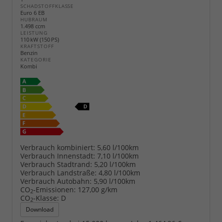
SCHADSTOFFKLASSE
Euro 6 EB
HUBRAUM
1.498 ccm
LEISTUNG
110 kW (150 PS)
KRAFTSTOFF
Benzin
KATEGORIE
Kombi
Verbrauch kombiniert:
5,60 l/100km
Verbrauch Innenstadt:
7,10 l/100km
Verbrauch Stadtrand:
5,20 l/100km
Verbrauch Landstraße:
4,80 l/100km
Verbrauch Autobahn:
5,90 l/100km
CO
-Emissionen:
127,00 g/km
2
CO
-Klasse:
D
2
Download