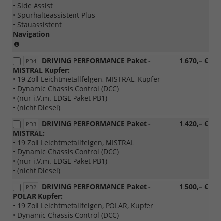
• Side Assist
• Spurhalteassistent Plus
• Stauassistent
Navigation
(Paket
ist
DRIVING PERFORMANCE Paket -
1.670,– €
nicht
PD4
MISTRAL Kupfer:
bestellbar)
• 19 Zoll Leichtmetallfelgen, MISTRAL, Kupfer
• Dynamic Chassis Control (DCC)
• (nur i.V.m. EDGE Paket PB1)
• (nicht Diesel)
DRIVING PERFORMANCE Paket -
1.420,– €
PD3
MISTRAL:
• 19 Zoll Leichtmetallfelgen, MISTRAL
• Dynamic Chassis Control (DCC)
• (nur i.V.m. EDGE Paket PB1)
• (nicht Diesel)
DRIVING PERFORMANCE Paket -
1.500,– €
PD2
POLAR Kupfer:
• 19 Zoll Leichtmetallfelgen, POLAR, Kupfer
• Dynamic Chassis Control (DCC)