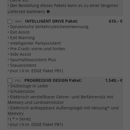
• (Bei Bestellung dieses Pakets kann es zu einer längeren
(Bei
Lieferzeit kommen)
Bestellung
INTELLIGENT DRIVE Paket:
610,– €
WF4
dieses
• Dynamische Verkehrszeichenerkennung
Pakets
• Exit Assist
kann
• Exit Warning
es
• Intelligenter Parkassistent
zu
• Pre-Crash, vorne und hinten
einer
• Side Assist
längeren
• Spurhalteassistent Plus
Lieferzeit
• Stauassistent
kommen)
• (nur i.V.m. EDGE Paket PB1)
PROGRESSIVE DESIGN Paket:
1.540,– €
PR2
• Sitzbezüge in Leder
• Schalensitze
• Elektrisch verstellbarer Fahrer- und Beifahrersitz mit
Memory und Lordosenstütze
• Elektrisch anklappbare Außenspiegel mit Heizung* und
Memory
• ( * = Serie)
• (nur i.V.m. EDGE Paket PB1)