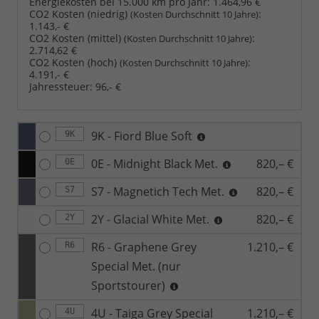
Energiekosten bei 15.000 km pro Jahr:
1.464,96 €
CO2 Kosten (niedrig)
:
(Kosten Durchschnitt 10 Jahre)
1.143,- €
CO2 Kosten (mittel)
:
(Kosten Durchschnitt 10 Jahre)
2.714,62 €
CO2 Kosten (hoch)
:
(Kosten Durchschnitt 10 Jahre)
4.191,- €
Jahressteuer:
96,- €
9K - Fiord Blue Soft
9K
0E - Midnight Black Met.
820,– €
0E
S7 - Magnetich Tech Met.
820,– €
S7
2Y - Glacial White Met.
820,– €
2Y
R6 - Graphene Grey
1.210,– €
R6
Special Met. (nur
Sportstourer)
4U - Taiga Grey Special
1.210,– €
4U