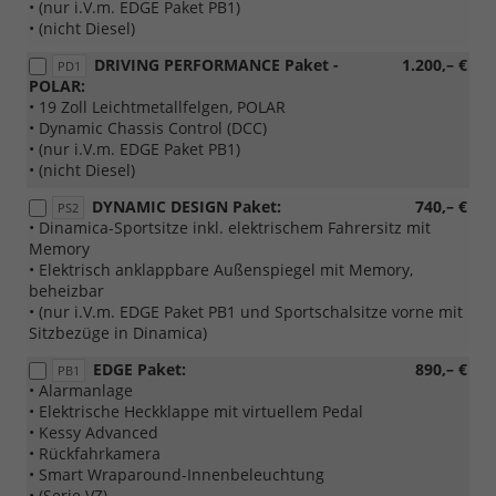
• (nur i.V.m. EDGE Paket PB1)
• (nicht Diesel)
DRIVING PERFORMANCE Paket -
1.200,– €
PD1
POLAR:
• 19 Zoll Leichtmetallfelgen, POLAR
• Dynamic Chassis Control (DCC)
• (nur i.V.m. EDGE Paket PB1)
• (nicht Diesel)
DYNAMIC DESIGN Paket:
740,– €
PS2
• Dinamica-Sportsitze inkl. elektrischem Fahrersitz mit
Memory
• Elektrisch anklappbare Außenspiegel mit Memory,
beheizbar
• (nur i.V.m. EDGE Paket PB1 und Sportschalsitze vorne mit
Sitzbezüge in Dinamica)
EDGE Paket:
890,– €
PB1
• Alarmanlage
• Elektrische Heckklappe mit virtuellem Pedal
• Kessy Advanced
• Rückfahrkamera
• Smart Wraparound-Innenbeleuchtung
• (Serie VZ)