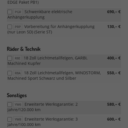
EDGE Paket PB1)
Schwenkbare elektrische
690,– €
PGR
Anhängerkupplung
Vorbereitung für Anhängerkupplung
130,– €
PRP
(nur Leon 5D) (Serie ST)
Räder & Technik
18 Zoll Leichtmetallfelgen, GARBI,
400,– €
R8E
Machined Kupfer
18 Zoll Leichtmetallfelgen, WINDSTORM,
550,– €
R8A
Machined Sport Schwarz und Silber
Sonstiges
Erweiterte Werksgarantie: 2
580,– €
YW6
Jahre/120.000 km
Erweiterte Werksgarantie: 3
600,– €
YW8
Jahre/100.000 km