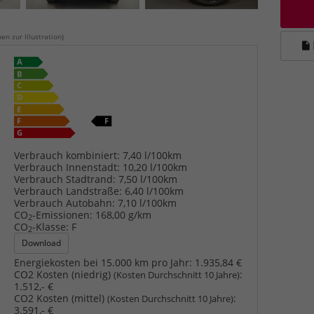
en zur Illustration)
Verbrauch kombiniert:
7,40 l/100km
Verbrauch Innenstadt:
10,20 l/100km
Verbrauch Stadtrand:
7,50 l/100km
Verbrauch Landstraße:
6,40 l/100km
Verbrauch Autobahn:
7,10 l/100km
CO
-Emissionen:
168,00 g/km
2
CO
-Klasse:
F
2
Download
Energiekosten bei 15.000 km pro Jahr:
1.935,84 €
CO2 Kosten (niedrig)
:
(Kosten Durchschnitt 10 Jahre)
1.512,- €
CO2 Kosten (mittel)
:
(Kosten Durchschnitt 10 Jahre)
3.591,- €