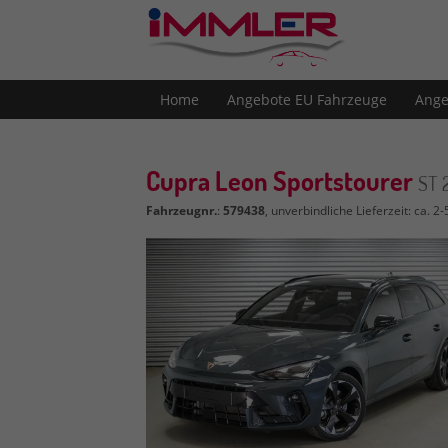
Home
Angebote EU Fahrzeuge
Ange
Cupra Leon Sportstourer
ST 
Fahrzeugnr.
:
579438
, unverbindliche Lieferzeit: ca. 