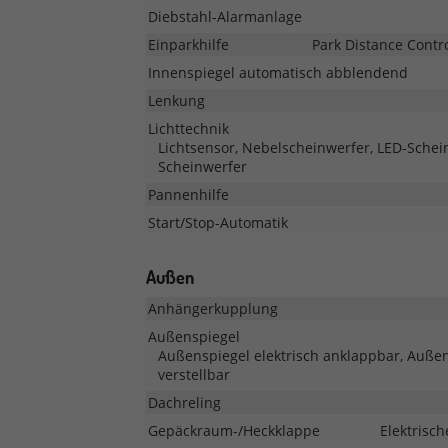
Diebstahl-Alarmanlage
Einparkhilfe
Park Distance Contr
Innenspiegel automatisch abblendend
Lenkung
Lichttechnik
Lichtsensor, Nebelscheinwerfer, LED-Scheinw
Scheinwerfer
Pannenhilfe
Start/Stop-Automatik
Außen
Anhängerkupplung
Außenspiegel
Außenspiegel elektrisch anklappbar, Außen
verstellbar
Dachreling
Gepäckraum-/Heckklappe
Elektrisc