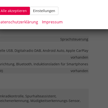
sitzbank hinten geteilt, Sitzheizung, Isofix Beifahrersitz
Alle akzeptieren
Einstellungen
Fahrer
Höhenverstellbarer Fahrersitz
atenschutzerklärung
Impressum
Sprachsteuerung
elle USB, Digitalradio DAB, Android Auto, Apple CarPlay
vorhanden
nrichtung, Bluetooth, Induktionsladen für Smartphones
t)
vorhanden
radkontrolle, Spurhalteassistent,
zeichenerkennung, Müdigkeitserkennungs-Sensor,