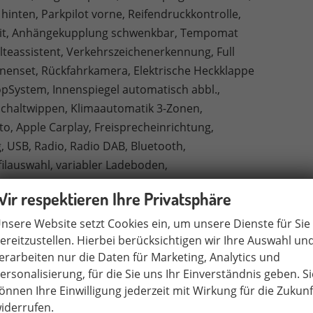
 hinten, Parkpilot vorne, Reifendruckkontrolle,
kpit, Anhängekupplung schwenkbar, Tempomat
lteassistent, Verkehrszeichenerkennung, Full
nnenset, Rückfahrkamera, Elektrische Heckklappe
StopSystem, Innenspiegel automatisch abbl.,
chaltwippen, Klimaautomatik 3-Zonen,
o, Apple Carplay, Freisprecheinrichtung,
, USB, Radio, Radio DAB, Bluetooth,
ilauswahl, variabler Ladeboden,
Wir respektieren Ihre Privatsphäre
vorhanden
nsere Website setzt Cookies ein, um unsere Dienste für Sie
Mittelarmlehne
ereitzustellen. Hierbei berücksichtigen wir Ihre Auswahl un
elektrisch
erarbeiten nur die Daten für Marketing, Analytics und
vorhanden
ersonalisierung, für die Sie uns Ihr Einverständnis geben. Si
Klimaautomatik, 3-Zonen-Klimaautomatik
önnen Ihre Einwilligung jederzeit mit Wirkung für die Zukunf
iderrufen.
 Multifunktionen, mit Lenkradheizung, mit Schaltwippen