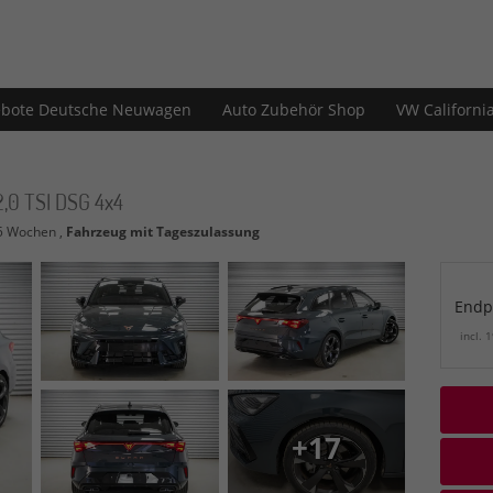
bote Deutsche Neuwagen
Auto Zubehör Shop
VW Californi
2,0 TSI DSG 4x4
2-5 Wochen ,
Fahrzeug mit Tageszulassung
Endp
incl. 
+17