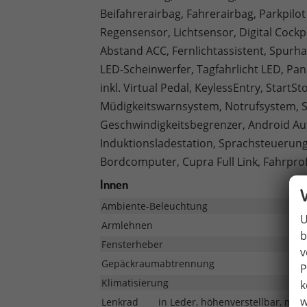
Beifahrerairbag, Fahrerairbag, Parkpilot
Regensensor, Lichtsensor, Digital Coc
Abstand ACC, Fernlichtassistent, Spurha
LED-Scheinwerfer, Tagfahrlicht LED, Pa
inkl. Virtual Pedal, KeylessEntry, Start
Müdigkeitswarnsystem, Notrufsystem, S
Geschwindigkeitsbegrenzer, Android Aut
Induktionsladestation, Sprachsteuerung
Bordcomputer, Cupra Full Link, Fahrprof
Innen
Ambiente-Beleuchtung
U
Armlehnen
b
Fensterheber
v
Gepäckraumabtrennung
P
Klimatisierung
k
w
Lenkrad
in Leder, höhenverstellbar, mit