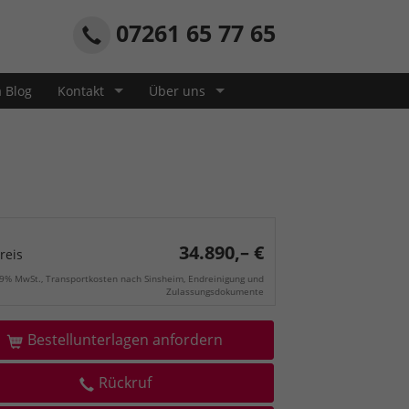
07261 65 77 65
a Blog
Kontakt
Über uns
34.890,– €
reis
19% MwSt., Transportkosten nach Sinsheim, Endreinigung und
Zulassungsdokumente
Bestellunterlagen anfordern
Rückruf