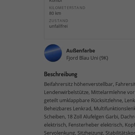
Kombi
KILOMETERSTAND
80 km
ZUSTAND
unfallfrei
Außenfarbe
Fjord Blau Uni (9K)
Beschreibung
Beifahrersitz höhenverstellbar, Fahrersi
Lendenwirbelstütze, Mittelarmlehne vo
geteilt umklappbare Rücksitzlehne, Len
Beheizbares Lenkrad, Multifunktionslenkr
Scheiben, 18 Zoll Alufelgen Garbi, Dach
elektrisch, Fensterheber elektrisch, Kop
Servolenkung, Sitzheizung, Stabilitätsk