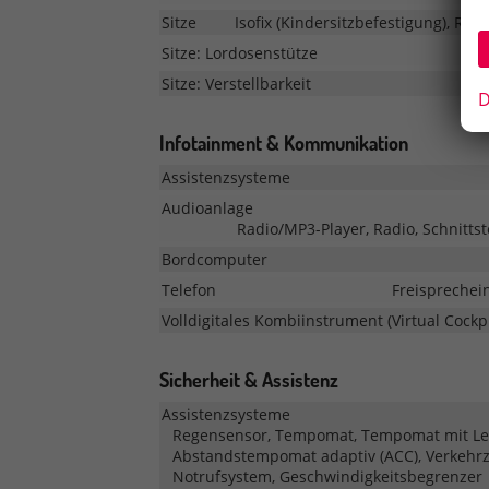
Sitze
Isofix (Kindersitzbefestigung), Rück
Sitze: Lordosenstütze
Sitze: Verstellbarkeit
D
Infotainment & Kommunikation
Assistenzsysteme
Audioanlage
Radio/MP3-Player, Radio, Schnittst
Bordcomputer
Telefon
Freisprechei
Volldigitales Kombiinstrument (Virtual Cockpi
Sicherheit & Assistenz
Assistenzsysteme
Regensensor, Tempomat, Tempomat mit Lenk
Abstandstempomat adaptiv (ACC), Verkehr
Notrufsystem, Geschwindigkeitsbegrenzer