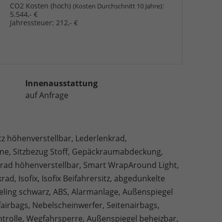
CO2 Kosten (hoch)
:
(Kosten Durchschnitt 10 Jahre)
5.544,- €
Jahressteuer:
212,- €
Innenausstattung
auf Anfrage
tz höhenverstellbar, Lederlenkrad,
rne, Sitzbezug Stoff, Gepäckraumabdeckung,
krad höhenverstellbar, Smart WrapAround Light,
ad, Isofix, Isofix Beifahrersitz, abgedunkelte
reling schwarz, ABS, Alarmanlage, Außenspiegel
fairbags, Nebelscheinwerfer, Seitenairbags,
ontrolle, Wegfahrsperre, Außenspiegel beheizbar,