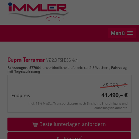
Menü
Cupra Terramar
VZ 2,0 TSI DSG 4x4
Fahrzeugnr.
:
577064
, unverbindliche Lieferzeit: ca. 2-5 Wochen ,
Fahrzeug
mit Tageszulassung
45.390,– €
41.490,– €
Endpreis
incl. 19% MwSt., Transportkosten nach Sinsheim, Endreinigung und
Zulassungsdokumente
Bestellunterlagen anfordern
Rückruf