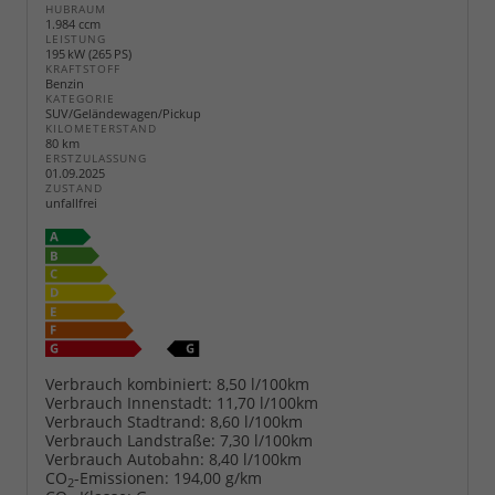
HUBRAUM
1.984 ccm
LEISTUNG
195 kW (265 PS)
KRAFTSTOFF
Benzin
KATEGORIE
SUV/Geländewagen/Pickup
KILOMETERSTAND
80 km
ERSTZULASSUNG
01.09.2025
ZUSTAND
unfallfrei
Verbrauch kombiniert:
8,50 l/100km
Verbrauch Innenstadt:
11,70 l/100km
Verbrauch Stadtrand:
8,60 l/100km
Verbrauch Landstraße:
7,30 l/100km
Verbrauch Autobahn:
8,40 l/100km
CO
-Emissionen:
194,00 g/km
2