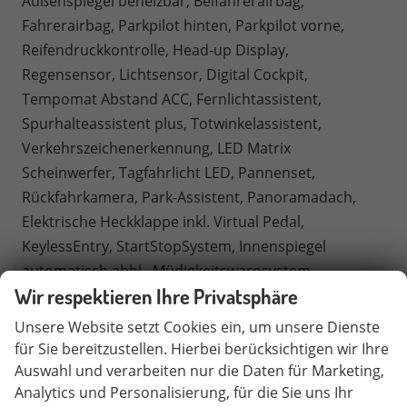
Außenspiegel beheizbar, Beifahrerairbag,
Fahrerairbag, Parkpilot hinten, Parkpilot vorne,
Reifendruckkontrolle, Head-up Display,
Regensensor, Lichtsensor, Digital Cockpit,
Tempomat Abstand ACC, Fernlichtassistent,
Spurhalteassistent plus, Totwinkelassistent,
Verkehrszeichenerkennung, LED Matrix
Scheinwerfer, Tagfahrlicht LED, Pannenset,
Rückfahrkamera, Park-Assistent, Panoramadach,
Elektrische Heckklappe inkl. Virtual Pedal,
KeylessEntry, StartStopSystem, Innenspiegel
automatisch abbl., Müdigkeitswarnsystem,
Wir respektieren Ihre Privatsphäre
Notrufsystem, Schaltwippen, Klimaautomatik 3-
Zonen, 360-Grad-Kamera,
Unsere Website setzt Cookies ein, um unsere Dienste
Geschwindigkeitsbegrenzer, Android Auto, Apple
für Sie bereitzustellen. Hierbei berücksichtigen wir Ihre
Carplay, Freisprecheinrichtung,
Auswahl und verarbeiten nur die Daten für Marketing,
Analytics und Personalisierung, für die Sie uns Ihr
Induktionsladestation, Sprachsteuerung, USB, Radio