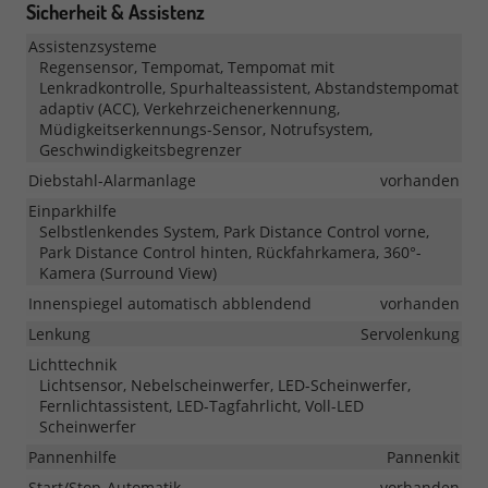
Sicherheit & Assistenz
Assistenzsysteme
Regensensor, Tempomat, Tempomat mit
Lenkradkontrolle, Spurhalteassistent, Abstandstempomat
adaptiv (ACC), Verkehrzeichenerkennung,
Müdigkeitserkennungs-Sensor, Notrufsystem,
Geschwindigkeitsbegrenzer
Diebstahl-Alarmanlage
vorhanden
Einparkhilfe
Selbstlenkendes System, Park Distance Control vorne,
Park Distance Control hinten, Rückfahrkamera, 360°-
Kamera (Surround View)
Innenspiegel automatisch abblendend
vorhanden
Lenkung
Servolenkung
Lichttechnik
Lichtsensor, Nebelscheinwerfer, LED-Scheinwerfer,
Fernlichtassistent, LED-Tagfahrlicht, Voll-LED
Scheinwerfer
Pannenhilfe
Pannenkit
Start/Stop-Automatik
vorhanden