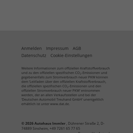
Anmelden
Impressum
AGB
Datenschutz
Cookie-Einstellungen
Weitere Informationen zum offiziellen Kraftstoffverbrauch
und zu den offiziellen spezifischen CO
-Emissionen und
2
gegebenenfalls zum Stromverbrauch neuer PKW können
dem 'Leitfaden über den offiziellen Kraftstoffverbrauch,
die offiziellen spezifischen CO
-Emissionen und den
2
offiziellen Stromverbrauch neuer PKW' entnommen
werden, der an allen Verkaufsstellen und bei der
'Deutschen Automobil Treuhand GmbH' unentgeltlich
erhältlich ist unter www.dat.de.
© 2026
Autohaus Immler
,
Dührener Straße 2
,
D-
74889
Sinsheim,
+49 7261 65 77 65