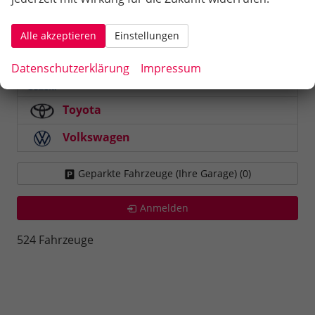
Leon Sportstourer
Alle akzeptieren
Einstellungen
Skoda
Datenschutzerklärung
Impressum
Suzuki
Toyota
Volkswagen
Geparkte Fahrzeuge (Ihre Garage) (
0
)
Anmelden
524 Fahrzeuge