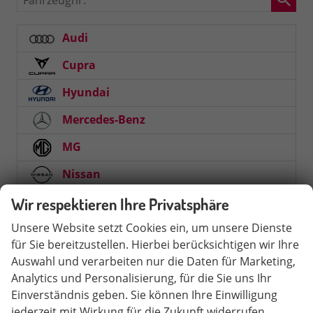
Audi
Cupra
Hyundai
Mercedes-Benz
MG
Nissan
Opel
Wir respektieren Ihre Privatsphäre
Unsere Website setzt Cookies ein, um unsere Dienste
Peugeot
für Sie bereitzustellen. Hierbei berücksichtigen wir Ihre
Seat
Auswahl und verarbeiten nur die Daten für Marketing,
Analytics und Personalisierung, für die Sie uns Ihr
Arona
Einverständnis geben. Sie können Ihre Einwilligung
jederzeit mit Wirkung für die Zukunft widerrufen.
Ibiza