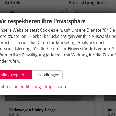
Antrieb
Ausstattungslinie
Wir respektieren Ihre Privatsphäre
In Ihrer aktuellen Filterung befinden sich
2
Fahrzeuge:
nsere Website setzt Cookies ein, um unsere Dienste für Sie
ereitzustellen. Hierbei berücksichtigen wir Ihre Auswahl un
erarbeiten nur die Daten für Marketing, Analytics und
ersonalisierung, für die Sie uns Ihr Einverständnis geben. Si
önnen Ihre Einwilligung jederzeit mit Wirkung für die Zukunf
iderrufen.
Alle akzeptieren
Einstellungen
atenschutzerklärung
Impressum
Volkswagen Caddy Cargo
Vol
2.0 TDI
2.0 