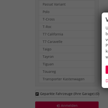
Passat Variant
Polo
T-Cross
T-Roc
U
b
T7 California
v
T7 Caravelle
P
Taigo
k
w
Tayron
Tiguan
Touareg
Transporter Kastenwagen
D
Geparkte Fahrzeuge (Ihre Garage) (
0
)
Anmelden