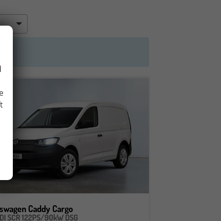
d
e
t
kswagen Caddy Cargo
TDI SCR 122PS/90kW DSG