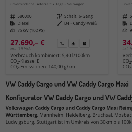
unverbindliche Lieferzeit:
7 Tage
Neuwagen
unver
Fahrzeugnr.
580000
Getriebe
Schalt. 6-Gang
Fahrzeugnr.
Kraftstoff
Diesel
Außenfarbe
B4 - Candy-Weiß
Kraftstoff
D
Leistung
75 kW (102 PS)
Leistung
9
27.690,– €
34
Rückruf
PDF-Datei, Fahrzeugexposé druck
Fahrzeug parken
incl. 19% MwSt.
incl. 
Verbrauch kombiniert:
5,40 l/100km
Ver
CO
-Klasse:
E
CO
2
2
CO
-Emissionen:
140,00 g/km
CO
2
2
VW Caddy Cargo und VW Caddy Cargo Maxi
Konfigurator VW Caddy Cargo und VW Caddy
Volkswagen
Caddy Cargo und Caddy Cargo Maxi Reim
Württemberg
, Mannheim, Heidelberg, Bruchsal, Mosbach
Ludwigsburg, Stuttgart ist im Umkreis von 30km bis 100