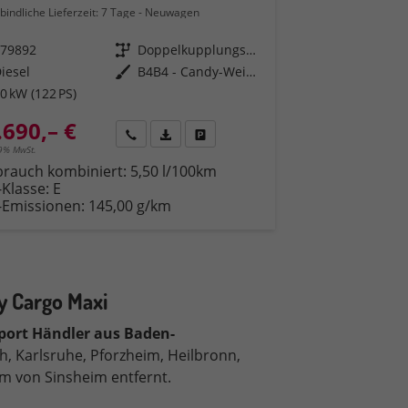
bindliche Lieferzeit:
7 Tage
Neuwagen
579892
Getriebe
Doppelkupplungsgetriebe (DSG)
iesel
Außenfarbe
B4B4 - Candy-Weiß Uni.
0 kW (122 PS)
.690,– €
en
Rückruf
PDF-Datei, Fahrzeugexposé drucken
Fahrzeug parken
19% MwSt.
brauch kombiniert:
5,50 l/100km
-Klasse:
E
-Emissionen:
145,00 g/km
 Cargo Maxi
port Händler aus Baden-
, Karlsruhe, Pforzheim, Heilbronn,
km von Sinsheim entfernt.