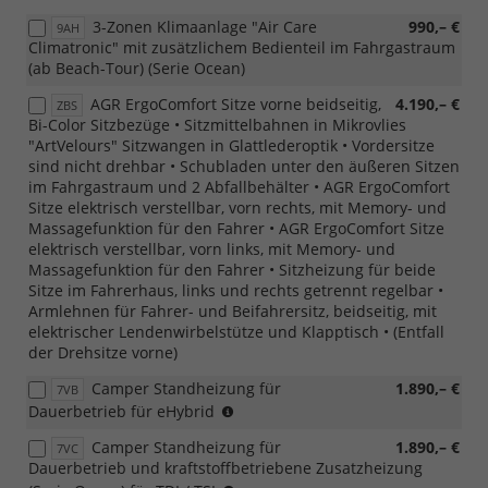
3-Zonen Klimaanlage "Air Care
990,– €
9AH
Climatronic" mit zusätzlichem Bedienteil im Fahrgastraum
(ab Beach-Tour) (Serie Ocean)
AGR ErgoComfort Sitze vorne beidseitig,
4.190,– €
ZBS
Bi-Color Sitzbezüge • Sitzmittelbahnen in Mikrovlies
"ArtVelours" Sitzwangen in Glattlederoptik • Vordersitze
sind nicht drehbar • Schubladen unter den äußeren Sitzen
im Fahrgastraum und 2 Abfallbehälter • AGR ErgoComfort
Sitze elektrisch verstellbar, vorn rechts, mit Memory- und
Massagefunktion für den Fahrer • AGR ErgoComfort Sitze
elektrisch verstellbar, vorn links, mit Memory- und
Massagefunktion für den Fahrer • Sitzheizung für beide
Sitze im Fahrerhaus, links und rechts getrennt regelbar •
Armlehnen für Fahrer- und Beifahrersitz, beidseitig, mit
elektrischer Lendenwirbelstütze und Klapptisch • (Entfall
der Drehsitze vorne)
Camper Standheizung für
1.890,– €
7VB
nur
Dauerbetrieb für eHybrid
für
Camper Standheizung für
1.890,– €
7VC
eHybrid
Dauerbetrieb und kraftstoffbetriebene Zusatzheizung