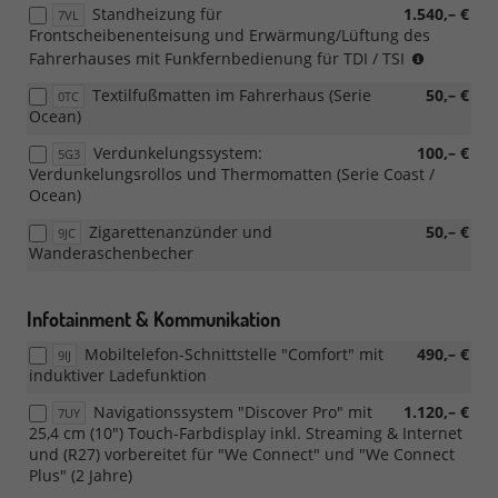
Standheizung für
1.540,– €
7VL
Frontscheibenenteisung und Erwärmung/Lüftung des
für
Fahrerhauses mit Funkfernbedienung für TDI / TSI
TDI
Textilfußmatten im Fahrerhaus (Serie
50,– €
0TC
/
Ocean)
TSI,
nicht
Verdunkelungssystem:
100,– €
5G3
für
Verdunkelungsrollos und Thermomatten (Serie Coast /
eHybrid
Ocean)
Zigarettenanzünder und
50,– €
9JC
Wanderaschenbecher
Infotainment & Kommunikation
Mobiltelefon-Schnittstelle "Comfort" mit
490,– €
9IJ
induktiver Ladefunktion
Navigationssystem "Discover Pro" mit
1.120,– €
7UY
25,4 cm (10") Touch-Farbdisplay inkl. Streaming & Internet
und (R27) vorbereitet für "We Connect" und "We Connect
Plus" (2 Jahre)