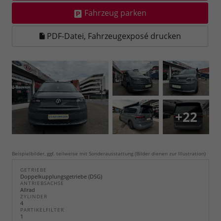
Fahrzeug parken
PDF-Datei, Fahrzeugexposé drucken
+22
Beispielbilder, ggf. teilweise mit Sonderausstattung (Bilder dienen zur Illustration)
GETRIEBE
Doppelkupplungsgetriebe (DSG)
ANTRIEBSACHSE
Allrad
ZYLINDER
4
PARTIKELFILTER
1