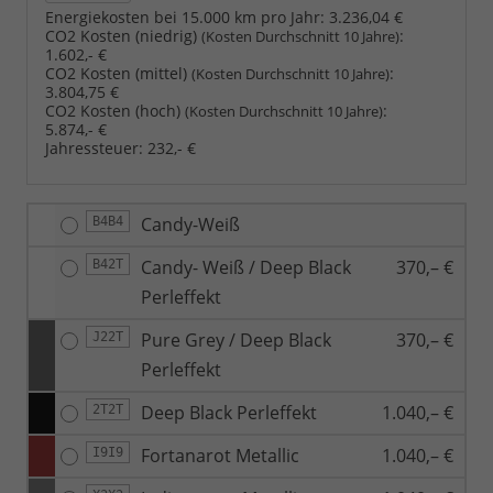
Energiekosten bei 15.000 km pro Jahr:
3.236,04 €
CO2 Kosten (niedrig)
:
(Kosten Durchschnitt 10 Jahre)
1.602,- €
CO2 Kosten (mittel)
:
(Kosten Durchschnitt 10 Jahre)
3.804,75 €
CO2 Kosten (hoch)
:
(Kosten Durchschnitt 10 Jahre)
5.874,- €
Jahressteuer:
232,- €
Candy-Weiß
B4B4
Candy- Weiß / Deep Black
370,– €
B42T
Perleffekt
Pure Grey / Deep Black
370,– €
J22T
Perleffekt
Deep Black Perleffekt
1.040,– €
2T2T
Fortanarot Metallic
1.040,– €
I9I9