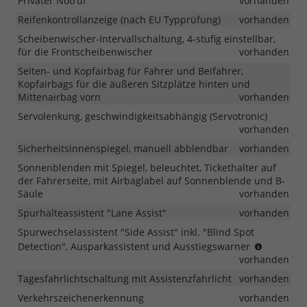
Privater Notruf
vorhanden
Reifenkontrollanzeige (nach EU Typprüfung)
vorhanden
Scheibenwischer-Intervallschaltung, 4-stufig einstellbar,
für die Frontscheibenwischer
vorhanden
Seiten- und Kopfairbag für Fahrer und Beifahrer,
Kopfairbags für die äußeren Sitzplätze hinten und
Mittenairbag vorn
vorhanden
Servolenkung, geschwindigkeitsabhängig (Servotronic)
vorhanden
Sicherheitsinnenspiegel, manuell abblendbar
vorhanden
Sonnenblenden mit Spiegel, beleuchtet, Tickethalter auf
der Fahrerseite, mit Airbaglabel auf Sonnenblende und B-
Säule
vorhanden
Spurhalteassistent "Lane Assist"
vorhanden
Spurwechselassistent "Side Assist" inkl. "Blind Spot
ab
Detection", Ausparkassistent und Ausstiegswarner
MJ
vorhanden
2026
Tagesfahrlichtschaltung mit Assistenzfahrlicht
vorhanden
Verkehrszeichenerkennung
vorhanden