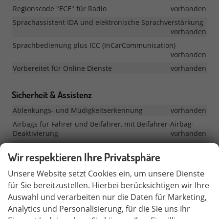
Regionscode "ECE" für Radio
vorhanden
Sprachassistent IDA und elektronische Sprachverstärkung
vorhanden
Sprachbedienung plus ICC (InCarCommunication)
vorhanden
Vorbereitet für Online Dienste
vorhanden
Sicherheit & Assistenz
Ablenkungs- und Müdigkeitserkennung
vorhanden
Airbags für Fahrer und Beifahrer, mit Beifahrer-Airbag-
Deaktivierung
vorhanden
Aufmerksamkeits- und Müdigkeitswarnung mit
Wir respektieren Ihre Privatsphäre
Fahrerbeobachtungskamera
vorhanden
Ausweichunterstützung und Abbiegeassistent
vorhanden
Unsere Website setzt Cookies ein, um unsere Dienste
ab
für Sie bereitzustellen. Hierbei berücksichtigen wir Ihre
Automatische Distanzregelung ACC 'stop&go'
MJ
vorhanden
Auswahl und verarbeiten nur die Daten für Marketing,
2026
ab
vorhanden
Analytics und Personalisierung, für die Sie uns Ihr
Car2X
MJ