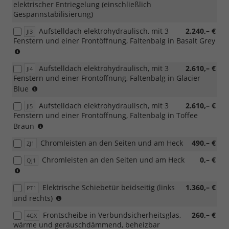
elektrischer Entriegelung (einschließlich
Gespannstabilisierung)
Aufstelldach elektrohydraulisch, mit 3
2.240,– €
JI3
Fenstern und einer Frontöffnung, Faltenbalg in Basalt Grey
zwingt
zu
Aufstelldach elektrohydraulisch, mit 3
2.610,– €
9CE
JI4
Fenstern und einer Frontöffnung, Faltenbalg in Glacier
oder
zwingt
Blue
9CI
zu
Aufstelldach elektrohydraulisch, mit 3
2.610,– €
JI5
9CE
Fenstern und einer Frontöffnung, Faltenbalg in Toffee
oder
zwingt
Braun
9CI
zu
Chromleisten an den Seiten und am Heck
490,– €
ZJ1
9CE
oder
Chromleisten an den Seiten und am Heck
0,– €
QJ1
9CI
nur
mit
Elektrische Schiebetür beidseitig (links
1.360,– €
Sonder
PT1
nicht
und rechts)
Lackierung
in
erhältlich
Frontscheibe in Verbundsicherheitsglas,
260,– €
4GX
Verbindung
(9214,
wärme und geräuschdämmend, beheizbar
mit
9216,