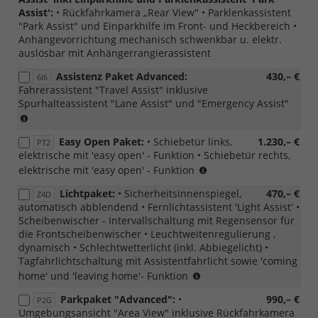
TSI,
Assist':
• Rückfahrkamera „Rear View" • Parklenkassistent
nicht
"Park Assist" und Einparkhilfe im Front- und Heckbereich •
für
Anhängevorrichtung mechanisch schwenkbar u. elektr.
eHybrid
auslösbar mit Anhängerrangierassistent
Assistenz Paket Advanced:
430,– €
6I6
Fahrerassistent "Travel Assist" inklusive
Spurhalteassistent "Lane Assist" und "Emergency Assist"
ab
MJ
Easy Open Paket:
• Schiebetür links,
1.230,– €
2026
PT2
elektrische mit 'easy open' - Funktion • Schiebetür rechts,
zwingt
elektrische mit 'easy open' - Funktion
zu
Lichtpaket:
• Sicherheitsinnenspiegel,
470,– €
Z4D
4K5/6
automatisch abblendend • Fernlichtassistent 'Light Assist' •
+
Scheibenwischer - Intervallschaltung mit Regensensor für
7AL
die Frontscheibenwischer • Leuchtweitenregulierung ,
(nicht
dynamisch • Schlechtwetterlicht (inkl. Abbiegelicht) •
in
Tagfahrlichtschaltung mit Assistentfahrlicht sowie 'coming
Verbindung
nicht
home' und 'leaving home'- Funktion
mit
in
PT1
Parkpaket "Advanced":
•
990,– €
P2G
Verbindung
und
Umgebungsansicht "Area View" inklusive Rückfahrkamera
mit
ZT0)