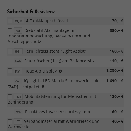
Sicherheit & Assistenz
4 Funkklappschlüssel
70,– €
8QM
Diebstahl-Alarmanlage mit
380,– €
7AL
Innenraumbewachung, Back-up-Horn und
Abschleppschutz
Fernlichtassistent "Light Assist"
160,– €
8G1
Feuerlöscher (1 kg) am Beifahrersitz
110,– €
6A6
zwingt
1.290,– €
Head-up Display
KS1
zu
IQ Light - LED Matrix Scheinwerfer inkl.
1.690,– €
Z4F
Z2H/Z4D/Z4F
nicht
[Z4D] Lichtpaket
in
Mobilitätslenkung für Menschen mit
130,– €
1N5
Verbindung
Behinderung
mit
[Z2H]
Proaktives Insassenschutzsystem
160,– €
7W7
Top
Paket
Verbandmaterial mit Warndreieck und
40,– €
1T9
Warnweste