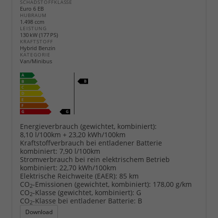
SCHADSTOFFKLASSE
Euro 6 EB
HUBRAUM
1.498 ccm
LEISTUNG
130 kW (177 PS)
KRAFTSTOFF
Hybrid Benzin
KATEGORIE
Van/Minibus
Energieverbrauch (gewichtet, kombiniert):
8,10 l/100km + 23,20 kWh/100km
Kraftstoffverbrauch bei entladener Batterie
kombiniert:
7,90 l/100km
Stromverbrauch bei rein elektrischem Betrieb
kombiniert:
22,70 kWh/100km
Elektrische Reichweite (EAER):
85 km
CO
-Emissionen (gewichtet, kombiniert):
178,00 g/km
2
CO
-Klasse (gewichtet, kombiniert):
G
2
CO
-Klasse bei entladener Batterie:
B
2
Download