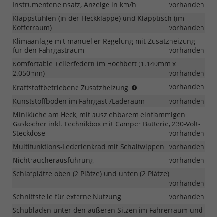
Instrumenteneinsatz, Anzeige in km/h
vorhanden
Klappstühlen (in der Heckklappe) und Klapptisch (im
Kofferraum)
vorhanden
Klimaanlage mit manueller Regelung mit Zusatzheizung
für den Fahrgastraum
vorhanden
Komfortable Tellerfedern im Hochbett (1.140mm x
2.050mm)
vorhanden
nicht
vorhanden
Kraftstoffbetriebene Zusatzheizung
für
Kunststoffboden im Fahrgast-/Laderaum
vorhanden
eHybrid
Miniküche am Heck, mit ausziehbarem einflammigen
Gaskocher inkl. Technikbox mit Camper Batterie, 230-Volt-
Steckdose
vorhanden
Multifunktions-Lederlenkrad mit Schaltwippen
vorhanden
Nichtraucherausführung
vorhanden
Schlafplätze oben (2 Plätze) und unten (2 Plätze)
vorhanden
Schnittstelle für externe Nutzung
vorhanden
Schubladen unter den äußeren Sitzen im Fahrerraum und