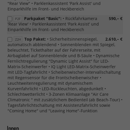
"Rear View" • Parklenkassistent 'Park Assist' und
[Z4F]
Einparkhilfe im Front- und Heckbereich
IQ
Light
Parkpaket "Basic":
• Rückfahrkamera
590,– €
P2F
-
'Rear View' • Parklenkassistent 'Park Assist' und
LED
Einparkhilfe im Front- und Heckbereich
Matrix
Scheinwerfer
Top Paket:
• Sicherheitsinnenspiegel,
2.610,– €
Z2H
und
automatisch abblendend • Sonnenblenden mit Spiegel,
[Z2H]
beleuchtet, Tickethalter auf der Fahrerseite, mit
Top
Airbaglabel auf Sonnenblende und B-Säule • Dynamische
Paket
Fernlichtregulierung "Dynamic Light Assist" für LED-
Matrix-Scheinwerfer • IQ Light LED-Matrix-Scheinwerfer
mit LED-Tagfahrlicht • Scheibenwischer-Intervallschaltung
mit Regensensor für die Frontscheibenwischer •
Leuchtweitenregulierung mit dynamischem
Kurvenfahrlicht • LED-Rückleuchten, abgedunkelt •
Schlechtwetterlicht • 3-Zonen Klimaanlage "Air Care
Climatronic " mit zusätzlichem Bedienteil (ab Beach-Tour) •
Tagesfahrlichtschaltung mit Assistenzfahrlicht sowie
"Coming Home" und "Leaving Home"-Funktion
Innen