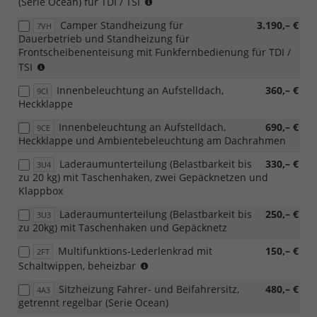
für
(Serie Ocean) für TDI / TSI
TDI
Camper Standheizung für
3.190,– €
7VH
/
Dauerbetrieb und Standheizung für
TSI,
Frontscheibenenteisung mit Funkfernbedienung für TDI /
nicht
für
TSI
für
TDI
eHybrid
Innenbeleuchtung an Aufstelldach,
360,– €
9CI
/
Heckklappe
TSI,
nicht
Innenbeleuchtung an Aufstelldach,
690,– €
9CE
für
Heckklappe und Ambientebeleuchtung am Dachrahmen
eHybrid
Laderaumunterteilung (Belastbarkeit bis
330,– €
3U4
zu 20 kg) mit Taschenhaken, zwei Gepäcknetzen und
Klappbox
Laderaumunterteilung (Belastbarkeit bis
250,– €
3U3
zu 20kg) mit Taschenhaken und Gepäcknetz
Multifunktions-Lederlenkrad mit
150,– €
2FT
zwingt
Schaltwippen, beheizbar
zu
Sitzheizung Fahrer- und Beifahrersitz,
480,– €
4A3
6I6
getrennt regelbar (Serie Ocean)