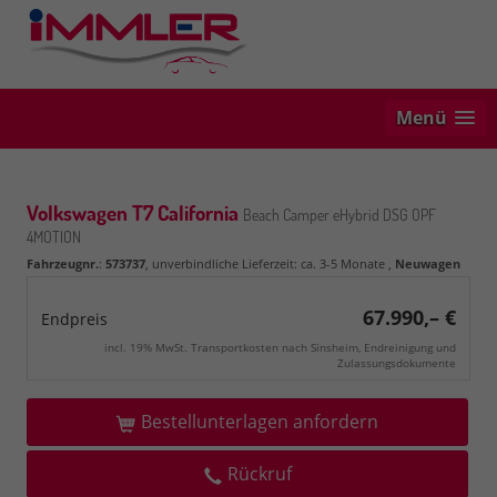
Menü
Volkswagen T7 California
Beach Camper eHybrid DSG OPF
4MOTION
Fahrzeugnr.
:
573737
, unverbindliche Lieferzeit: ca. 3-5 Monate ,
Neuwagen
67.990,– €
Endpreis
incl. 19% MwSt. Transportkosten nach Sinsheim, Endreinigung und
Zulassungsdokumente
Bestellunterlagen anfordern
Rückruf