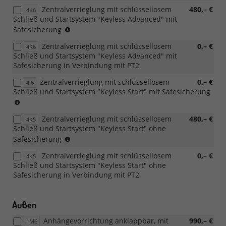
Zentralverrieglung mit schlüssellosem
480,– €
4K6
Schließ und Startsystem "Keyless Advanced" mit
zwingt
Safesicherung
zu
Zentralverrieglung mit schlüssellosem
0,– €
4K6
7AL
Schließ und Startsystem "Keyless Advanced" mit
Safesicherung in Verbindung mit PT2
Zentralverrieglung mit schlüssellosem
0,– €
4I6
Schließ und Startsystem "Keyless Start" mit Safesicherung
zwingt
zu
Zentralverrieglung mit schlüssellosem
480,– €
7AL
4K5
Schließ und Startsystem "Keyless Start" ohne
zwingt
Safesicherung
zu
Zentralverrieglung mit schlüssellosem
0,– €
4K5
7AL
Schließ und Startsystem "Keyless Start" ohne
Safesicherung in Verbindung mit PT2
Außen
Anhängevorrichtung anklappbar, mit
990,– €
1M6