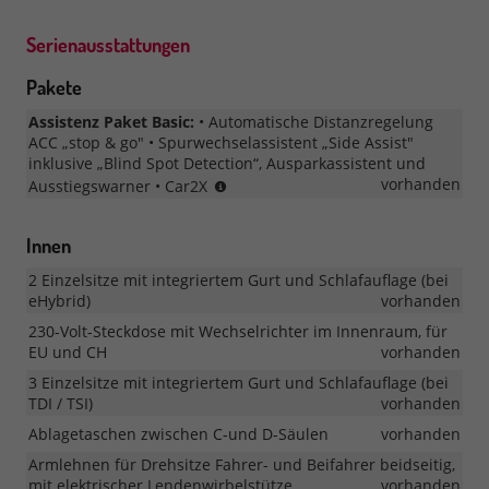
Serienausstattungen
Pakete
Assistenz Paket Basic:
• Automatische Distanzregelung
ACC „stop & go" • Spurwechselassistent „Side Assist"
inklusive „Blind Spot Detection“, Ausparkassistent und
ab
vorhanden
Ausstiegswarner • Car2X
MJ
2026
Innen
2 Einzelsitze mit integriertem Gurt und Schlafauflage (bei
eHybrid)
vorhanden
230-Volt-Steckdose mit Wechselrichter im Innenraum, für
EU und CH
vorhanden
3 Einzelsitze mit integriertem Gurt und Schlafauflage (bei
TDI / TSI)
vorhanden
Ablagetaschen zwischen C-und D-Säulen
vorhanden
Armlehnen für Drehsitze Fahrer- und Beifahrer beidseitig,
mit elektrischer Lendenwirbelstütze
vorhanden