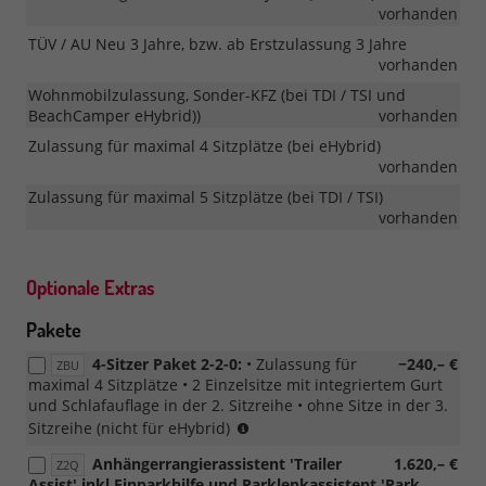
vorhanden
TÜV / AU Neu 3 Jahre, bzw. ab Erstzulassung 3 Jahre
vorhanden
Wohnmobilzulassung, Sonder-KFZ (bei TDI / TSI und
BeachCamper eHybrid))
vorhanden
Zulassung für maximal 4 Sitzplätze (bei eHybrid)
vorhanden
Zulassung für maximal 5 Sitzplätze (bei TDI / TSI)
vorhanden
Optionale Extras
Pakete
4-Sitzer Paket 2-2-0:
• Zulassung für
−240,– €
ZBU
maximal 4 Sitzplätze • 2 Einzelsitze mit integriertem Gurt
und Schlafauflage in der 2. Sitzreihe • ohne Sitze in der 3.
für
Sitzreihe (nicht für eHybrid)
TDI
Anhängerrangierassistent 'Trailer
1.620,– €
Z2Q
/
Assist' inkl Einparkhilfe und Parklenkassistent 'Park