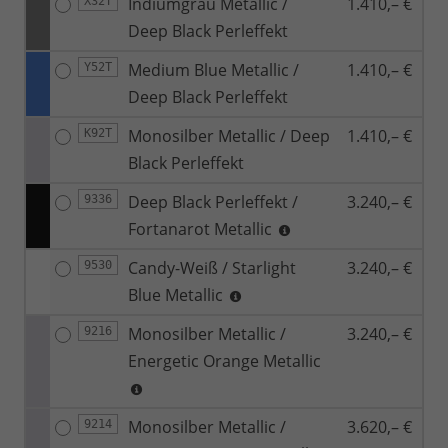
Indiumgrau Metallic /
1.410,– €
X32T
Deep Black Perleffekt
Medium Blue Metallic /
1.410,– €
Y52T
Deep Black Perleffekt
Monosilber Metallic / Deep
1.410,– €
K92T
Black Perleffekt
Deep Black Perleffekt /
3.240,– €
9336
Fortanarot Metallic
Candy-Weiß / Starlight
3.240,– €
9530
Blue Metallic
Monosilber Metallic /
3.240,– €
9216
Energetic Orange Metallic
Monosilber Metallic /
3.620,– €
9214