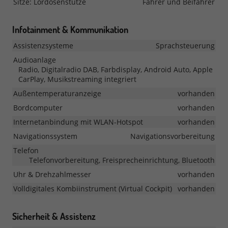
Sitze: Lordosenstütze
Fahrer und Beifahrer
Infotainment & Kommunikation
Assistenzsysteme
Sprachsteuerung
Audioanlage
Radio, Digitalradio DAB, Farbdisplay, Android Auto, Apple
CarPlay, Musikstreaming integriert
Außentemperaturanzeige
vorhanden
Bordcomputer
vorhanden
Internetanbindung mit WLAN-Hotspot
vorhanden
Navigationssystem
Navigationsvorbereitung
Telefon
Telefonvorbereitung, Freisprecheinrichtung, Bluetooth
Uhr & Drehzahlmesser
vorhanden
Volldigitales Kombiinstrument (Virtual Cockpit)
vorhanden
Sicherheit & Assistenz