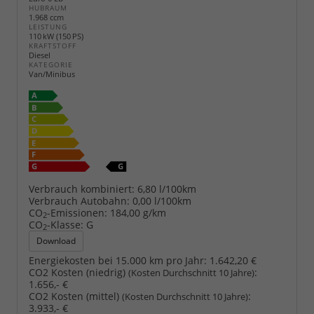
HUBRAUM
1.968 ccm
LEISTUNG
110 kW (150 PS)
KRAFTSTOFF
Diesel
KATEGORIE
Van/Minibus
Verbrauch kombiniert:
6,80 l/100km
Verbrauch Autobahn:
0,00 l/100km
CO
-Emissionen:
184,00 g/km
2
CO
-Klasse:
G
2
Download
Energiekosten bei 15.000 km pro Jahr:
1.642,20 €
CO2 Kosten (niedrig)
:
(Kosten Durchschnitt 10 Jahre)
1.656,- €
CO2 Kosten (mittel)
:
(Kosten Durchschnitt 10 Jahre)
3.933,- €