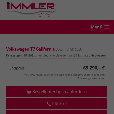
Menü
Volkswagen T7 California
Ocean TDI SCR DSG
Fahrzeugnr.
:
571595
, unverbindliche Lieferzeit: ca. 2-5 Monate ,
Neuwagen
69.290,– €
Endpreis
incl. 19% MwSt. Transportkosten nach Sinsheim, Endreinigung und
Zulassungsdokumente
Bestellunterlagen anfordern
Rückruf