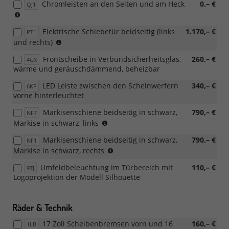
Chromleisten an den Seiten und am Heck
0,– €
QJ1
nur
mit
Elektrische Schiebetür beidseitig (links
1.170,– €
Sonder
PT1
nicht
und rechts)
Lackierung
in
erhältlich
Frontscheibe in Verbundsicherheitsglas,
260,– €
4GX
Verbindung
(9214,
wärme und geräuschdämmend, beheizbar
mit
9216,
PT2
9336,
LED Leiste zwischen den Scheinwerfern
340,– €
6KF
9015,
vorne hinterleuchtet
9530)
Markisenschiene beidseitig in schwarz,
790,– €
NF7
kein
Markise in schwarz, links
Umbau
Markisenschiene beidseitig in schwarz,
790,– €
NF1
von
kein
Markise in schwarz, rechts
links
Umbau
auf
Umfeldbeleuchtung im Türbereich mit
110,– €
9TJ
von
rechts
Logoprojektion der Modell Silhouette
rechts
möglich
auf
links
Räder & Technik
möglich
17 Zoll Scheibenbremsen vorn und 16
160,– €
1LB