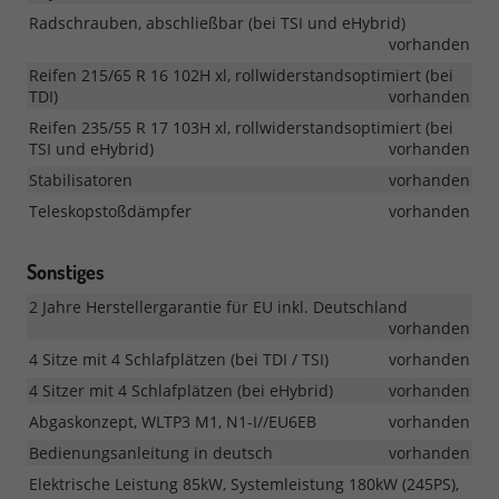
Radschrauben, abschließbar (bei TSI und eHybrid)
vorhanden
Reifen 215/65 R 16 102H xl, rollwiderstandsoptimiert (bei
TDI)
vorhanden
Reifen 235/55 R 17 103H xl, rollwiderstandsoptimiert (bei
TSI und eHybrid)
vorhanden
Stabilisatoren
vorhanden
Teleskopstoßdämpfer
vorhanden
Sonstiges
2 Jahre Herstellergarantie für EU inkl. Deutschland
vorhanden
4 Sitze mit 4 Schlafplätzen (bei TDI / TSI)
vorhanden
4 Sitzer mit 4 Schlafplätzen (bei eHybrid)
vorhanden
Abgaskonzept, WLTP3 M1, N1-I//EU6EB
vorhanden
Bedienungsanleitung in deutsch
vorhanden
Elektrische Leistung 85kW, Systemleistung 180kW (245PS),