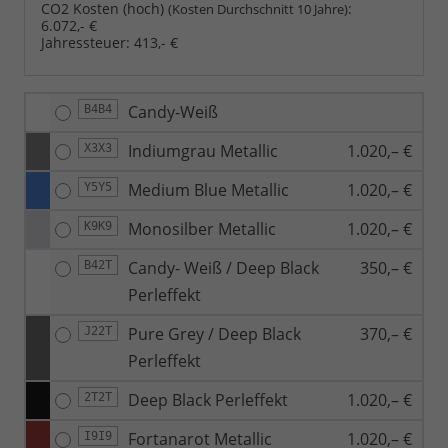
CO2 Kosten (hoch)
:
(Kosten Durchschnitt 10 Jahre)
6.072,- €
Jahressteuer:
413,- €
Candy-Weiß
B4B4
Indiumgrau Metallic
1.020,– €
X3X3
Medium Blue Metallic
1.020,– €
Y5Y5
Monosilber Metallic
1.020,– €
K9K9
Candy- Weiß / Deep Black
350,– €
B42T
Perleffekt
Pure Grey / Deep Black
370,– €
J22T
Perleffekt
Deep Black Perleffekt
1.020,– €
2T2T
Fortanarot Metallic
1.020,– €
I9I9