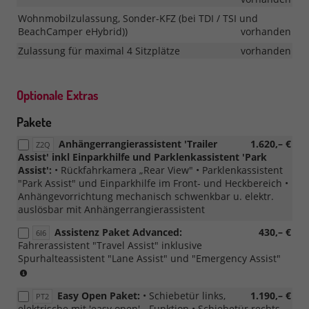
Wohnmobilzulassung, Sonder-KFZ (bei TDI / TSI und
BeachCamper eHybrid))
vorhanden
Zulassung für maximal 4 Sitzplätze
vorhanden
Optionale Extras
Pakete
Anhängerrangierassistent 'Trailer
1.620,– €
Z2Q
Assist' inkl Einparkhilfe und Parklenkassistent 'Park
Assist':
• Rückfahrkamera „Rear View" • Parklenkassistent
"Park Assist" und Einparkhilfe im Front- und Heckbereich •
Anhängevorrichtung mechanisch schwenkbar u. elektr.
auslösbar mit Anhängerrangierassistent
Assistenz Paket Advanced:
430,– €
6I6
Fahrerassistent "Travel Assist" inklusive
Spurhalteassistent "Lane Assist" und "Emergency Assist"
ab
MJ
Easy Open Paket:
• Schiebetür links,
1.190,– €
2026
PT2
elektrische mit 'easy open' - Funktion • Schiebetür rechts,