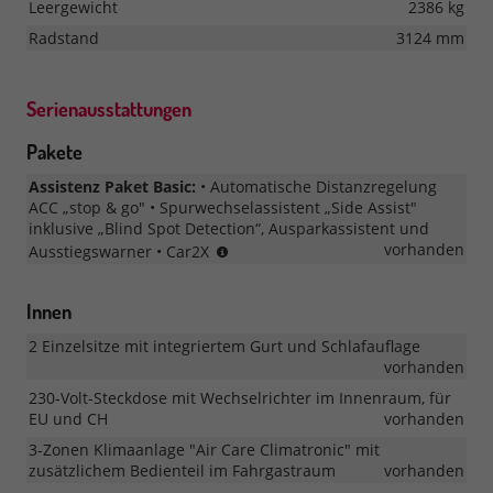
Leergewicht
2386 kg
Radstand
3124 mm
Serienausstattungen
Pakete
Assistenz Paket Basic:
• Automatische Distanzregelung
ACC „stop & go" • Spurwechselassistent „Side Assist"
inklusive „Blind Spot Detection“, Ausparkassistent und
ab
vorhanden
Ausstiegswarner • Car2X
MJ
2026
Innen
2 Einzelsitze mit integriertem Gurt und Schlafauflage
vorhanden
230-Volt-Steckdose mit Wechselrichter im Innenraum, für
EU und CH
vorhanden
3-Zonen Klimaanlage "Air Care Climatronic" mit
zusätzlichem Bedienteil im Fahrgastraum
vorhanden