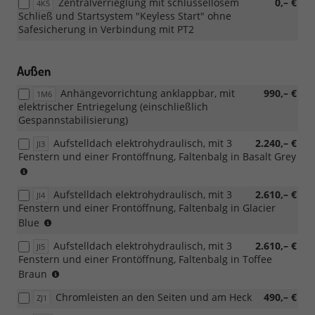
Zentralverrieglung mit schlüssellosem
0,– €
4K5
7AL
Schließ und Startsystem "Keyless Start" ohne
Safesicherung in Verbindung mit PT2
Außen
Anhängevorrichtung anklappbar, mit
990,– €
1M6
elektrischer Entriegelung (einschließlich
Gespannstabilisierung)
Aufstelldach elektrohydraulisch, mit 3
2.240,– €
JI3
Fenstern und einer Frontöffnung, Faltenbalg in Basalt Grey
zwingt
zu
Aufstelldach elektrohydraulisch, mit 3
2.610,– €
9CE
JI4
Fenstern und einer Frontöffnung, Faltenbalg in Glacier
zwingt
Blue
zu
Aufstelldach elektrohydraulisch, mit 3
2.610,– €
JI5
9CE
Fenstern und einer Frontöffnung, Faltenbalg in Toffee
zwingt
Braun
zu
Chromleisten an den Seiten und am Heck
490,– €
ZJ1
9CE