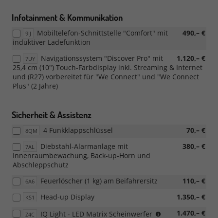
Infotainment & Kommunikation
Mobiltelefon-Schnittstelle "Comfort" mit
490,– €
9IJ
induktiver Ladefunktion
Navigationssystem "Discover Pro" mit
1.120,– €
7UY
25,4 cm (10") Touch-Farbdisplay inkl. Streaming & Internet
und (R27) vorbereitet für "We Connect" und "We Connect
Plus" (2 Jahre)
Sicherheit & Assistenz
4 Funkklappschlüssel
70,– €
8QM
Diebstahl-Alarmanlage mit
380,– €
7AL
Innenraumbewachung, Back-up-Horn und
Abschleppschutz
Feuerlöscher (1 kg) am Beifahrersitz
110,– €
6A6
Head-up Display
1.350,– €
KS1
nicht
1.470,– €
IQ Light - LED Matrix Scheinwerfer
Z4C