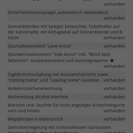
vorhanden
Sicherheitsinnenspiegel, automatisch abblendend
vorhanden
Sonnenblenden mit Spiegel, beleuchtet, Tickethalter auf
der Fahrerseite, mit Airbaglabel auf Sonnenblende und B-
Säule
vorhanden
Spurhalteassistent "Lane Assist"
vorhanden
Spurwechselassistent "Side Assist" inkl. "Blind Spot
ab
Detection", Ausparkassistent und Ausstiegswarner
MJ
vorhanden
2026
Tagfahrlichtschaltung mit Assistenzfahrlicht sowie
"Coming home" und "Leaving home"-Funktion
vorhanden
Verkehrszeichenerkennung
vorhanden
Vorbereitung Alcohol Interlock
vorhanden
Warnton und -leuchte für nicht angelegte Sicherheitsgurte
vorn und hinten
vorhanden
Wegfahrsperre elektronisch
vorhanden
Zentralverriegelung mit schlüssellosem Startsystem
"Keyless Start", ohne Safesicherung
vorhanden