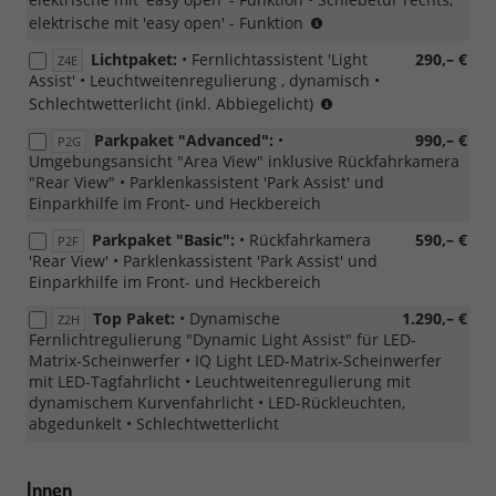
zwingt
elektrische mit 'easy open' - Funktion
zu
Lichtpaket:
• Fernlichtassistent 'Light
290,– €
Z4E
4K5/6
Assist' • Leuchtweitenregulierung , dynamisch •
+
nicht
Schlechtwetterlicht (inkl. Abbiegelicht)
7AL
in
(nicht
Parkpaket "Advanced":
•
990,– €
P2G
Verbindung
in
Umgebungsansicht "Area View" inklusive Rückfahrkamera
mit
Verbindung
"Rear View" • Parklenkassistent 'Park Assist' und
IQ
mit
Einparkhilfe im Front- und Heckbereich
Light
PT1
-
und
Parkpaket "Basic":
• Rückfahrkamera
590,– €
P2F
LED
ZT0)
'Rear View' • Parklenkassistent 'Park Assist' und
Matrix
Einparkhilfe im Front- und Heckbereich
Scheinwerfer
Top Paket:
• Dynamische
1.290,– €
Z2H
Fernlichtregulierung "Dynamic Light Assist" für LED-
Matrix-Scheinwerfer • IQ Light LED-Matrix-Scheinwerfer
mit LED-Tagfahrlicht • Leuchtweitenregulierung mit
dynamischem Kurvenfahrlicht • LED-Rückleuchten,
abgedunkelt • Schlechtwetterlicht
Innen