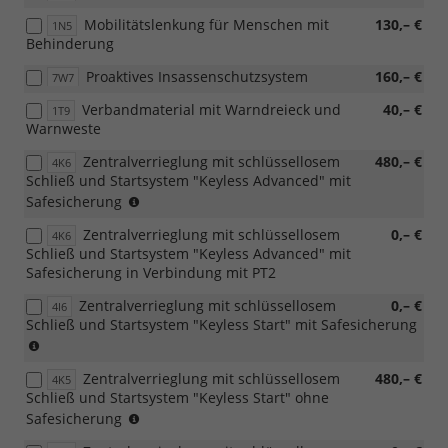
in
Mobilitätslenkung für Menschen mit
130,– €
1N5
Verbindung
Behinderung
mit
Top
Proaktives Insassenschutzsystem
160,– €
7W7
Paket
Verbandmaterial mit Warndreieck und
40,– €
1T9
Warnweste
Zentralverrieglung mit schlüssellosem
480,– €
4K6
Schließ und Startsystem "Keyless Advanced" mit
zwingt
Safesicherung
zu
Zentralverrieglung mit schlüssellosem
0,– €
4K6
7AL
Schließ und Startsystem "Keyless Advanced" mit
Safesicherung in Verbindung mit PT2
Zentralverrieglung mit schlüssellosem
0,– €
4I6
Schließ und Startsystem "Keyless Start" mit Safesicherung
zwingt
zu
Zentralverrieglung mit schlüssellosem
480,– €
7AL
4K5
Schließ und Startsystem "Keyless Start" ohne
zwingt
Safesicherung
zu