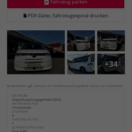
Fahrzeug parken
PDF-Datei, Fahrzeugexposé drucken
+34
Beispielbilder, ggf. teilweise mit Sonderausstattung (Bilder dienen zur Illustration)
GETRIEBE
Doppelkupplungsgetriebe (DSG)
ANTRIEBSACHSE
Frontantrieb
ZYLINDER
4
PARTIKELFILTER
1
SCHADSTOFFKLASSE
Euro 6 EB