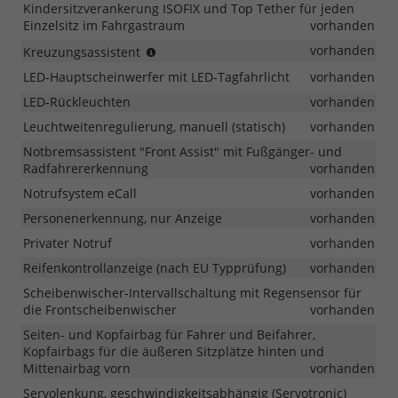
Kindersitzverankerung ISOFIX und Top Tether für jeden
Einzelsitz im Fahrgastraum
vorhanden
ab
vorhanden
Kreuzungsassistent
MJ
LED-Hauptscheinwerfer mit LED-Tagfahrlicht
vorhanden
2026
LED-Rückleuchten
vorhanden
Leuchtweitenregulierung, manuell (statisch)
vorhanden
Notbremsassistent "Front Assist" mit Fußgänger- und
Radfahrererkennung
vorhanden
Notrufsystem eCall
vorhanden
Personenerkennung, nur Anzeige
vorhanden
Privater Notruf
vorhanden
Reifenkontrollanzeige (nach EU Typprüfung)
vorhanden
Scheibenwischer-Intervallschaltung mit Regensensor für
die Frontscheibenwischer
vorhanden
Seiten- und Kopfairbag für Fahrer und Beifahrer,
Kopfairbags für die äußeren Sitzplätze hinten und
Mittenairbag vorn
vorhanden
Servolenkung, geschwindigkeitsabhängig (Servotronic)