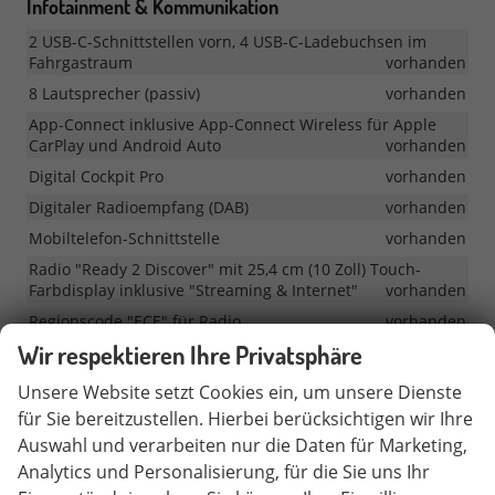
Infotainment & Kommunikation
2 USB-C-Schnittstellen vorn, 4 USB-C-Ladebuchsen im
Fahrgastraum
vorhanden
8 Lautsprecher (passiv)
vorhanden
App-Connect inklusive App-Connect Wireless für Apple
CarPlay und Android Auto
vorhanden
Digital Cockpit Pro
vorhanden
Digitaler Radioempfang (DAB)
vorhanden
Mobiltelefon-Schnittstelle
vorhanden
Radio "Ready 2 Discover" mit 25,4 cm (10 Zoll) Touch-
Farbdisplay inklusive "Streaming & Internet"
vorhanden
Regionscode "ECE" für Radio
vorhanden
Wir respektieren Ihre Privatsphäre
Sprachassistent IDA und elektronische Sprachverstärkung
vorhanden
Unsere Website setzt Cookies ein, um unsere Dienste
Sprachbedienung plus ICC (InCarCommunication)
für Sie bereitzustellen. Hierbei berücksichtigen wir Ihre
vorhanden
Auswahl und verarbeiten nur die Daten für Marketing,
Vorbereitet für Online Dienste
vorhanden
Analytics und Personalisierung, für die Sie uns Ihr