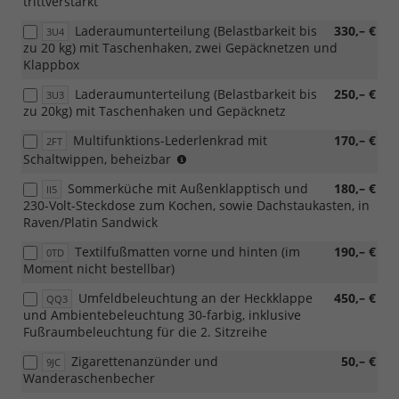
trittverstärkt
Laderaumunterteilung (Belastbarkeit bis
330,– €
3U4
zu 20 kg) mit Taschenhaken, zwei Gepäcknetzen und
Klappbox
Laderaumunterteilung (Belastbarkeit bis
250,– €
3U3
zu 20kg) mit Taschenhaken und Gepäcknetz
Multifunktions-Lederlenkrad mit
170,– €
2FT
zwingt
Schaltwippen, beheizbar
zu
Sommerküche mit Außenklapptisch und
180,– €
II5
6I6
230-Volt-Steckdose zum Kochen, sowie Dachstaukasten, in
Raven/Platin Sandwick
Textilfußmatten vorne und hinten (im
190,– €
0TD
Moment nicht bestellbar)
Umfeldbeleuchtung an der Heckklappe
450,– €
QQ3
und Ambientebeleuchtung 30-farbig, inklusive
Fußraumbeleuchtung für die 2. Sitzreihe
Zigarettenanzünder und
50,– €
9JC
Wanderaschenbecher