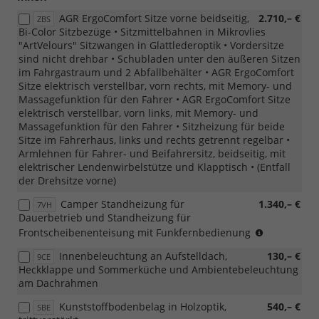
AGR ErgoComfort Sitze vorne beidseitig,
2.710,– €
ZBS
Bi-Color Sitzbezüge • Sitzmittelbahnen in Mikrovlies
"ArtVelours" Sitzwangen in Glattlederoptik • Vordersitze
sind nicht drehbar • Schubladen unter den äußeren Sitzen
im Fahrgastraum und 2 Abfallbehälter • AGR ErgoComfort
Sitze elektrisch verstellbar, vorn rechts, mit Memory- und
Massagefunktion für den Fahrer • AGR ErgoComfort Sitze
elektrisch verstellbar, vorn links, mit Memory- und
Massagefunktion für den Fahrer • Sitzheizung für beide
Sitze im Fahrerhaus, links und rechts getrennt regelbar •
Armlehnen für Fahrer- und Beifahrersitz, beidseitig, mit
elektrischer Lendenwirbelstütze und Klapptisch • (Entfall
der Drehsitze vorne)
Camper Standheizung für
1.340,– €
7VH
Dauerbetrieb und Standheizung für
nicht
Frontscheibenenteisung mit Funkfernbedienung
in
Innenbeleuchtung an Aufstelldach,
130,– €
9CE
Verbindun
Heckklappe und Sommerküche und Ambientebeleuchtung
mit
am Dachrahmen
eHybrid
Kunststoffbodenbelag in Holzoptik,
540,– €
5BE