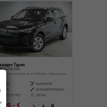
kswagen Tiguan
d 1,5 eTSI DSG
bindliche Lieferzeit: ca. 2-5 Wochen
Fahrzeug mit Tageszulassung
579242
Getriebe
Automatik
Benzin
Außenfarbe
Grenadillschwarz Metallic (0E)
d
6 kW (131 PS)
Kilometerstand
20 km
e
.790,– €
en
Rückruf
PDF-Datei, Fahrzeugexposé drucken
Fahrzeug parken