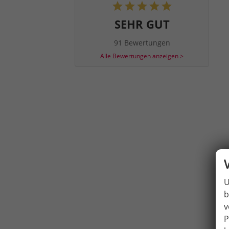
SEHR GUT
91 Bewertungen
Alle Bewertungen anzeigen >
U
b
v
P