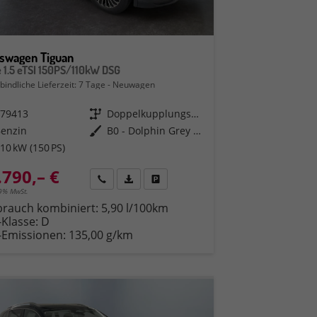
kswagen Tiguan
e 1.5 eTSI 150PS/110kW DSG
bindliche Lieferzeit:
7 Tage
Neuwagen
579413
Getriebe
Doppelkupplungsgetriebe (DSG)
Benzin
Außenfarbe
B0 - Dolphin Grey Met.
10 kW (150 PS)
.790,– €
en
Rückruf
PDF-Datei, Fahrzeugexposé drucken
Fahrzeug parken
19% MwSt.
brauch kombiniert:
5,90 l/100km
-Klasse:
D
-Emissionen:
135,00 g/km