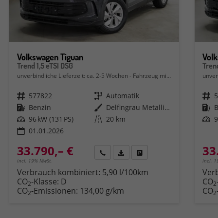
Volkswagen Tiguan
Vol
Trend 1,5 eTSI DSG
Tren
unverbindliche Lieferzeit: ca. 2-5 Wochen
Fahrzeug mit Tageszulassung
unver
Fahrzeugnr.
577822
Getriebe
Automatik
Fahrzeugnr.
Kraftstoff
Benzin
Außenfarbe
Delfingrau Metallic (B0)
Kraftstoff
Leistung
96 kW (131 PS)
Kilometerstand
20 km
Leistung
9
01.01.2026
33.790,– €
33
Rückruf
PDF-Datei, Fahrzeugexposé druck
Fahrzeug parken
incl. 19% MwSt.
incl. 
Verbrauch kombiniert:
5,90 l/100km
Ver
CO
-Klasse:
D
CO
2
2
CO
-Emissionen:
134,00 g/km
CO
2
2