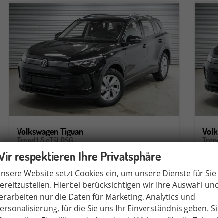
Volkswagen Tiguan
Vol
Trend 1,5 eTSI DSG
Tren
unverbindliche Lieferzeit: ca. 2-5 Wochen
Fahrzeug mit Tageszulassung
unver
Wir respektieren Ihre Privatsphäre
Fahrzeugnr.
579241
Getriebe
Automatik
Fahrzeugnr.
nsere Website setzt Cookies ein, um unsere Dienste für Sie
Kraftstoff
Benzin
Außenfarbe
Grenadillschwarz Metallic (0E)
Kraftstoff
ereitzustellen. Hierbei berücksichtigen wir Ihre Auswahl un
Leistung
96 kW (131 PS)
Kilometerstand
20 km
Leistung
9
erarbeiten nur die Daten für Marketing, Analytics und
ersonalisierung, für die Sie uns Ihr Einverständnis geben. Si
33.790,– €
33
Rückruf
PDF-Datei, Fahrzeugexposé druck
Fahrzeug parken