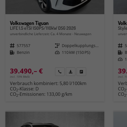
Volkswagen Tiguan
Vol
LIFE 1.5 eTSI 150PS/110kW DSG 2026
Styl
unverbindliche Lieferzeit: Ca. 4 Monate
Neuwagen
unver
Fahrzeugnr.
577557
Getriebe
Doppelkupplungsgetriebe (DSG)
Fahrzeugnr.
Kraftstoff
Benzin
Leistung
110 kW (150 PS)
Kraftstoff
Leistung
1
39.490,– €
39
Rückruf
PDF-Datei, Fahrzeugexposé druck
Fahrzeug parken
incl. 19% MwSt.
incl. 
Verbrauch kombiniert:
5,80 l/100km
Ver
CO
-Klasse:
D
CO
2
2
CO
-Emissionen:
133,00 g/km
CO
2
2