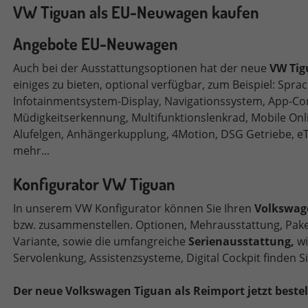
VW Tiguan als EU-Neuwagen kaufen
Angebote EU-Neuwagen
Auch bei der Ausstattungsoptionen hat der neue
VW Tig
einiges zu bieten, optional verfügbar, zum Beispiel: Spra
Infotainmentsystem-Display, Navigationssystem, App-Con
Müdigkeitserkennung, Multifunktionslenkrad, Mobile Onli
Alufelgen, Anhängerkupplung, 4Motion, DSG Getriebe
, e
mehr...
Konfigurator VW
Tiguan
In unserem VW Konfigurator können Sie Ihren
Volkswa
bzw. zusammenstellen.
Optionen, Mehrausstattung, Paket
Variante, sowie die umfangreiche
Serienausstattung,
wi
Servolenkung, Assistenzsysteme, Digital Cockpit finden S
Der neue Volkswagen Tiguan als Reimport jetzt bestel