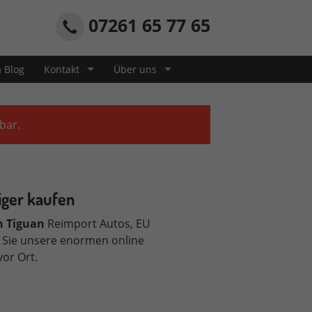
07261 65 77 65
a Blog
Kontakt
Über uns
bar.
iger kaufen
n Tiguan
Reimport Autos, EU
 Sie unsere enormen online
or Ort.