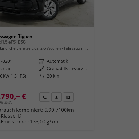
kswagen Tiguan
d 1,5 eTSI DSG
bindliche Lieferzeit: ca. 2-5 Wochen
Fahrzeug mit Tageszulassung
578201
Getriebe
Automatik
Benzin
Außenfarbe
Grenadillschwarz Metallic (0E)
6 kW (131 PS)
Kilometerstand
20 km
.790,– €
en
Rückruf
PDF-Datei, Fahrzeugexposé drucken
Fahrzeug parken
19% MwSt.
brauch kombiniert:
5,90 l/100km
-Klasse:
D
-Emissionen:
133,00 g/km