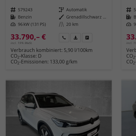
Fahrzeugnr.
579243
Getriebe
Automatik
Fahrzeugnr.
Kraftstoff
Benzin
Außenfarbe
Grenadillschwarz Metallic (0E)
Kraftstoff
Leistung
96 kW (131 PS)
Kilometerstand
20 km
Leistung
9
33.790,– €
33
Rückruf
PDF-Datei, Fahrzeugexposé druck
Fahrzeug parken
incl. 19% MwSt.
incl. 
Verbrauch kombiniert:
5,90 l/100km
Ver
CO
-Klasse:
D
CO
2
2
CO
-Emissionen:
133,00 g/km
CO
2
2