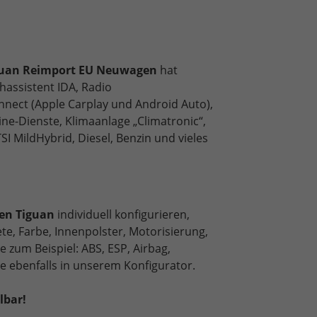
uan Reimport
EU Neuwagen
hat
chassistent IDA, Radio
nect (Apple Carplay und Android Auto),
ne-Dienste, Klimaanlage „Climatronic“,
TSI MildHybrid, Diesel, Benzin
und vieles
gen
Tiguan
individuell konfigurieren,
e, Farbe, Innenpolster, Motorisierung,
e zum Beispiel: ABS, ESP, Airbag,
ie ebenfalls in unserem Konfigurator.
lbar!