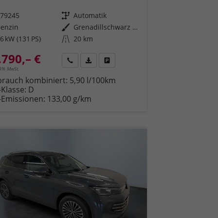
579245
Getriebe
Automatik
Benzin
Außenfarbe
Grenadillschwarz Metallic (0E)
6 kW (131 PS)
Kilometerstand
20 km
.790,– €
en
Rückruf
PDF-Datei, Fahrzeugexposé drucken
Fahrzeug parken
19% MwSt.
brauch kombiniert:
5,90 l/100km
-Klasse:
D
-Emissionen:
133,00 g/km