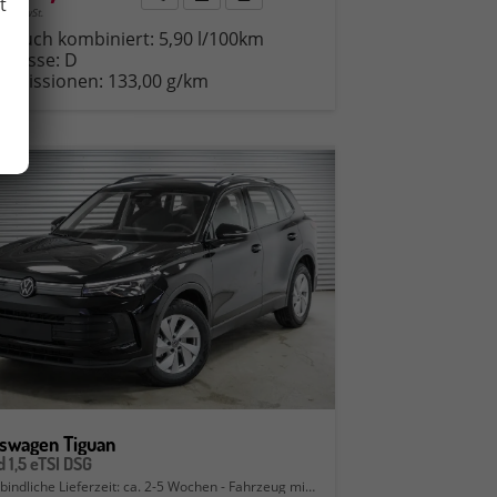
t
19% MwSt.
brauch kombiniert:
5,90 l/100km
-Klasse:
D
-Emissionen:
133,00 g/km
kswagen Tiguan
d 1,5 eTSI DSG
bindliche Lieferzeit: ca. 2-5 Wochen
Fahrzeug mit Tageszulassung