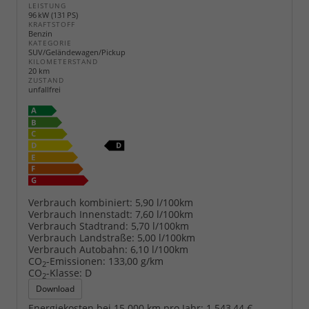
LEISTUNG
96 kW (131 PS)
KRAFTSTOFF
Benzin
KATEGORIE
SUV/Geländewagen/Pickup
KILOMETERSTAND
20 km
ZUSTAND
unfallfrei
Verbrauch kombiniert:
5,90 l/100km
Verbrauch Innenstadt:
7,60 l/100km
Verbrauch Stadtrand:
5,70 l/100km
Verbrauch Landstraße:
5,00 l/100km
Verbrauch Autobahn:
6,10 l/100km
CO
-Emissionen:
133,00 g/km
2
CO
-Klasse:
D
2
Download
Energiekosten bei 15.000 km pro Jahr:
1.543,44 €