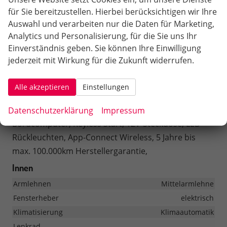
Spurhalteassistent, Totwinkelassistent,
für Sie bereitzustellen. Hierbei berücksichtigen wir Ihre
Verkehrszeichenerkennung, LED-Scheinwerfer, LED-
Auswahl und verarbeiten nur die Daten für Marketing,
Tagfahrlicht, Pannenset, Rückfahrkamera,
Analytics und Personalisierung, für die Sie uns Ihr
StartStopSystem, Innenspiegel automatisch abbl.,
Einverständnis geben. Sie können Ihre Einwilligung
Berganfahrassistent, Müdigkeitswarnsystem,
jederzeit mit Wirkung für die Zukunft widerrufen.
Notrufsystem, Schaltwippen,
Geschwindigkeitsbegrenzer, Android Auto, Apple
Alle akzeptieren
Einstellungen
Carplay, Freisprecheinrichtung, Touchscreen, USB
Typ-C, Radio Ready2Discover, Radio DAB, Bluetooth,
Datenschutzerklärung
Impressum
Bordcomputer, Keyless Start, 12V-Steckdose, LED-
Rückleuchten, App-Connect Wireless, 5 Jahre bis
max. 100.000km Herstellergarantie,
Innen
Armlehnen
Mittelarmlehne
Fensterheber
elektrisch
Klimatisierung
Klimaautomatik
Lenkrad