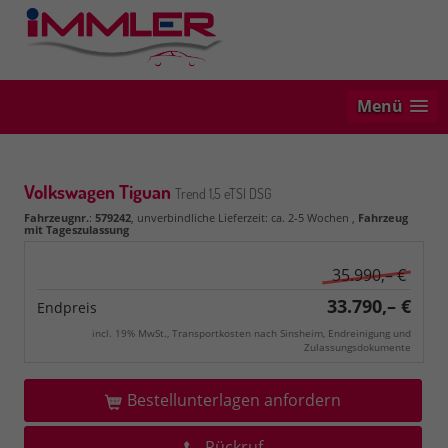
Menü
Volkswagen Tiguan
Trend 1,5 eTSI DSG
Fahrzeugnr.
:
579242
, unverbindliche Lieferzeit: ca. 2-5 Wochen ,
Fahrzeug
mit Tageszulassung
35.990,– €
33.790,– €
Endpreis
incl. 19% MwSt., Transportkosten nach Sinsheim, Endreinigung und
Zulassungsdokumente
Bestellunterlagen anfordern
Rückruf