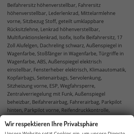
Beifahrersitz höhenverstellbar, Fahrersitz
höhenverstellbar, Lederlenkrad, Mittelarmlehne
vorne, Sitzbezug Stoff, geteilt umklappbare
Rücksitzlehne, Lenkrad höhenverstellbar,
Multifunktionslenkrad, Isofix, Isofix Beifahrersitz, 17
Zoll Alufelgen, Dachreling schwarz, Außenspiegel in
Wagenfarbe, Stoßfänger in Wagenfarbe, Türgriffe in
Wagenfarbe, ABS, Außenspiegel elektrisch
einstellbar, Fensterheber elektrisch, Klimaautomatik,
Kopfairbags, Seitenairbags, Servolenkung,
Sitzheizung vorne, ESP, Wegfahrsperre,
Zentralverriegelung mit Funk, Außenspiegel
beheizbar, Beifahrerairbag, Fahrerairbag, Parkpilot
hinten, Parkpilot vorne, Reifendruckkontrolle,
Regensensor, Lichtsensor, Digital Cockpit,
Wir respektieren Ihre Privatsphäre
Anhängekupplung schwenkbar, Notbremsassistent,
Unsere Website setzt Cookies ein, um unsere Dienste