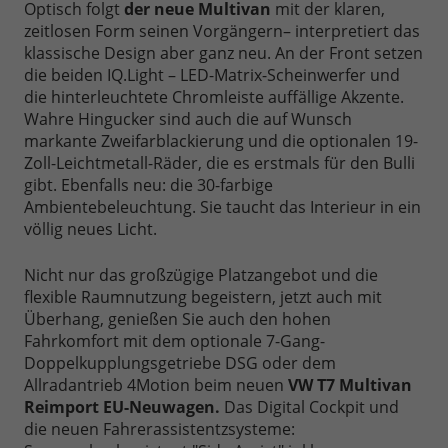
Optisch folgt
der neue Multivan
mit der klaren,
zeitlosen Form seinen Vorgängern– interpretiert das
klassische Design aber ganz neu. An der Front setzen
die beiden IQ.Light – LED-Matrix-Scheinwerfer und
die hinterleuchtete Chromleiste auffällige Akzente.
Wahre Hingucker sind auch die auf Wunsch
markante Zweifarblackierung und die optionalen 19-
Zoll-Leichtmetall-Räder, die es erstmals für den Bulli
gibt. Ebenfalls neu: die 30-farbige
Ambientebeleuchtung. Sie taucht das Interieur in ein
völlig neues Licht.
Nicht nur das großzügige Platzangebot und die
flexible Raumnutzung begeistern, jetzt auch mit
Überhang, genießen Sie auch den hohen
Fahrkomfort mit dem optionale 7-Gang-
Doppelkupplungsgetriebe DSG oder dem
Allradantrieb 4Motion beim neuen
VW T7 Multivan
Reimport EU-Neuwagen.
Das Digital Cockpit und
die neuen Fahrerassistentzsysteme: