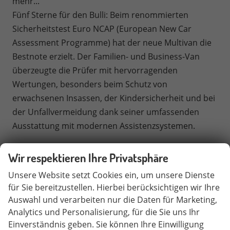
mehr...
Fünf Sterne für den Bulli: Beim renommierten
Sicherheitstest Euro NCAP (European New Car
Assessment Programme) hat der neue Multivan die
Bestnote erzielt. Der Familien- und Business-Van
überzeugte die Prüfer mit hervorragenden
Wertungen, besonders beim Schutz von
erwachsenen Insassen, der Kindersicherheit und bei
der Unfallvermeidung dank seiner umfassenden
Ausstattung mit modernen Assistenzsystemen.
Konfigurator
VW T7 Multivan
Wir respektieren Ihre Privatsphäre
In unserem VW Konfigurator können Sie
Unsere Website setzt Cookies ein, um unsere Dienste
Ihren
Volkswagen T7 Multivan Bus
individuell
für Sie bereitzustellen. Hierbei berücksichtigen wir Ihre
konfigurieren, bzw. zusammenstellen. Die
Auswahl und verarbeiten nur die Daten für Marketing,
Ausstattungslinien, Ausstattungslinien Multivan, Life,
Analytics und Personalisierung, für die Sie uns Ihr
Edition und Style Modelle, Option, Mehrausstattung,
Einverständnis geben. Sie können Ihre Einwilligung