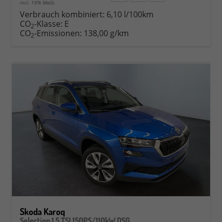
incl. 19% MwSt.
Verbrauch kombiniert:
6,10 l/100km
CO
-Klasse:
E
2
CO
-Emissionen:
138,00 g/km
2
Skoda Karoq
Selection 1.5 TSI 150PS/110kW DSG