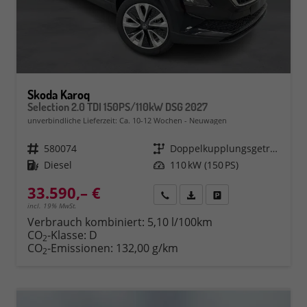
Skoda Karoq
Selection 2.0 TDI 150PS/110kW DSG 2027
unverbindliche Lieferzeit: Ca. 10-12 Wochen
Neuwagen
Fahrzeugnr.
580074
Getriebe
Doppelkupplungsgetriebe (DSG)
Kraftstoff
Diesel
Leistung
110 kW (150 PS)
33.590,– €
Rückruf
PDF-Datei, Fahrzeugexposé 
Fahrzeug parken
incl. 19% MwSt.
Verbrauch kombiniert:
5,10 l/100km
CO
-Klasse:
D
2
CO
-Emissionen:
132,00 g/km
2