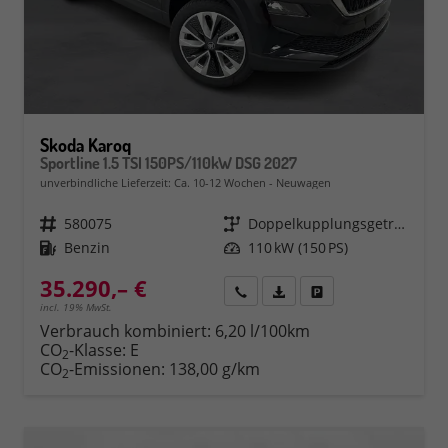
Skoda Karoq
Sportline 1.5 TSI 150PS/110kW DSG 2027
unverbindliche Lieferzeit: Ca. 10-12 Wochen
Neuwagen
Fahrzeugnr.
580075
Getriebe
Doppelkupplungsgetriebe (DSG)
Kraftstoff
Benzin
Leistung
110 kW (150 PS)
35.290,– €
Rückruf
PDF-Datei, Fahrzeugexposé 
Fahrzeug parken
incl. 19% MwSt.
Verbrauch kombiniert:
6,20 l/100km
CO
-Klasse:
E
2
CO
-Emissionen:
138,00 g/km
2