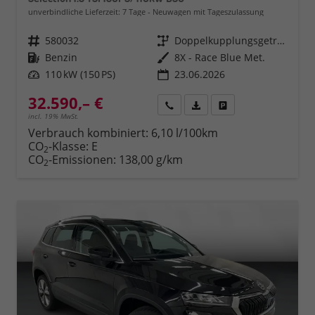
unverbindliche Lieferzeit:
7 Tage
Neuwagen mit Tageszulassung
Fahrzeugnr.
580032
Getriebe
Doppelkupplungsgetriebe (DSG)
Kraftstoff
Benzin
Außenfarbe
8X - Race Blue Met.
Leistung
110 kW (150 PS)
23.06.2026
32.590,– €
Rückruf
PDF-Datei, Fahrzeugexposé 
Fahrzeug parken
incl. 19% MwSt.
Verbrauch kombiniert:
6,10 l/100km
CO
-Klasse:
E
2
CO
-Emissionen:
138,00 g/km
2