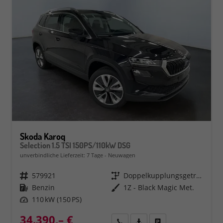
Skoda Karoq
Selection 1.5 TSI 150PS/110kW DSG
unverbindliche Lieferzeit:
7 Tage
Neuwagen
Fahrzeugnr.
579921
Getriebe
Doppelkupplungsgetriebe (DSG)
Kraftstoff
Benzin
Außenfarbe
1Z - Black Magic Met.
Leistung
110 kW (150 PS)
34.390,– €
Rückruf
PDF-Datei, Fahrzeugexposé 
Fahrzeug parken