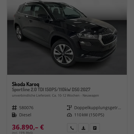
Skoda Karoq
Sportline 2.0 TDI 150PS/110kW DSG 2027
unverbindliche Lieferzeit: Ca. 10-12 Wochen
Neuwagen
Fahrzeugnr.
580076
Getriebe
Doppelkupplungsgetriebe (DSG)
Kraftstoff
Diesel
Leistung
110 kW (150 PS)
36.890,– €
Rückruf
PDF-Datei, Fahrzeugexposé 
Fahrzeug parken
incl. 19% MwSt.