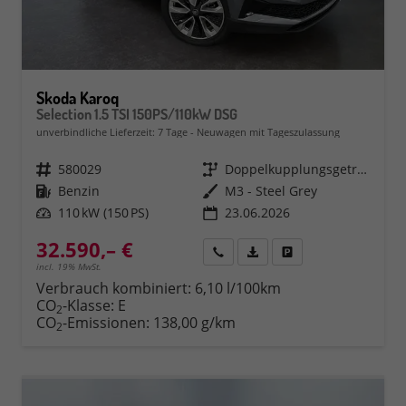
Skoda Karoq
Selection 1.5 TSI 150PS/110kW DSG
unverbindliche Lieferzeit:
7 Tage
Neuwagen mit Tageszulassung
Fahrzeugnr.
580029
Getriebe
Doppelkupplungsgetriebe (DSG)
Kraftstoff
Benzin
Außenfarbe
M3 - Steel Grey
Leistung
110 kW (150 PS)
23.06.2026
32.590,– €
Rückruf
PDF-Datei, Fahrzeugexposé 
Fahrzeug parken
incl. 19% MwSt.
Verbrauch kombiniert:
6,10 l/100km
CO
-Klasse:
E
2
CO
-Emissionen:
138,00 g/km
2