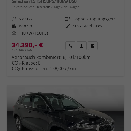
Selection 1.5 TSI 150PS/110kW DSG
unverbindliche Lieferzeit:
7 Tage
Neuwagen
Fahrzeugnr.
579922
Getriebe
Doppelkupplungsgetriebe (DSG)
Kraftstoff
Benzin
Außenfarbe
M3 - Steel Grey
Leistung
110 kW (150 PS)
34.390,– €
Rückruf
PDF-Datei, Fahrzeugexposé 
Fahrzeug parken
incl. 19% MwSt.
Verbrauch kombiniert:
6,10 l/100km
CO
-Klasse:
E
2
CO
-Emissionen:
138,00 g/km
2