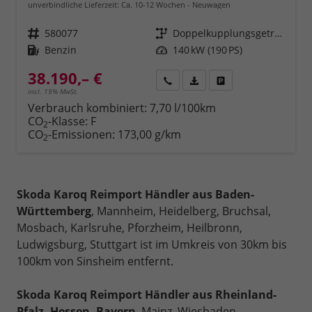
unverbindliche Lieferzeit: Ca. 10-12 Wochen
Neuwagen
Fahrzeugnr.
580077
Getriebe
Doppelkupplungsgetriebe (DSG)
Kraftstoff
Benzin
Leistung
140 kW (190 PS)
38.190,– €
Rückruf
PDF-Datei, Fahrzeugexposé 
Fahrzeug parken
incl. 19% MwSt.
Verbrauch kombiniert:
7,70 l/100km
CO
-Klasse:
F
2
CO
-Emissionen:
173,00 g/km
2
Skoda Karoq Reimport Händler aus Baden-
Württemberg
, Mannheim, Heidelberg, Bruchsal,
Mosbach, Karlsruhe, Pforzheim, Heilbronn,
Ludwigsburg, Stuttgart ist im Umkreis von 30km bis
100km von Sinsheim entfernt.
Skoda Karoq Reimport Händler aus Rheinland-
Pfalz, Hessen, Bayern
, Mainz, Wiesbaden,