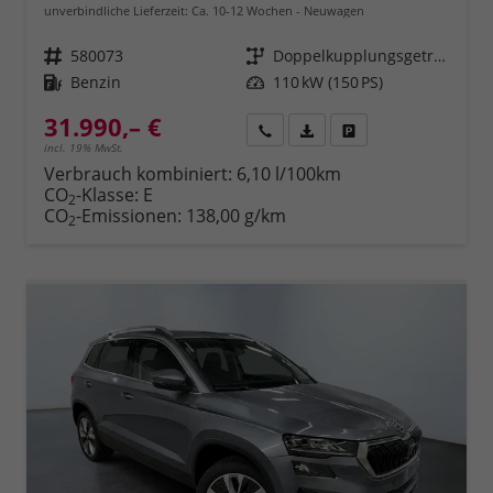
unverbindliche Lieferzeit: Ca. 10-12 Wochen
Neuwagen
Fahrzeugnr.
580073
Getriebe
Doppelkupplungsgetriebe (DSG)
Kraftstoff
Benzin
Leistung
110 kW (150 PS)
31.990,– €
Rückruf
PDF-Datei, Fahrzeugexposé 
Fahrzeug parken
incl. 19% MwSt.
Verbrauch kombiniert:
6,10 l/100km
CO
-Klasse:
E
2
CO
-Emissionen:
138,00 g/km
2