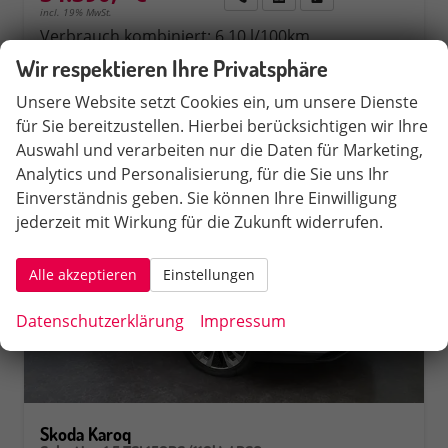
incl. 19% MwSt.
Verbrauch kombiniert:
6,10 l/100km
CO
-Klasse:
E
2
Wir respektieren Ihre Privatsphäre
CO
-Emissionen:
138,00 g/km
2
Unsere Website setzt Cookies ein, um unsere Dienste
für Sie bereitzustellen. Hierbei berücksichtigen wir Ihre
Auswahl und verarbeiten nur die Daten für Marketing,
Analytics und Personalisierung, für die Sie uns Ihr
Einverständnis geben. Sie können Ihre Einwilligung
jederzeit mit Wirkung für die Zukunft widerrufen.
Alle akzeptieren
Einstellungen
Datenschutzerklärung
Impressum
Skoda Karoq