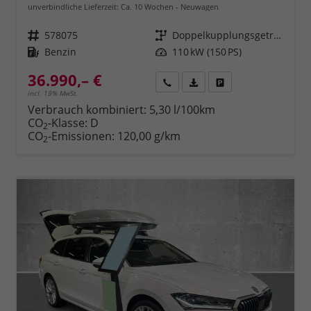
unverbindliche Lieferzeit: Ca. 10 Wochen
Neuwagen
Fahrzeugnr.
578075
Getriebe
Doppelkupplungsgetriebe (DSG)
Kraftstoff
Benzin
Leistung
110 kW (150 PS)
36.990,– €
Rückruf
PDF-Datei, Fahrzeugexposé 
Fahrzeug parken
incl. 19% MwSt.
Verbrauch kombiniert:
5,30 l/100km
CO
-Klasse:
D
2
CO
-Emissionen:
120,00 g/km
2