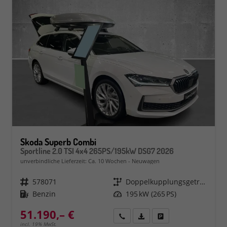
Skoda Superb Combi
Sportline 2.0 TSI 4x4 265PS/195kW DSG7 2026
unverbindliche Lieferzeit: Ca. 10 Wochen
Neuwagen
Fahrzeugnr.
578071
Getriebe
Doppelkupplungsgetriebe (DSG)
Kraftstoff
Benzin
Leistung
195 kW (265 PS)
51.190,– €
Rückruf
PDF-Datei, Fahrzeugexposé 
Fahrzeug parken
incl. 19% MwSt.