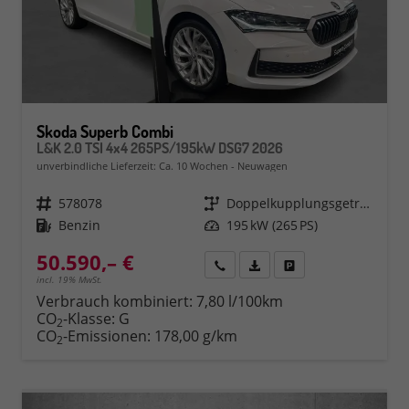
Skoda Superb Combi
L&K 2.0 TSI 4x4 265PS/195kW DSG7 2026
unverbindliche Lieferzeit: Ca. 10 Wochen
Neuwagen
Fahrzeugnr.
578078
Getriebe
Doppelkupplungsgetriebe (DSG)
Kraftstoff
Benzin
Leistung
195 kW (265 PS)
50.590,– €
Rückruf
PDF-Datei, Fahrzeugexposé 
Fahrzeug parken
incl. 19% MwSt.
Verbrauch kombiniert:
7,80 l/100km
CO
-Klasse:
G
2
CO
-Emissionen:
178,00 g/km
2