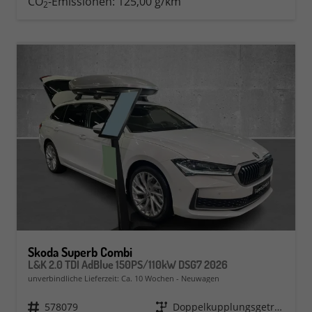
CO
-Emissionen:
125,00 g/km
2
Skoda Superb Combi
L&K 2.0 TDI AdBlue 150PS/110kW DSG7 2026
unverbindliche Lieferzeit: Ca. 10 Wochen
Neuwagen
Fahrzeugnr.
578079
Getriebe
Doppelkupplungsgetriebe (DSG)