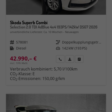
Skoda Superb Combi
Selection 2.0 TDI AdBlue 4x4 193PS/142kW DSG7 2026
unverbindliche Lieferzeit: Ca. 10 Wochen
Neuwagen
Fahrzeugnr.
578081
Getriebe
Doppelkupplungsgetriebe (DSG)
Kraftstoff
Diesel
Leistung
142 kW (193 PS)
42.990,– €
Rückruf
PDF-Datei, Fahrzeugexposé 
Fahrzeug parken
incl. 19% MwSt.
Verbrauch kombiniert:
5,70 l/100km
CO
-Klasse:
E
2
CO
-Emissionen:
150,00 g/km
2