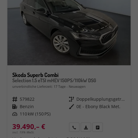
Skoda Superb Combi
Selection 1.5 eTSI mHEV 150PS/110kW DSG
unverbindliche Lieferzeit:
17 Tage
Neuwagen
Fahrzeugnr.
579822
Getriebe
Doppelkupplungsgetriebe (DSG)
Kraftstoff
Benzin
Außenfarbe
0E - Ebony Black Met.
Leistung
110 kW (150 PS)
39.490,– €
Rückruf
PDF-Datei, Fahrzeugexposé 
Fahrzeug parken
incl. 19% MwSt.