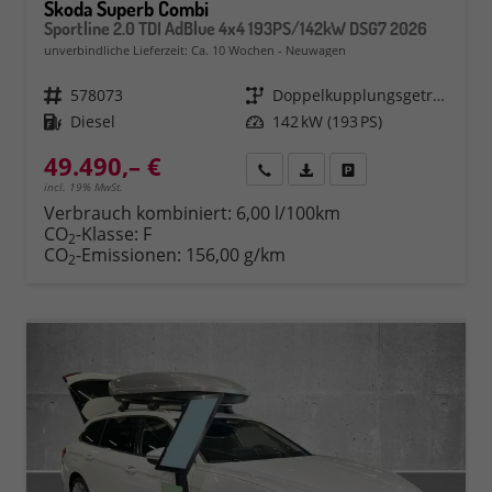
Skoda Superb Combi
Sportline 2.0 TDI AdBlue 4x4 193PS/142kW DSG7 2026
unverbindliche Lieferzeit: Ca. 10 Wochen
Neuwagen
Fahrzeugnr.
578073
Getriebe
Doppelkupplungsgetriebe (DSG)
Kraftstoff
Diesel
Leistung
142 kW (193 PS)
49.490,– €
Rückruf
PDF-Datei, Fahrzeugexposé 
Fahrzeug parken
incl. 19% MwSt.
Verbrauch kombiniert:
6,00 l/100km
CO
-Klasse:
F
2
CO
-Emissionen:
156,00 g/km
2