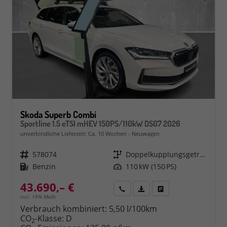
Skoda Superb Combi
Sportline 1.5 eTSI mHEV 150PS/110kW DSG7 2026
unverbindliche Lieferzeit: Ca. 10 Wochen
Neuwagen
Fahrzeugnr.
578074
Getriebe
Doppelkupplungsgetriebe (DSG)
Kraftstoff
Benzin
Leistung
110 kW (150 PS)
43.690,– €
Rückruf
PDF-Datei, Fahrzeugexposé 
Fahrzeug parken
incl. 19% MwSt.
Verbrauch kombiniert:
5,50 l/100km
CO
-Klasse:
D
2