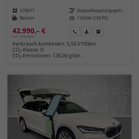
Fahrzeugnr.
578077
Getriebe
Doppelkupplungsgetriebe (DSG)
Kraftstoff
Benzin
Leistung
110 kW (150 PS)
42.990,– €
Rückruf
PDF-Datei, Fahrzeugexposé 
Fahrzeug parken
incl. 19% MwSt.
Verbrauch kombiniert:
5,50 l/100km
CO
-Klasse:
D
2
CO
-Emissionen:
126,00 g/km
2