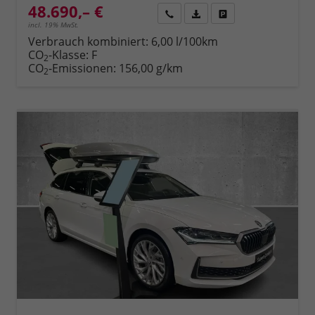
48.690,– €
Rückruf
PDF-Datei, Fahrzeugexposé 
Fahrzeug parken
incl. 19% MwSt.
Verbrauch kombiniert:
6,00 l/100km
CO
-Klasse:
F
2
CO
-Emissionen:
156,00 g/km
2