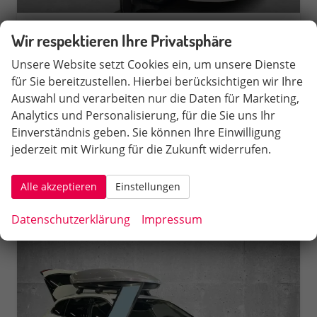
Skoda Superb Combi
Wir respektieren Ihre Privatsphäre
Sportline 2.0 TDI AdBlue 150PS/110kW DSG7 2026
unverbindliche Lieferzeit: Ca. 10 Wochen
Neuwagen
Unsere Website setzt Cookies ein, um unsere Dienste
für Sie bereitzustellen. Hierbei berücksichtigen wir Ihre
Fahrzeugnr.
578072
Getriebe
Doppelkupplungsgetriebe (DSG)
Auswahl und verarbeiten nur die Daten für Marketing,
Kraftstoff
Diesel
Leistung
110 kW (150 PS)
Analytics und Personalisierung, für die Sie uns Ihr
Einverständnis geben. Sie können Ihre Einwilligung
45.190,– €
Rückruf
PDF-Datei, Fahrzeugexposé 
Fahrzeug parken
jederzeit mit Wirkung für die Zukunft widerrufen.
incl. 19% MwSt.
Verbrauch kombiniert:
5,10 l/100km
CO
-Klasse:
D
2
Alle akzeptieren
Einstellungen
CO
-Emissionen:
135,00 g/km
2
Datenschutzerklärung
Impressum