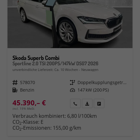
Skoda Superb Combi
Sportline 2.0 TSI 200PS/147kW DSG7 2026
unverbindliche Lieferzeit: Ca. 10 Wochen
Neuwagen
Fahrzeugnr.
578070
Getriebe
Doppelkupplungsgetriebe (DSG)
Kraftstoff
Benzin
Leistung
147 kW (200 PS)
45.390,– €
Rückruf
PDF-Datei, Fahrzeugexposé 
Fahrzeug parken
incl. 19% MwSt.
Verbrauch kombiniert:
6,80 l/100km
CO
-Klasse:
E
2
CO
-Emissionen:
155,00 g/km
2