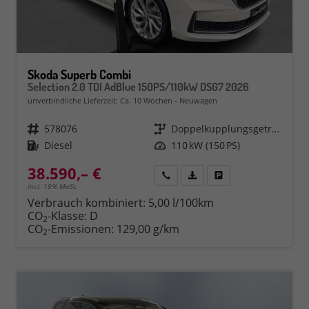
Skoda Superb Combi
Selection 2.0 TDI AdBlue 150PS/110kW DSG7 2026
unverbindliche Lieferzeit: Ca. 10 Wochen
Neuwagen
Fahrzeugnr.
578076
Getriebe
Doppelkupplungsgetriebe (DSG)
Kraftstoff
Diesel
Leistung
110 kW (150 PS)
38.590,– €
Rückruf
PDF-Datei, Fahrzeugexposé 
Fahrzeug parken
incl. 19% MwSt.
Verbrauch kombiniert:
5,00 l/100km
CO
-Klasse:
D
2
CO
-Emissionen:
129,00 g/km
2