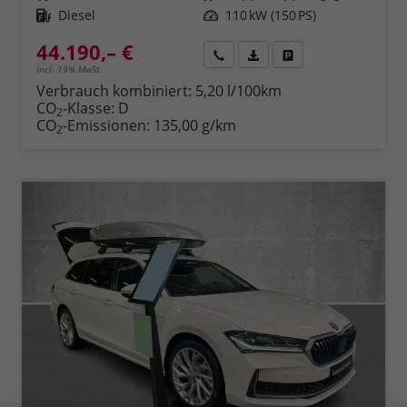
Kraftstoff
Diesel
Leistung
110 kW (150 PS)
44.190,– €
Rückruf
PDF-Datei, Fahrzeugexposé 
Fahrzeug parken
incl. 19% MwSt.
Verbrauch kombiniert:
5,20 l/100km
CO
-Klasse:
D
2
CO
-Emissionen:
135,00 g/km
2