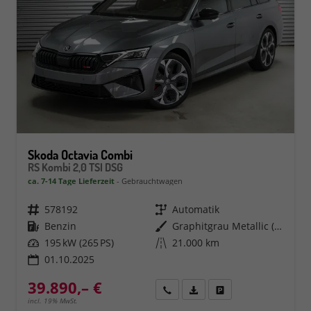
Skoda Octavia Combi
RS Kombi 2,0 TSI DSG
ca. 7-14 Tage Lieferzeit
Gebrauchtwagen
Fahrzeugnr.
578192
Getriebe
Automatik
Kraftstoff
Benzin
Außenfarbe
Graphitgrau Metallic (5X)
Leistung
195 kW (265 PS)
Kilometerstand
21.000 km
01.10.2025
39.890,– €
Rückruf
PDF-Datei, Fahrzeugexposé 
Fahrzeug parken
incl. 19% MwSt.