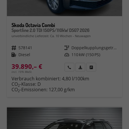
Skoda Octavia Combi
Sportline 2.0 TDI 150PS/110kW DSG7 2026
unverbindliche Lieferzeit: Ca. 10 Wochen
Neuwagen
Fahrzeugnr.
578141
Getriebe
Doppelkupplungsgetriebe (DSG)
Kraftstoff
Diesel
Leistung
110 kW (150 PS)
39.890,– €
Rückruf
PDF-Datei, Fahrzeugexposé 
Fahrzeug parken
incl. 19% MwSt.
Verbrauch kombiniert:
4,80 l/100km
CO
-Klasse:
D
2
CO
-Emissionen:
127,00 g/km
2