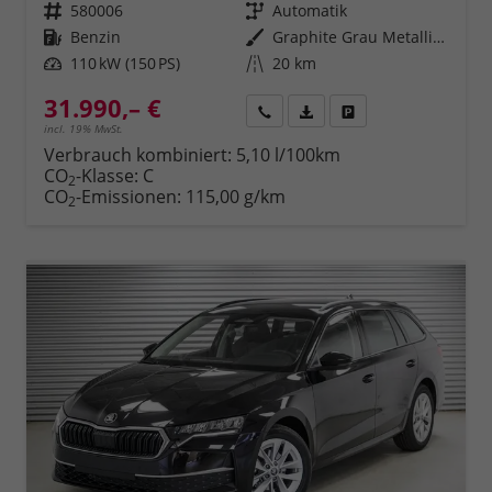
Fahrzeugnr.
580006
Getriebe
Automatik
Kraftstoff
Benzin
Außenfarbe
Graphite Grau Metallic (5X)
Leistung
110 kW (150 PS)
Kilometerstand
20 km
31.990,– €
Rückruf
PDF-Datei, Fahrzeugexposé 
Fahrzeug parken
incl. 19% MwSt.
Verbrauch kombiniert:
5,10 l/100km
CO
-Klasse:
C
2
CO
-Emissionen:
115,00 g/km
2