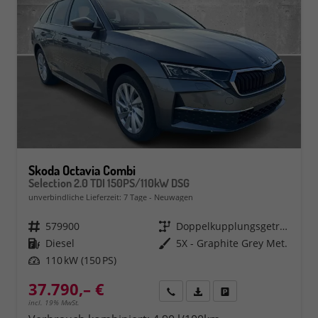
Skoda Octavia Combi
Selection 2.0 TDI 150PS/110kW DSG
unverbindliche Lieferzeit:
7 Tage
Neuwagen
Fahrzeugnr.
579900
Getriebe
Doppelkupplungsgetriebe (DSG)
Kraftstoff
Diesel
Außenfarbe
5X - Graphite Grey Met.
Leistung
110 kW (150 PS)
37.790,– €
Rückruf
PDF-Datei, Fahrzeugexposé 
Fahrzeug parken
incl. 19% MwSt.