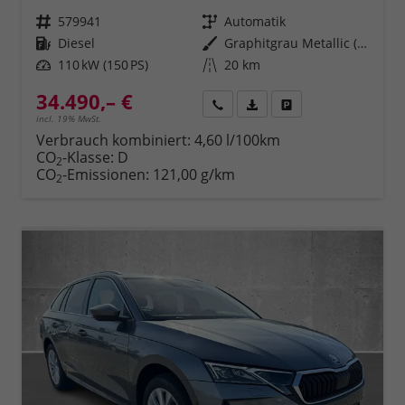
Fahrzeugnr.
579941
Getriebe
Automatik
Kraftstoff
Diesel
Außenfarbe
Graphitgrau Metallic (5X)
Leistung
110 kW (150 PS)
Kilometerstand
20 km
34.490,– €
Rückruf
PDF-Datei, Fahrzeugexposé 
Fahrzeug parken
incl. 19% MwSt.
Verbrauch kombiniert:
4,60 l/100km
CO
-Klasse:
D
2
CO
-Emissionen:
121,00 g/km
2