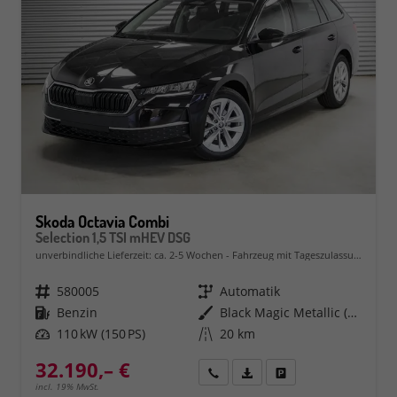
Skoda Octavia Combi
Selection 1,5 TSI mHEV DSG
unverbindliche Lieferzeit: ca. 2-5 Wochen
Fahrzeug mit Tageszulassung
Fahrzeugnr.
580005
Getriebe
Automatik
Kraftstoff
Benzin
Außenfarbe
Black Magic Metallic (1Z)
Leistung
110 kW (150 PS)
Kilometerstand
20 km
32.190,– €
Rückruf
PDF-Datei, Fahrzeugexposé 
Fahrzeug parken
incl. 19% MwSt.