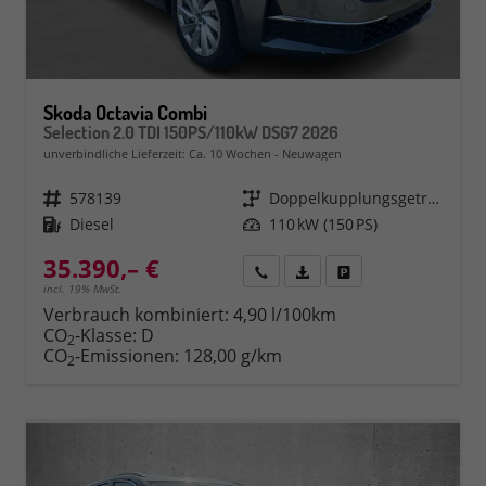
Skoda Octavia Combi
Selection 2.0 TDI 150PS/110kW DSG7 2026
unverbindliche Lieferzeit: Ca. 10 Wochen
Neuwagen
Fahrzeugnr.
578139
Getriebe
Doppelkupplungsgetriebe (DSG)
Kraftstoff
Diesel
Leistung
110 kW (150 PS)
35.390,– €
Rückruf
PDF-Datei, Fahrzeugexposé 
Fahrzeug parken
incl. 19% MwSt.
Verbrauch kombiniert:
4,90 l/100km
CO
-Klasse:
D
2
CO
-Emissionen:
128,00 g/km
2