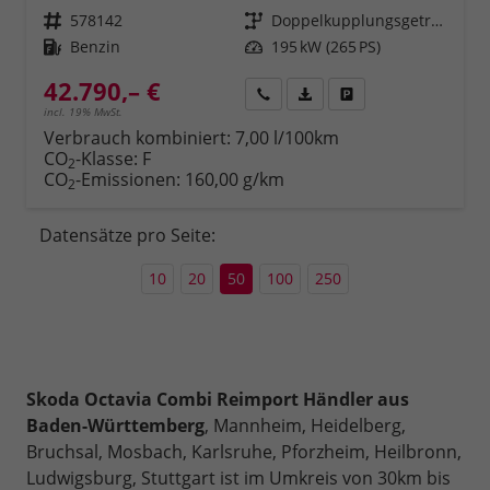
Fahrzeugnr.
578142
Getriebe
Doppelkupplungsgetriebe (DSG)
Kraftstoff
Benzin
Leistung
195 kW (265 PS)
42.790,– €
Rückruf
PDF-Datei, Fahrzeugexposé 
Fahrzeug parken
incl. 19% MwSt.
Verbrauch kombiniert:
7,00 l/100km
CO
-Klasse:
F
2
CO
-Emissionen:
160,00 g/km
2
Datensätze pro Seite:
10
20
50
100
250
Skoda Octavia Combi Reimport Händler aus
Baden-Württemberg
, Mannheim, Heidelberg,
Bruchsal, Mosbach, Karlsruhe, Pforzheim, Heilbronn,
Ludwigsburg, Stuttgart ist im Umkreis von 30km bis