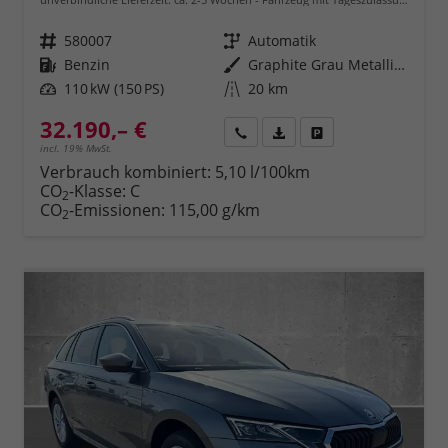
Fahrzeugnr.
580007
Getriebe
Automatik
Kraftstoff
Benzin
Außenfarbe
Graphite Grau Metallic (5X)
Leistung
110 kW (150 PS)
Kilometerstand
20 km
32.190,– €
Rückruf
PDF-Datei, Fahrzeugexposé 
Fahrzeug parken
incl. 19% MwSt.
Verbrauch kombiniert:
5,10 l/100km
CO
-Klasse:
C
2
CO
-Emissionen:
115,00 g/km
2