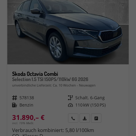
Skoda Octavia Combi
Selection 1.5 TSI 150PS/110kW 6G 2026
unverbindliche Lieferzeit: Ca. 10 Wochen
Neuwagen
Fahrzeugnr.
578138
Getriebe
Schalt. 6-Gang
Kraftstoff
Benzin
Leistung
110 kW (150 PS)
31.890,– €
Rückruf
PDF-Datei, Fahrzeugexposé 
Fahrzeug parken
incl. 19% MwSt.
Verbrauch kombiniert:
5,80 l/100km