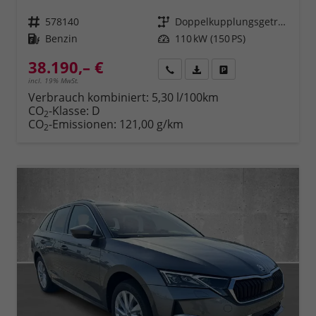
Fahrzeugnr.
578140
Getriebe
Doppelkupplungsgetriebe (DSG)
Kraftstoff
Benzin
Leistung
110 kW (150 PS)
38.190,– €
Rückruf
PDF-Datei, Fahrzeugexposé 
Fahrzeug parken
incl. 19% MwSt.
Verbrauch kombiniert:
5,30 l/100km
CO
-Klasse:
D
2
CO
-Emissionen:
121,00 g/km
2