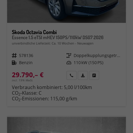
Skoda Octavia Combi
Essence 1.5 eTSI mHEV 150PS/110kW DSG7 2026
unverbindliche Lieferzeit: Ca. 10 Wochen
Neuwagen
Fahrzeugnr.
578136
Getriebe
Doppelkupplungsgetriebe (DSG)
Kraftstoff
Benzin
Leistung
110 kW (150 PS)
29.790,– €
Rückruf
PDF-Datei, Fahrzeugexposé 
Fahrzeug parken
incl. 19% MwSt.
Verbrauch kombiniert:
5,00 l/100km
CO
-Klasse:
C
2
CO
-Emissionen:
115,00 g/km
2