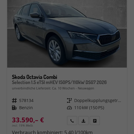
Skoda Octavia Combi
Selection 1.5 eTSI mHEV 150PS/110kW DSG7 2026
unverbindliche Lieferzeit: Ca. 10 Wochen
Neuwagen
Fahrzeugnr.
578134
Getriebe
Doppelkupplungsgetriebe (DSG)
Kraftstoff
Benzin
Leistung
110 kW (150 PS)
33.590,– €
Rückruf
PDF-Datei, Fahrzeugexposé 
Fahrzeug parken
incl. 19% MwSt.
Verbrauch kombiniert:
5,40 l/100km