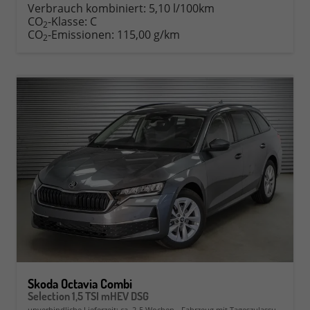
Verbrauch kombiniert:
5,10 l/100km
CO
-Klasse:
C
2
CO
-Emissionen:
115,00 g/km
2
Skoda Octavia Combi
Selection 1,5 TSI mHEV DSG
unverbindliche Lieferzeit: ca. 2-5 Wochen
Fahrzeug mit Tageszulassung