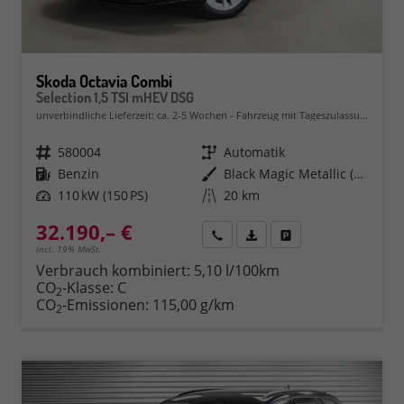
Skoda Octavia Combi
Selection 1,5 TSI mHEV DSG
unverbindliche Lieferzeit: ca. 2-5 Wochen
Fahrzeug mit Tageszulassung
Fahrzeugnr.
580004
Getriebe
Automatik
Kraftstoff
Benzin
Außenfarbe
Black Magic Metallic (1Z)
Leistung
110 kW (150 PS)
Kilometerstand
20 km
32.190,– €
Rückruf
PDF-Datei, Fahrzeugexposé 
Fahrzeug parken
incl. 19% MwSt.
Verbrauch kombiniert:
5,10 l/100km
CO
-Klasse:
C
2
CO
-Emissionen:
115,00 g/km
2