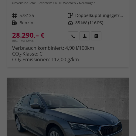
unverbindliche Lieferzeit: Ca. 10 Wochen
Neuwagen
Fahrzeugnr.
578135
Getriebe
Doppelkupplungsgetriebe (DSG)
Kraftstoff
Benzin
Leistung
85 kW (116 PS)
28.290,– €
Rückruf
PDF-Datei, Fahrzeugexposé 
Fahrzeug parken
incl. 19% MwSt.
Verbrauch kombiniert:
4,90 l/100km
CO
-Klasse:
C
2
CO
-Emissionen:
112,00 g/km
2