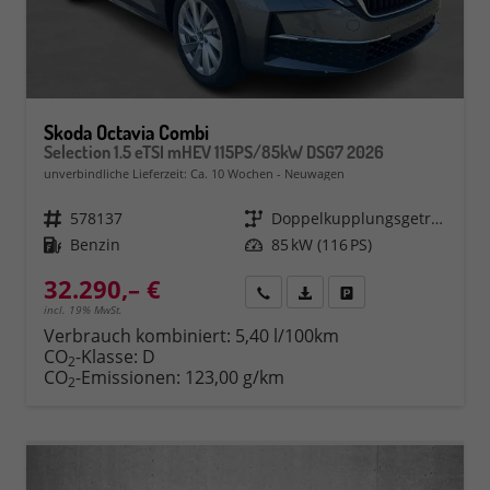
Skoda Octavia Combi
Selection 1.5 eTSI mHEV 115PS/85kW DSG7 2026
unverbindliche Lieferzeit: Ca. 10 Wochen
Neuwagen
Fahrzeugnr.
578137
Getriebe
Doppelkupplungsgetriebe (DSG)
Kraftstoff
Benzin
Leistung
85 kW (116 PS)
32.290,– €
Rückruf
PDF-Datei, Fahrzeugexposé 
Fahrzeug parken
incl. 19% MwSt.
Verbrauch kombiniert:
5,40 l/100km
CO
-Klasse:
D
2
CO
-Emissionen:
123,00 g/km
2