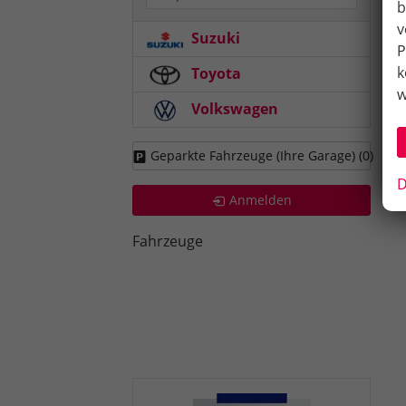
b
v
Suzuki
P
k
Toyota
w
Volkswagen
Geparkte Fahrzeuge (Ihre Garage) (
0
)
D
Anmelden
Fahrzeuge