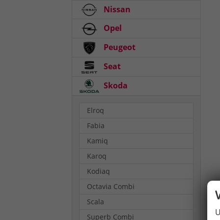
Nissan
Opel
Peugeot
Seat
Skoda
Elroq
Fabia
Kamiq
Karoq
Kodiaq
Octavia Combi
Scala
U
Superb Combi