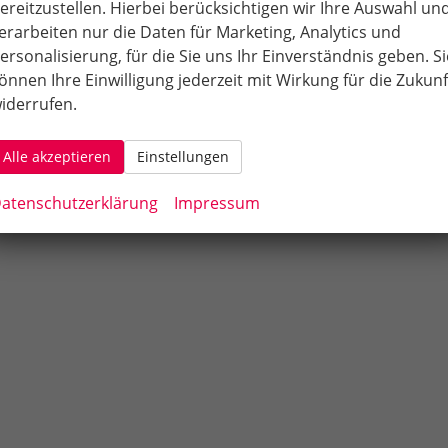
ereitzustellen. Hierbei berücksichtigen wir Ihre Auswahl un
Sie können bequem über DB Bahn (Hauptbahnhof Sinshe
erarbeiten nur die Daten für Marketing, Analytics und
Sinsheim 33a anreisen.
ersonalisierung, für die Sie uns Ihr Einverständnis geben. Si
önnen Ihre Einwilligung jederzeit mit Wirkung für die Zukunf
iderrufen.
Alle akzeptieren
Einstellungen
atenschutzerklärung
Impressum