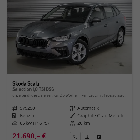
Skoda Scala
Selection 1,0 TSI DSG
unverbindliche Lieferzeit: ca. 2-5 Wochen
Fahrzeug mit Tageszulassung
Fahrzeugnr.
579250
Getriebe
Automatik
Kraftstoff
Benzin
Außenfarbe
Graphite Grau Metallic (5X)
Leistung
85 kW (116 PS)
Kilometerstand
20 km
21.690,– €
Rückruf
PDF-Datei, Fahrzeugexposé 
Fahrzeug parken