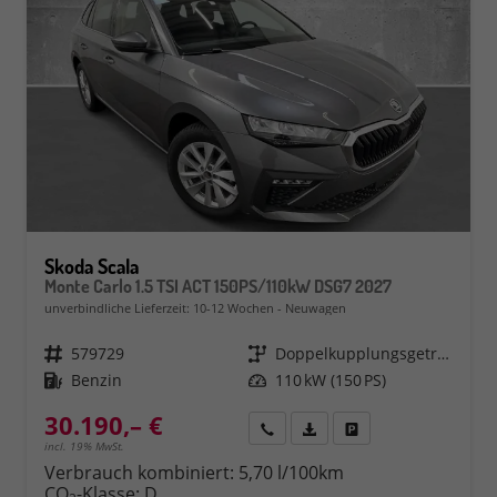
Skoda Scala
Monte Carlo 1.5 TSI ACT 150PS/110kW DSG7 2027
unverbindliche Lieferzeit: 10-12 Wochen
Neuwagen
Fahrzeugnr.
579729
Getriebe
Doppelkupplungsgetriebe (DSG)
Kraftstoff
Benzin
Leistung
110 kW (150 PS)
30.190,– €
Rückruf
PDF-Datei, Fahrzeugexposé 
Fahrzeug parken
incl. 19% MwSt.
Verbrauch kombiniert:
5,70 l/100km
CO
-Klasse:
D