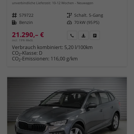
unverbindliche Lieferzeit: 10-12 Wochen
Neuwagen
Fahrzeugnr.
579722
Getriebe
Schalt. 5-Gang
Kraftstoff
Benzin
Leistung
70 kW (95 PS)
21.290,– €
Rückruf
PDF-Datei, Fahrzeugexposé 
Fahrzeug parken
incl. 19% MwSt.
Verbrauch kombiniert:
5,20 l/100km
CO
-Klasse:
D
2
CO
-Emissionen:
116,00 g/km
2