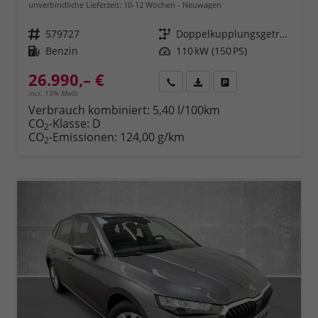
unverbindliche Lieferzeit: 10-12 Wochen
Neuwagen
Fahrzeugnr.
579727
Getriebe
Doppelkupplungsgetriebe (DSG)
Kraftstoff
Benzin
Leistung
110 kW (150 PS)
26.990,– €
Rückruf
PDF-Datei, Fahrzeugexposé 
Fahrzeug parken
incl. 19% MwSt.
Verbrauch kombiniert:
5,40 l/100km
CO
-Klasse:
D
2
CO
-Emissionen:
124,00 g/km
2