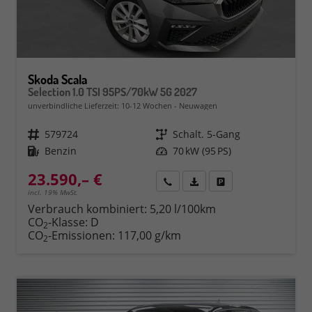
Skoda Scala
Selection 1.0 TSI 95PS/70kW 5G 2027
unverbindliche Lieferzeit: 10-12 Wochen
Neuwagen
Fahrzeugnr.
579724
Getriebe
Schalt. 5-Gang
Kraftstoff
Benzin
Leistung
70 kW (95 PS)
23.590,– €
Rückruf
PDF-Datei, Fahrzeugexposé 
Fahrzeug parken
incl. 19% MwSt.
Verbrauch kombiniert:
5,20 l/100km
CO
-Klasse:
D
2
CO
-Emissionen:
117,00 g/km
2