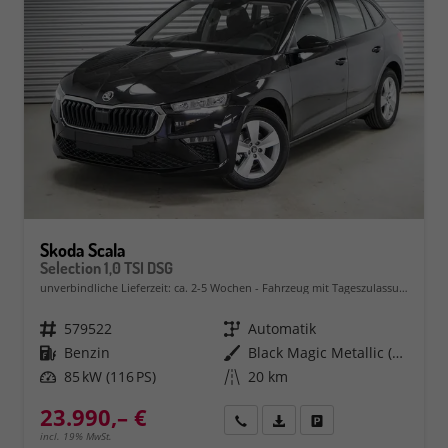
Skoda Scala
Selection 1,0 TSI DSG
unverbindliche Lieferzeit: ca. 2-5 Wochen
Fahrzeug mit Tageszulassung
Fahrzeugnr.
579522
Getriebe
Automatik
Kraftstoff
Benzin
Außenfarbe
Black Magic Metallic (1Z)
Leistung
85 kW (116 PS)
Kilometerstand
20 km
23.990,– €
Rückruf
PDF-Datei, Fahrzeugexposé 
Fahrzeug parken
incl. 19% MwSt.