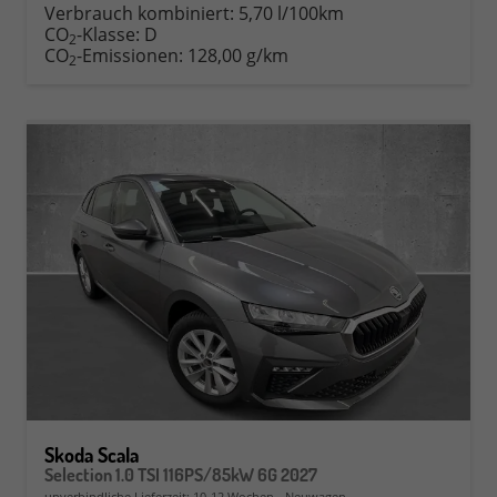
Verbrauch kombiniert:
5,70 l/100km
CO
-Klasse:
D
2
CO
-Emissionen:
128,00 g/km
2
Skoda Scala
Selection 1.0 TSI 116PS/85kW 6G 2027
unverbindliche Lieferzeit: 10-12 Wochen
Neuwagen