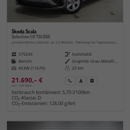
Skoda Scala
Selection 1,0 TSI DSG
unverbindliche Lieferzeit: ca. 2-5 Wochen
Fahrzeug mit Tageszulassung
Fahrzeugnr.
579249
Getriebe
Automatik
Kraftstoff
Benzin
Außenfarbe
Graphite Grau Metallic (5X)
Leistung
85 kW (116 PS)
Kilometerstand
20 km
21.690,– €
Rückruf
PDF-Datei, Fahrzeugexposé 
Fahrzeug parken
incl. 19% MwSt.
Verbrauch kombiniert:
5,70 l/100km
CO
-Klasse:
D
2
CO
-Emissionen:
128,00 g/km
2