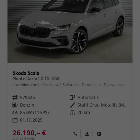
Skoda Scala
Monte Carlo 1,0 TSI DSG
unverbindliche Lieferzeit: ca. 2-5 Wochen
Fahrzeug mit Tageszulassung
Fahrzeugnr.
579445
Getriebe
Automatik
Kraftstoff
Benzin
Außenfarbe
Stahl Grau Metallic (M3)
Leistung
85 kW (116 PS)
Kilometerstand
20 km
01.10.2025
26.190,– €
Rückruf
PDF-Datei, Fahrzeugexposé 
Fahrzeug parken
incl. 19% MwSt.