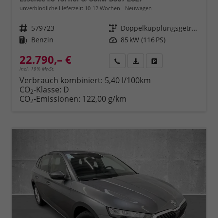
unverbindliche Lieferzeit: 10-12 Wochen
Neuwagen
Fahrzeugnr.
579723
Getriebe
Doppelkupplungsgetriebe (DSG)
Kraftstoff
Benzin
Leistung
85 kW (116 PS)
22.790,– €
Rückruf
PDF-Datei, Fahrzeugexposé 
Fahrzeug parken
incl. 19% MwSt.
Verbrauch kombiniert:
5,40 l/100km
CO
-Klasse:
D
2
CO
-Emissionen:
122,00 g/km
2