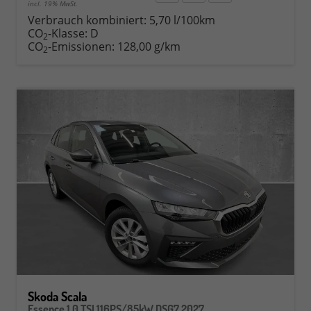
incl. 19% MwSt.
Verbrauch kombiniert:
5,70 l/100km
CO
-Klasse:
D
2
CO
-Emissionen:
128,00 g/km
2
Skoda Scala
Essence 1.0 TSI 116PS/85kW DSG7 2027