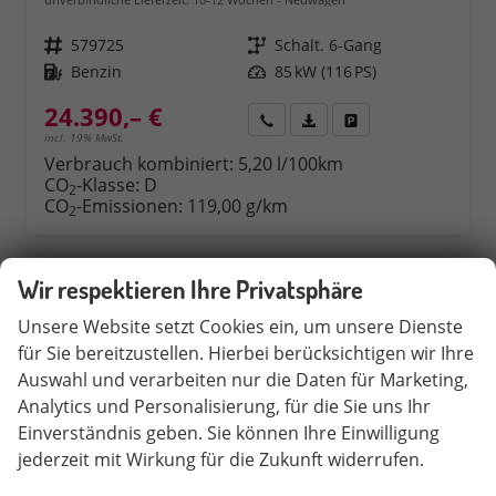
Fahrzeugnr.
579725
Getriebe
Schalt. 6-Gang
Kraftstoff
Benzin
Leistung
85 kW (116 PS)
24.390,– €
Rückruf
PDF-Datei, Fahrzeugexposé 
Fahrzeug parken
incl. 19% MwSt.
Verbrauch kombiniert:
5,20 l/100km
CO
-Klasse:
D
2
CO
-Emissionen:
119,00 g/km
2
Wir respektieren Ihre Privatsphäre
Unsere Website setzt Cookies ein, um unsere Dienste
für Sie bereitzustellen. Hierbei berücksichtigen wir Ihre
Auswahl und verarbeiten nur die Daten für Marketing,
Analytics und Personalisierung, für die Sie uns Ihr
Einverständnis geben. Sie können Ihre Einwilligung
jederzeit mit Wirkung für die Zukunft widerrufen.