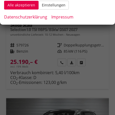
Alle akzeptieren
Einstellungen
Datenschutzerklärung
Impressum
Skoda Scala
Selection 1.0 TSI 116PS/85kW DSG7 2027
unverbindliche Lieferzeit: 10-12 Wochen
Neuwagen
Fahrzeugnr.
579726
Getriebe
Doppelkupplungsgetriebe (DSG)
Kraftstoff
Benzin
Leistung
85 kW (116 PS)
25.190,– €
Rückruf
PDF-Datei, Fahrzeugexposé 
Fahrzeug parken
incl. 19% MwSt.
Verbrauch kombiniert:
5,40 l/100km
CO
-Klasse:
D
2
CO
-Emissionen:
123,00 g/km
2