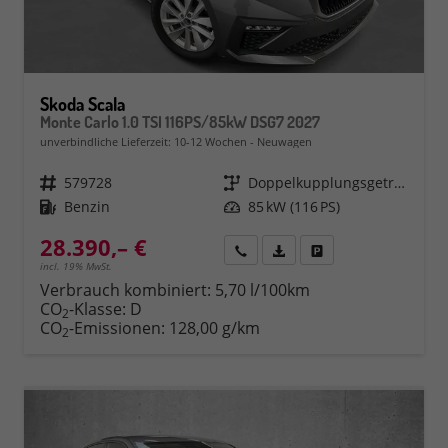
Skoda Scala
Monte Carlo 1.0 TSI 116PS/85kW DSG7 2027
unverbindliche Lieferzeit: 10-12 Wochen
Neuwagen
Fahrzeugnr.
579728
Getriebe
Doppelkupplungsgetriebe (DSG)
Kraftstoff
Benzin
Leistung
85 kW (116 PS)
28.390,– €
Rückruf
PDF-Datei, Fahrzeugexposé 
Fahrzeug parken
incl. 19% MwSt.
Verbrauch kombiniert:
5,70 l/100km
CO
-Klasse:
D
2
CO
-Emissionen:
128,00 g/km
2