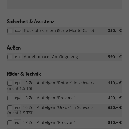
Sicherheit & Assistenz
Rückfahrkamera (Serie Monte Carlo)
350,– €
KA2
Außen
Abnehmbarer Anhängerzug
590,– €
PTY
Räder & Technik
15 Zoll Alufelgen "Rotare" in schwarz
110,– €
PJ3
(nicht 1.5 TSI)
16 Zoll Alufelgen "Proxima"
420,– €
PJ4
16 Zoll Alufelgen "Ursus" in Schwarz
630,– €
PJ0
(nicht 1.5 TSI)
17 Zoll Alufelgen "Procyon"
810,– €
PJ7