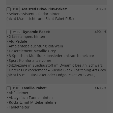
Assisted Drive-Plus-Paket:
310,– €
PUF
• Seitenassistent – Radar hinten
(nicht i.V.m. Licht- und Sicht-Paket PUN)
Dynamic-Paket:
490,– €
WDG
• 2 Leselampen, hinten
• Alu-Pedale
• Ambientebeleuchtung Rot/Weiß
• Dekorelement Metallic Grey
• 3-Speichen-Multifunktionslederlenkrad, beheizbar
• Sport-Komfortsitze vorne
• Sitzbezüge in Suedia/Stoff im Dynamic Design, Schwarz
• Unteres Dekorelement – Suedia Black + Stitching Art Grey
(nicht i.V.m. Suite-Paket oder Lodge-Paket WDF/WDE)
Familie-Paket:
140,– €
PUR
• Abfalleimer
• Ablagefach Tunnel hinten
• Rücksitz mit Mittelarmlehne
• Tablethalter