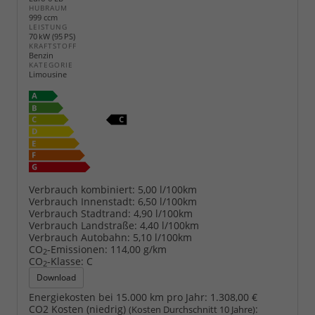
HUBRAUM
999 ccm
LEISTUNG
70 kW (95 PS)
KRAFTSTOFF
Benzin
KATEGORIE
Limousine
Verbrauch kombiniert:
5,00 l/100km
Verbrauch Innenstadt:
6,50 l/100km
Verbrauch Stadtrand:
4,90 l/100km
Verbrauch Landstraße:
4,40 l/100km
Verbrauch Autobahn:
5,10 l/100km
CO
-Emissionen:
114,00 g/km
2
CO
-Klasse:
C
2
Download
Energiekosten bei 15.000 km pro Jahr:
1.308,00 €
CO2 Kosten (niedrig)
:
(Kosten Durchschnitt 10 Jahre)