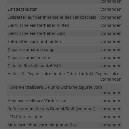
vorhanden
Einstiegsleisten
vorhanden
Eiskratzer auf der Innenseite des Tankdeckels
vorhanden
Elektrische Fensterheber hinten
vorhanden
Elektrische Fensterheber vorn
vorhanden
Fußmatten vorn und hinten
vorhanden
Gepäckraumabdeckung
vorhanden
Gepäckraumelemente
vorhanden
Geteilte Rücksitzbank 60/40
vorhanden
Halter für Regenschirm in der Fahrertür inkl. Regenschirm
vorhanden
Höhenverstellbare 3-Punkt-Sicherheitsgurte vorn
vorhanden
Höhenverstellbare Vordersitze
vorhanden
Kofferraummatte aus Gummi/Stoff (wendbar)
vorhanden
LED-Rückleuchten
vorhanden
Mittelarmlehne vorn mit Jumbo-Box
vorhanden