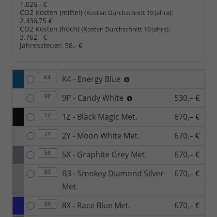
1.026,- €
CO2 Kosten (mittel)
:
(Kosten Durchschnitt 10 Jahre)
2.436,75 €
CO2 Kosten (hoch)
:
(Kosten Durchschnitt 10 Jahre)
3.762,- €
Jahressteuer:
58,- €
K4 - Energy Blue
K4
9P - Candy White
530,– €
9P
1Z - Black Magic Met.
670,– €
1Z
2Y - Moon White Met.
670,– €
2Y
5X - Graphite Grey Met.
670,– €
5X
B3 - Smokey Diamond Silver
670,– €
B3
Met.
8X - Race Blue Met.
670,– €
8X