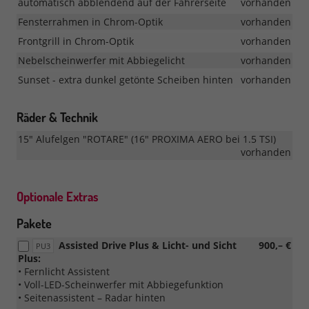
automatisch abblendend auf der Fahrerseite
vorhanden
Fensterrahmen in Chrom-Optik
vorhanden
Frontgrill in Chrom-Optik
vorhanden
Nebelscheinwerfer mit Abbiegelicht
vorhanden
Sunset - extra dunkel getönte Scheiben hinten
vorhanden
Räder & Technik
15" Alufelgen "ROTARE" (16" PROXIMA AERO bei 1.5 TSI)
vorhanden
Optionale Extras
Pakete
Assisted Drive Plus & Licht- und Sicht
900,– €
PU3
Plus:
• Fernlicht Assistent
• Voll-LED-Scheinwerfer mit Abbiegefunktion
• Seitenassistent – Radar hinten