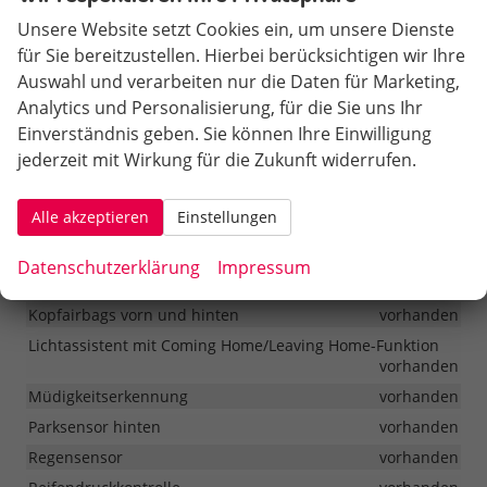
Unsere Website setzt Cookies ein, um unsere Dienste
eCall
vorhanden
für Sie bereitzustellen. Hierbei berücksichtigen wir Ihre
Frontairbags auf Fahrer- und Beifahrerseite
vorhanden
Auswahl und verarbeiten nur die Daten für Marketing,
Frontassistent mit Fußgängerschutz
vorhanden
Analytics und Personalisierung, für die Sie uns Ihr
Gurtwarnung für die Rücksitze
vorhanden
Einverständnis geben. Sie können Ihre Einwilligung
Gurtwarnung für Fahrer- und Beifahrersitz
vorhanden
jederzeit mit Wirkung für die Zukunft widerrufen.
ISOFIX und Top-Tether auf dem Beifahrersitz vorn
vorhanden
Alle akzeptieren
Einstellungen
ISOFIX und Top-Tether auf den äußeren Rücksitzen
vorhanden
Datenschutzerklärung
Impressum
Knieairbag auf der Fahrerseite
vorhanden
Kopfairbags vorn und hinten
vorhanden
Lichtassistent mit Coming Home/Leaving Home-Funktion
vorhanden
Müdigkeitserkennung
vorhanden
Parksensor hinten
vorhanden
Regensensor
vorhanden