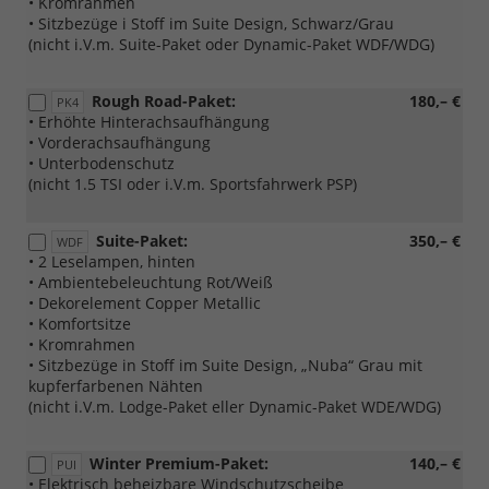
• Kromrahmen
• Sitzbezüge i Stoff im Suite Design, Schwarz/Grau
(nicht i.V.m. Suite-Paket oder Dynamic-Paket WDF/WDG)
Rough Road-Paket:
180,– €
PK4
• Erhöhte Hinterachsaufhängung
• Vorderachsaufhängung
• Unterbodenschutz
(nicht 1.5 TSI oder i.V.m. Sportsfahrwerk PSP)
Suite-Paket:
350,– €
WDF
• 2 Leselampen, hinten
• Ambientebeleuchtung Rot/Weiß
• Dekorelement Copper Metallic
• Komfortsitze
• Kromrahmen
• Sitzbezüge in Stoff im Suite Design, „Nuba“ Grau mit
kupferfarbenen Nähten
(nicht i.V.m. Lodge-Paket eller Dynamic-Paket WDE/WDG)
Winter Premium-Paket:
140,– €
PUI
• Elektrisch beheizbare Windschutzscheibe