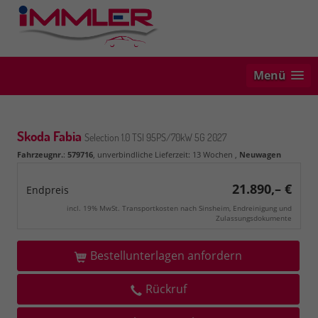
Menü
Skoda Fabia
Selection 1.0 TSI 95PS/70kW 5G 2027
Fahrzeugnr.
:
579716
, unverbindliche Lieferzeit:
13 Wochen
,
Neuwagen
21.890,– €
Endpreis
incl. 19% MwSt. Transportkosten nach Sinsheim, Endreinigung und
Zulassungsdokumente
Bestellunterlagen anfordern
Rückruf