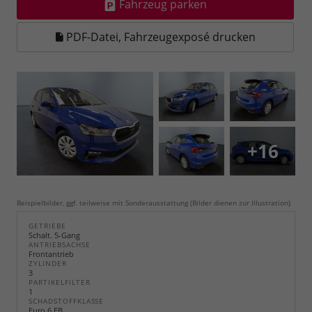
Fahrzeug parken
PDF-Datei, Fahrzeugexposé drucken
+16
Beispielbilder, ggf. teilweise mit Sonderausstattung (Bilder dienen zur Illustration)
GETRIEBE
Schalt. 5-Gang
ANTRIEBSACHSE
Frontantrieb
ZYLINDER
3
PARTIKELFILTER
1
SCHADSTOFFKLASSE
Euro 6 EB