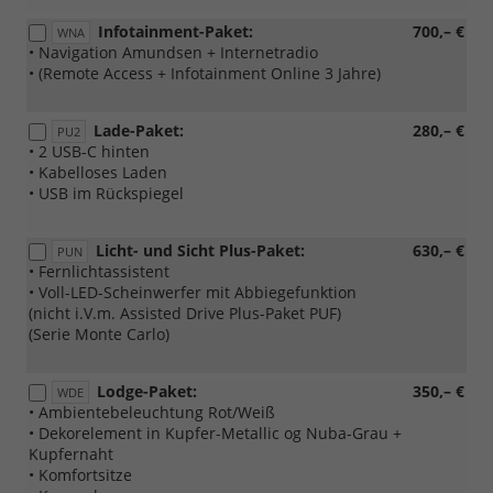
Infotainment-Paket:
700,– €
WNA
• Navigation Amundsen + Internetradio
• (Remote Access + Infotainment Online 3 Jahre)
Lade-Paket:
280,– €
PU2
• 2 USB-C hinten
• Kabelloses Laden
• USB im Rückspiegel
Licht- und Sicht Plus-Paket:
630,– €
PUN
• Fernlichtassistent
• Voll-LED-Scheinwerfer mit Abbiegefunktion
(nicht i.V.m. Assisted Drive Plus-Paket PUF)
(Serie Monte Carlo)
Lodge-Paket:
350,– €
WDE
• Ambientebeleuchtung Rot/Weiß
• Dekorelement in Kupfer-Metallic og Nuba-Grau +
Kupfernaht
• Komfortsitze