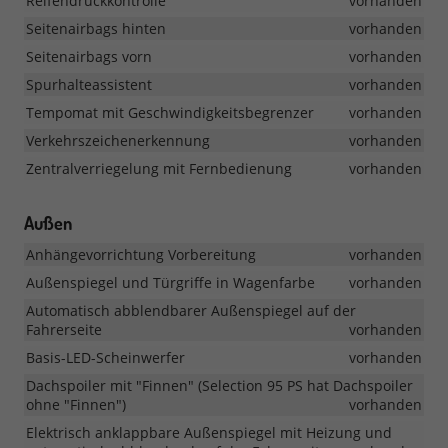
Reifendruckkontrolle
vorhanden
Seitenairbags hinten
vorhanden
Seitenairbags vorn
vorhanden
Spurhalteassistent
vorhanden
Tempomat mit Geschwindigkeitsbegrenzer
vorhanden
Verkehrszeichenerkennung
vorhanden
Zentralverriegelung mit Fernbedienung
vorhanden
Außen
Anhängevorrichtung Vorbereitung
vorhanden
Außenspiegel und Türgriffe in Wagenfarbe
vorhanden
Automatisch abblendbarer Außenspiegel auf der
Fahrerseite
vorhanden
Basis-LED-Scheinwerfer
vorhanden
Dachspoiler mit "Finnen" (Selection 95 PS hat Dachspoiler
ohne "Finnen")
vorhanden
Elektrisch anklappbare Außenspiegel mit Heizung und