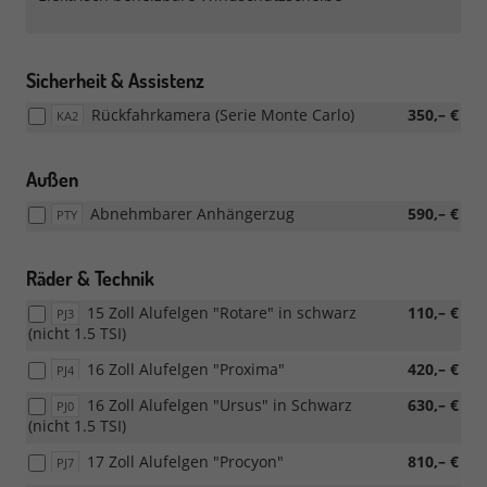
Sicherheit & Assistenz
Rückfahrkamera (Serie Monte Carlo)
350,– €
KA2
Außen
Abnehmbarer Anhängerzug
590,– €
PTY
Räder & Technik
15 Zoll Alufelgen "Rotare" in schwarz
110,– €
PJ3
(nicht 1.5 TSI)
16 Zoll Alufelgen "Proxima"
420,– €
PJ4
16 Zoll Alufelgen "Ursus" in Schwarz
630,– €
PJ0
(nicht 1.5 TSI)
17 Zoll Alufelgen "Procyon"
810,– €
PJ7