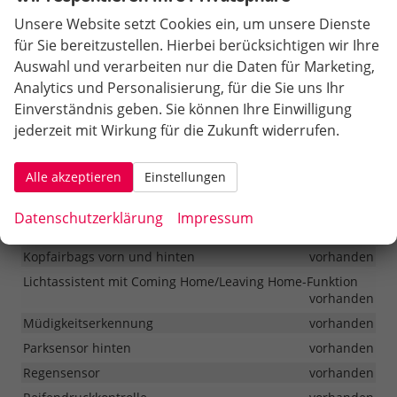
Unsere Website setzt Cookies ein, um unsere Dienste
eCall
vorhanden
für Sie bereitzustellen. Hierbei berücksichtigen wir Ihre
Frontairbags auf Fahrer- und Beifahrerseite
vorhanden
Auswahl und verarbeiten nur die Daten für Marketing,
Frontassistent mit Fußgängerschutz
vorhanden
Analytics und Personalisierung, für die Sie uns Ihr
Gurtwarnung für die Rücksitze
vorhanden
Einverständnis geben. Sie können Ihre Einwilligung
Gurtwarnung für Fahrer- und Beifahrersitz
vorhanden
jederzeit mit Wirkung für die Zukunft widerrufen.
ISOFIX und Top-Tether auf dem Beifahrersitz vorn
vorhanden
Alle akzeptieren
Einstellungen
ISOFIX und Top-Tether auf den äußeren Rücksitzen
vorhanden
Datenschutzerklärung
Impressum
Knieairbag auf der Fahrerseite
vorhanden
Kopfairbags vorn und hinten
vorhanden
Lichtassistent mit Coming Home/Leaving Home-Funktion
vorhanden
Müdigkeitserkennung
vorhanden
Parksensor hinten
vorhanden
Regensensor
vorhanden