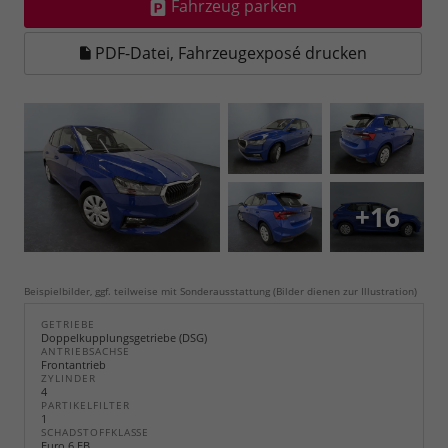
Fahrzeug parken
PDF-Datei, Fahrzeugexposé drucken
+16
Beispielbilder, ggf. teilweise mit Sonderausstattung (Bilder dienen zur Illustration)
GETRIEBE
Doppelkupplungsgetriebe (DSG)
ANTRIEBSACHSE
Frontantrieb
ZYLINDER
4
PARTIKELFILTER
1
SCHADSTOFFKLASSE
Euro 6 EB