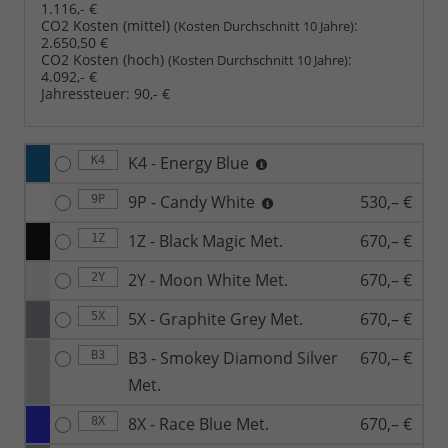
1.116,- €
CO2 Kosten (mittel)
:
(Kosten Durchschnitt 10 Jahre)
2.650,50 €
CO2 Kosten (hoch)
:
(Kosten Durchschnitt 10 Jahre)
4.092,- €
Jahressteuer:
90,- €
K4 - Energy Blue
K4
9P - Candy White
530,– €
9P
1Z - Black Magic Met.
670,– €
1Z
2Y - Moon White Met.
670,– €
2Y
5X - Graphite Grey Met.
670,– €
5X
B3 - Smokey Diamond Silver
670,– €
B3
Met.
8X - Race Blue Met.
670,– €
8X