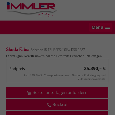
Menü
Skoda Fabia
Selection 1.5 TSI 150PS/110kW DSG 2027
Fahrzeugnr.
:
579718
, unverbindliche Lieferzeit:
13 Wochen
,
Neuwagen
25.390,– €
Endpreis
incl. 19% MwSt. Transportkosten nach Sinsheim, Endreinigung und
Zulassungsdokumente
Bestellunterlagen anfordern
Rückruf