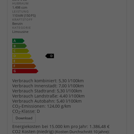
HUBRAUM
1.498 ccm
LEISTUNG
110 kW (150 PS)
KRAFTSTOFF
Benzin
KATEGORIE
Limousine
Verbrauch kombiniert:
5,30 l/100km
Verbrauch Innenstadt:
7,00 l/100km
Verbrauch Stadtrand:
5,30 l/100km
Verbrauch Landstraße:
4,40 l/100km
Verbrauch Autobahn:
5,40 l/100km
CO
-Emissionen:
124,00 g/km
2
CO
-Klasse:
D
2
Download
Energiekosten bei 15.000 km pro Jahr:
1.386,48 €
CO2 Kosten (niedrig)
:
(Kosten Durchschnitt 10 Jahre)