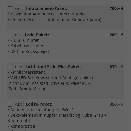
Infotainment-Paket:
700,– €
WNA
• Navigation Amundsen + Internetradio
• (Remote Access + Infotainment Online 3 Jahre)
Lade-Paket:
280,– €
PU2
• 2 USB-C hinten
• Kabelloses Laden
• USB im Rückspiegel
Licht- und Sicht Plus-Paket:
630,– €
PUN
• Fernlichtassistent
• Voll-LED-Scheinwerfer mit Abbiegefunktion
(nicht i.V.m. Assisted Drive Plus-Paket PUF)
(Serie Monte Carlo)
Lodge-Paket:
350,– €
WDE
• Ambientebeleuchtung Rot/Weiß
• Dekorelement in Kupfer-Metallic og Nuba-Grau +
Kupfernaht
• Komfortsitze