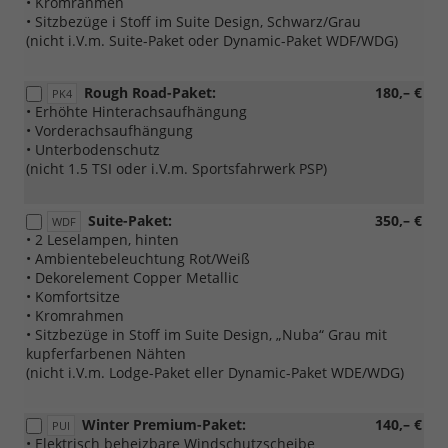
• Kromrahmen
• Sitzbezüge i Stoff im Suite Design, Schwarz/Grau
(nicht i.V.m. Suite-Paket oder Dynamic-Paket WDF/WDG)
Rough Road-Paket:
180,– €
PK4
• Erhöhte Hinterachsaufhängung
• Vorderachsaufhängung
• Unterbodenschutz
(nicht 1.5 TSI oder i.V.m. Sportsfahrwerk PSP)
Suite-Paket:
350,– €
WDF
• 2 Leselampen, hinten
• Ambientebeleuchtung Rot/Weiß
• Dekorelement Copper Metallic
• Komfortsitze
• Kromrahmen
• Sitzbezüge in Stoff im Suite Design, „Nuba“ Grau mit
kupferfarbenen Nähten
(nicht i.V.m. Lodge-Paket eller Dynamic-Paket WDE/WDG)
Winter Premium-Paket:
140,– €
PUI
• Elektrisch beheizbare Windschutzscheibe