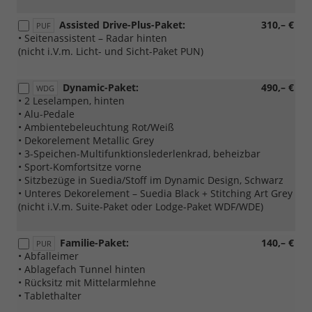
Assisted Drive-Plus-Paket:
310,– €
PUF
• Seitenassistent – Radar hinten
(nicht i.V.m. Licht- und Sicht-Paket PUN)
Dynamic-Paket:
490,– €
WDG
• 2 Leselampen, hinten
• Alu-Pedale
• Ambientebeleuchtung Rot/Weiß
• Dekorelement Metallic Grey
• 3-Speichen-Multifunktionslederlenkrad, beheizbar
• Sport-Komfortsitze vorne
• Sitzbezüge in Suedia/Stoff im Dynamic Design, Schwarz
• Unteres Dekorelement – Suedia Black + Stitching Art Grey
(nicht i.V.m. Suite-Paket oder Lodge-Paket WDF/WDE)
Familie-Paket:
140,– €
PUR
• Abfalleimer
• Ablagefach Tunnel hinten
• Rücksitz mit Mittelarmlehne
• Tablethalter