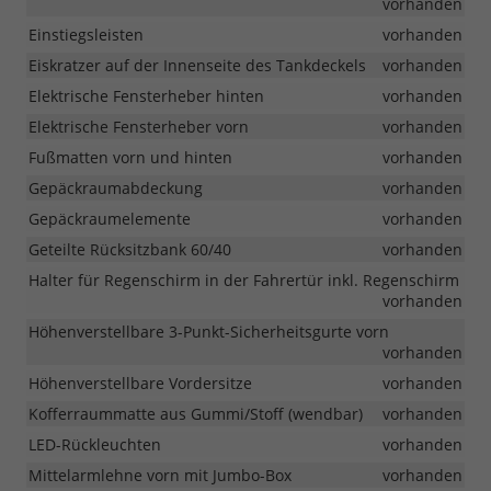
vorhanden
Einstiegsleisten
vorhanden
Eiskratzer auf der Innenseite des Tankdeckels
vorhanden
Elektrische Fensterheber hinten
vorhanden
Elektrische Fensterheber vorn
vorhanden
Fußmatten vorn und hinten
vorhanden
Gepäckraumabdeckung
vorhanden
Gepäckraumelemente
vorhanden
Geteilte Rücksitzbank 60/40
vorhanden
Halter für Regenschirm in der Fahrertür inkl. Regenschirm
vorhanden
Höhenverstellbare 3-Punkt-Sicherheitsgurte vorn
vorhanden
Höhenverstellbare Vordersitze
vorhanden
Kofferraummatte aus Gummi/Stoff (wendbar)
vorhanden
LED-Rückleuchten
vorhanden
Mittelarmlehne vorn mit Jumbo-Box
vorhanden