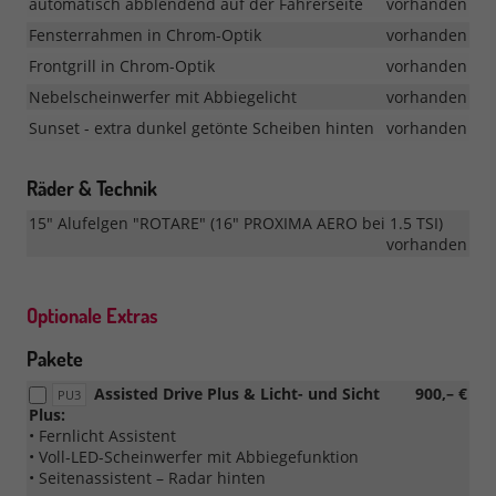
automatisch abblendend auf der Fahrerseite
vorhanden
Fensterrahmen in Chrom-Optik
vorhanden
Frontgrill in Chrom-Optik
vorhanden
Nebelscheinwerfer mit Abbiegelicht
vorhanden
Sunset - extra dunkel getönte Scheiben hinten
vorhanden
Räder & Technik
15" Alufelgen "ROTARE" (16" PROXIMA AERO bei 1.5 TSI)
vorhanden
Optionale Extras
Pakete
Assisted Drive Plus & Licht- und Sicht
900,– €
PU3
Plus:
• Fernlicht Assistent
• Voll-LED-Scheinwerfer mit Abbiegefunktion
• Seitenassistent – Radar hinten