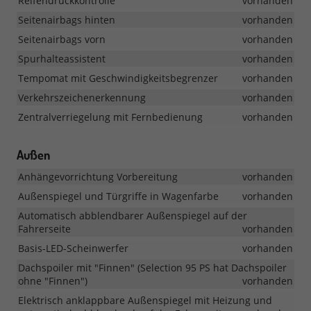
Reifendruckkontrolle
vorhanden
Seitenairbags hinten
vorhanden
Seitenairbags vorn
vorhanden
Spurhalteassistent
vorhanden
Tempomat mit Geschwindigkeitsbegrenzer
vorhanden
Verkehrszeichenerkennung
vorhanden
Zentralverriegelung mit Fernbedienung
vorhanden
Außen
Anhängevorrichtung Vorbereitung
vorhanden
Außenspiegel und Türgriffe in Wagenfarbe
vorhanden
Automatisch abblendbarer Außenspiegel auf der
Fahrerseite
vorhanden
Basis-LED-Scheinwerfer
vorhanden
Dachspoiler mit "Finnen" (Selection 95 PS hat Dachspoiler
ohne "Finnen")
vorhanden
Elektrisch anklappbare Außenspiegel mit Heizung und