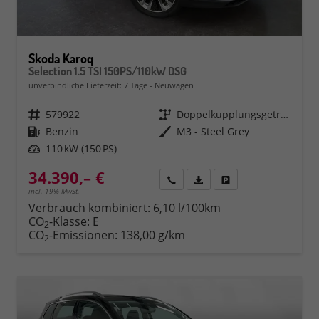
Skoda Karoq
Selection 1.5 TSI 150PS/110kW DSG
unverbindliche Lieferzeit:
7 Tage
Neuwagen
Fahrzeugnr.
579922
Getriebe
Doppelkupplungsgetriebe (DSG)
Kraftstoff
Benzin
Außenfarbe
M3 - Steel Grey
Leistung
110 kW (150 PS)
34.390,– €
Rückruf
PDF-Datei, Fahrzeugexposé 
Fahrzeug parken
incl. 19% MwSt.
Verbrauch kombiniert:
6,10 l/100km
CO
-Klasse:
E
2
CO
-Emissionen:
138,00 g/km
2