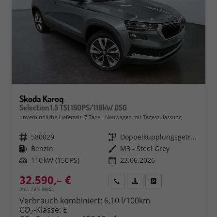
Skoda Karoq
Selection 1.5 TSI 150PS/110kW DSG
unverbindliche Lieferzeit:
7 Tage
Neuwagen mit Tageszulassung
Fahrzeugnr.
580029
Getriebe
Doppelkupplungsgetriebe (DSG)
Kraftstoff
Benzin
Außenfarbe
M3 - Steel Grey
Leistung
110 kW (150 PS)
23.06.2026
32.590,– €
Rückruf
PDF-Datei, Fahrzeugexposé 
Fahrzeug parken
incl. 19% MwSt.
Verbrauch kombiniert:
6,10 l/100km
CO
-Klasse:
E
2