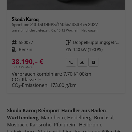
Skoda Karoq
Sportline 2.0 TSI 190PS/140kW DSG 4x4 2027
unverbindliche Lieferzeit: Ca. 10-12 Wochen
Neuwagen
Fahrzeugnr.
580077
Getriebe
Doppelkupplungsgetriebe (DSG)
Kraftstoff
Benzin
Leistung
140 kW (190 PS)
38.190,– €
Rückruf
PDF-Datei, Fahrzeugexposé 
Fahrzeug parken
incl. 19% MwSt.
Verbrauch kombiniert:
7,70 l/100km
CO
-Klasse:
F
2
CO
-Emissionen:
173,00 g/km
2
Skoda Karoq Reimport Händler aus Baden-
Württemberg
, Mannheim, Heidelberg, Bruchsal,
Mosbach, Karlsruhe, Pforzheim, Heilbronn,
Ludwigsburg, Stuttgart ist im Umkreis von 30km bis