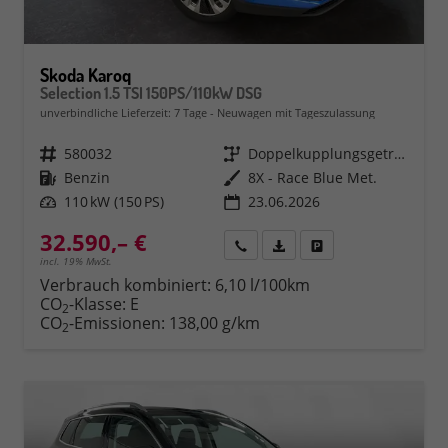
Skoda Karoq
Selection 1.5 TSI 150PS/110kW DSG
unverbindliche Lieferzeit:
7 Tage
Neuwagen mit Tageszulassung
Fahrzeugnr.
580032
Getriebe
Doppelkupplungsgetriebe (DSG)
Kraftstoff
Benzin
Außenfarbe
8X - Race Blue Met.
Leistung
110 kW (150 PS)
23.06.2026
32.590,– €
Rückruf
PDF-Datei, Fahrzeugexposé 
Fahrzeug parken
incl. 19% MwSt.
Verbrauch kombiniert:
6,10 l/100km
CO
-Klasse:
E
2
CO
-Emissionen:
138,00 g/km
2