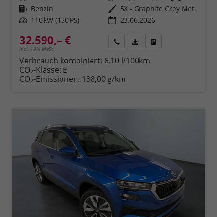
Kraftstoff
Benzin
Außenfarbe
5X - Graphite Grey Met.
Leistung
110 kW (150 PS)
23.06.2026
32.590,– €
Rückruf
PDF-Datei, Fahrzeugexposé 
Fahrzeug parken
incl. 19% MwSt.
Verbrauch kombiniert:
6,10 l/100km
CO
-Klasse:
E
2
CO
-Emissionen:
138,00 g/km
2