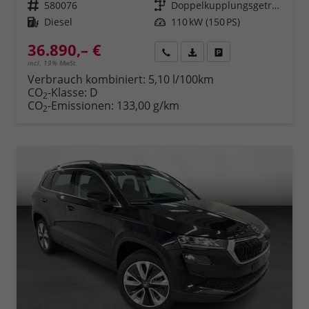
Fahrzeugnr.
580076
Getriebe
Doppelkupplungsgetriebe (DSG)
Kraftstoff
Diesel
Leistung
110 kW (150 PS)
36.890,– €
Rückruf
PDF-Datei, Fahrzeugexposé 
Fahrzeug parken
incl. 19% MwSt.
Verbrauch kombiniert:
5,10 l/100km
CO
-Klasse:
D
2
CO
-Emissionen:
133,00 g/km
2