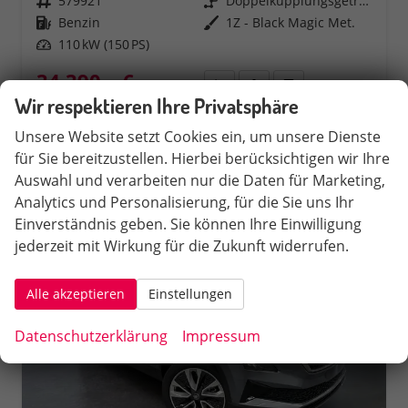
Fahrzeugnr.
579921
Getriebe
Doppelkupplungsgetriebe (DSG)
Kraftstoff
Benzin
Außenfarbe
1Z - Black Magic Met.
Leistung
110 kW (150 PS)
34.390,– €
Rückruf
PDF-Datei, Fahrzeugexposé 
Fahrzeug parken
incl. 19% MwSt.
Wir respektieren Ihre Privatsphäre
Verbrauch kombiniert:
6,10 l/100km
Unsere Website setzt Cookies ein, um unsere Dienste
CO
-Klasse:
E
2
CO
-Emissionen:
138,00 g/km
für Sie bereitzustellen. Hierbei berücksichtigen wir Ihre
2
Auswahl und verarbeiten nur die Daten für Marketing,
Analytics und Personalisierung, für die Sie uns Ihr
Einverständnis geben. Sie können Ihre Einwilligung
jederzeit mit Wirkung für die Zukunft widerrufen.
Alle akzeptieren
Einstellungen
Datenschutzerklärung
Impressum