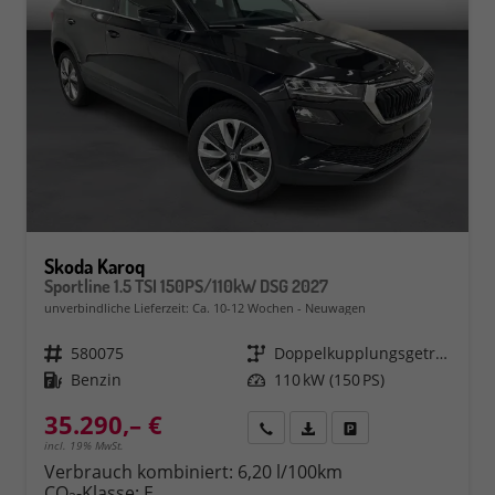
Skoda Karoq
Sportline 1.5 TSI 150PS/110kW DSG 2027
unverbindliche Lieferzeit: Ca. 10-12 Wochen
Neuwagen
Fahrzeugnr.
580075
Getriebe
Doppelkupplungsgetriebe (DSG)
Kraftstoff
Benzin
Leistung
110 kW (150 PS)
35.290,– €
Rückruf
PDF-Datei, Fahrzeugexposé 
Fahrzeug parken
incl. 19% MwSt.
Verbrauch kombiniert:
6,20 l/100km
CO
-Klasse:
E