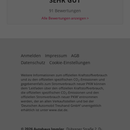
91 Bewertungen
Alle Bewertungen anzeigen >
Anmelden
Impressum
AGB
Datenschutz
Cookie-Einstellungen
Weitere Informationen zum offiziellen Kraftstoffverbrauch
und zu den offiziellen spezifischen CO
-Emissionen und
2
gegebenenfalls zum Stromverbrauch neuer PKW können
dem 'Leitfaden über den offiziellen Kraftstoffverbrauch,
die offiziellen spezifischen CO
-Emissionen und den
2
offiziellen Stromverbrauch neuer PKW' entnommen
werden, der an allen Verkaufsstellen und bei der
'Deutschen Automobil Treuhand GmbH' unentgeltlich
erhältlich ist unter www.dat.de.
© 2026
Autohaus Immler
,
Dührener Straße 2
,
D-