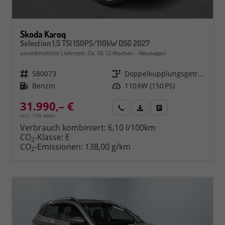
Skoda Karoq
Selection 1.5 TSI 150PS/110kW DSG 2027
unverbindliche Lieferzeit: Ca. 10-12 Wochen
Neuwagen
Fahrzeugnr.
580073
Getriebe
Doppelkupplungsgetriebe (DSG)
Kraftstoff
Benzin
Leistung
110 kW (150 PS)
31.990,– €
Rückruf
PDF-Datei, Fahrzeugexposé 
Fahrzeug parken
incl. 19% MwSt.
Verbrauch kombiniert:
6,10 l/100km
CO
-Klasse:
E
2
CO
-Emissionen:
138,00 g/km
2