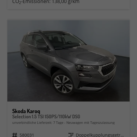
CO
-Emissionen:
138,00 g/km
2
Skoda Karoq
Selection 1.5 TSI 150PS/110kW DSG
unverbindliche Lieferzeit:
7 Tage
Neuwagen mit Tageszulassung
Fahrzeugnr.
580031
Getriebe
Doppelkupplungsgetriebe (DSG)