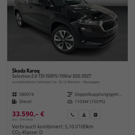
Skoda Karoq
Selection 2.0 TDI 150PS/110kW DSG 2027
unverbindliche Lieferzeit: Ca. 10-12 Wochen
Neuwagen
Fahrzeugnr.
580074
Getriebe
Doppelkupplungsgetriebe (DSG)
Kraftstoff
Diesel
Leistung
110 kW (150 PS)
33.590,– €
Rückruf
PDF-Datei, Fahrzeugexposé 
Fahrzeug parken
incl. 19% MwSt.
Verbrauch kombiniert:
5,10 l/100km
CO
-Klasse:
D
2