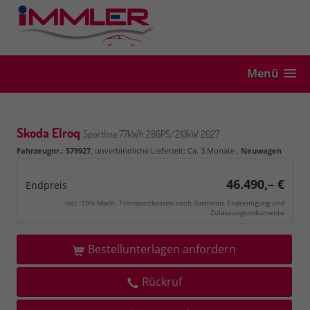
Menü
Skoda Elroq
Sportline 77kWh 286PS/210kW 2027
Fahrzeugnr.
:
579927
, unverbindliche Lieferzeit: Ca. 3 Monate ,
Neuwagen
46.490,– €
Endpreis
incl. 19% MwSt. Transportkosten nach Sinsheim, Endreinigung und
Zulassungsdokumente
Bestellunterlagen anfordern
Rückruf