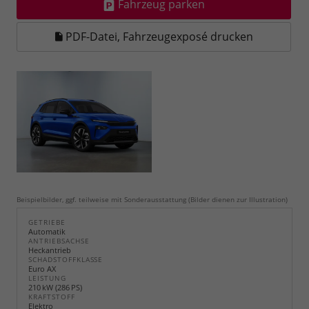
Fahrzeug parken
PDF-Datei, Fahrzeugexposé drucken
Beispielbilder, ggf. teilweise mit Sonderausstattung (Bilder dienen zur Illustration)
GETRIEBE
Automatik
ANTRIEBSACHSE
Heckantrieb
SCHADSTOFFKLASSE
Euro AX
LEISTUNG
210 kW (286 PS)
KRAFTSTOFF
Elektro