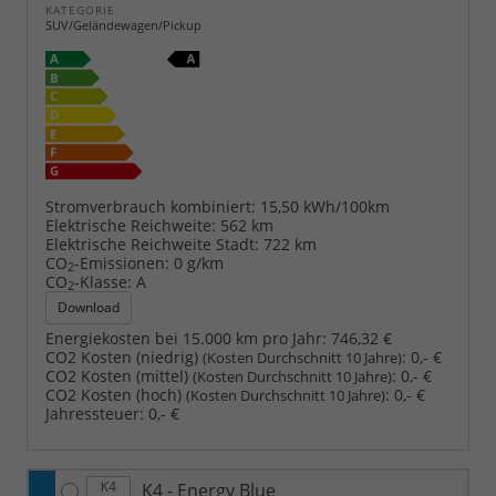
KATEGORIE
SUV/Geländewagen/Pickup
Stromverbrauch kombiniert:
15,50 kWh/100km
Elektrische Reichweite:
562 km
Elektrische Reichweite Stadt:
722 km
CO
-Emissionen:
0 g/km
2
CO
-Klasse:
A
2
Download
Energiekosten bei 15.000 km pro Jahr:
746,32 €
CO2 Kosten (niedrig)
:
0,- €
(Kosten Durchschnitt 10 Jahre)
CO2 Kosten (mittel)
:
0,- €
(Kosten Durchschnitt 10 Jahre)
CO2 Kosten (hoch)
:
0,- €
(Kosten Durchschnitt 10 Jahre)
Jahressteuer:
0,- €
K4 - Energy Blue
K4