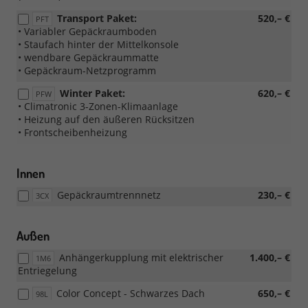
Transport Paket:
520,– €
PFT
• Variabler Gepäckraumboden
• Staufach hinter der Mittelkonsole
• wendbare Gepäckraummatte
• Gepäckraum-Netzprogramm
Winter Paket:
620,– €
PFW
• Climatronic 3-Zonen-Klimaanlage
• Heizung auf den äußeren Rücksitzen
• Frontscheibenheizung
Innen
Gepäckraumtrennnetz
230,– €
3CX
Außen
Anhängerkupplung mit elektrischer
1.400,– €
1M6
Entriegelung
Color Concept - Schwarzes Dach
650,– €
98L