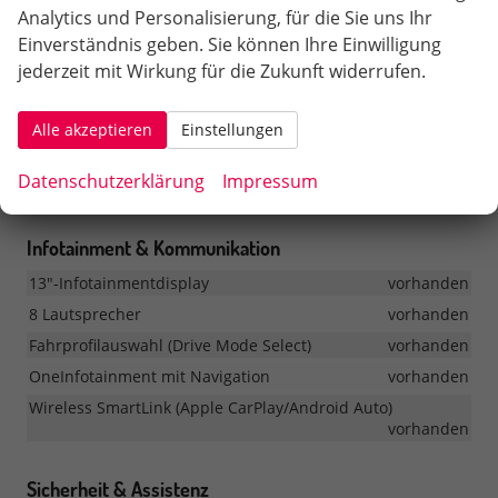
Analytics und Personalisierung, für die Sie uns Ihr
Rücksitzlehne mit geteilter Umklappfunktion und
Mittelarmlehne
vorhanden
Einverständnis geben. Sie können Ihre Einwilligung
jederzeit mit Wirkung für die Zukunft widerrufen.
Sitzheizung vorne
vorhanden
Sport-Komfortsitze vorne
vorhanden
Alle akzeptieren
Einstellungen
Sport-Multifunktionslederlenkrad mit Heizung und
Rekuperationswippen
vorhanden
Datenschutzerklärung
Impressum
Textilfußmatten vorne und hinten
vorhanden
Infotainment & Kommunikation
13"-Infotainmentdisplay
vorhanden
8 Lautsprecher
vorhanden
Fahrprofilauswahl (Drive Mode Select)
vorhanden
OneInfotainment mit Navigation
vorhanden
Wireless SmartLink (Apple CarPlay/Android Auto)
vorhanden
Sicherheit & Assistenz