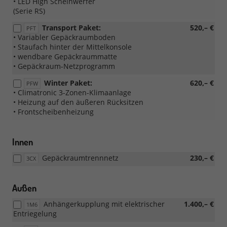
• LED High Scheinwerfer
(Serie RS)
Transport Paket:
520,– €
PFT
• Variabler Gepäckraumboden
• Staufach hinter der Mittelkonsole
• wendbare Gepäckraummatte
• Gepäckraum-Netzprogramm
Winter Paket:
620,– €
PFW
• Climatronic 3-Zonen-Klimaanlage
• Heizung auf den äußeren Rücksitzen
• Frontscheibenheizung
Innen
Gepäckraumtrennnetz
230,– €
3CX
Außen
Anhängerkupplung mit elektrischer
1.400,– €
1M6
Entriegelung