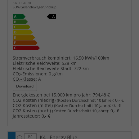
KATEGORIE
SUV/Geländewagen/Pickup
Stromverbrauch kombiniert:
16,50 kWh/100km
Elektrische Reichweite:
528 km
Elektrische Reichweite Stadt:
722 km
CO
-Emissionen:
0 g/km
2
CO
-Klasse:
A
2
Download
Energiekosten bei 15.000 km pro Jahr:
794,48 €
CO2 Kosten (niedrig)
:
0,- €
(Kosten Durchschnitt 10 Jahre)
CO2 Kosten (mittel)
:
0,- €
(Kosten Durchschnitt 10 Jahre)
CO2 Kosten (hoch)
:
0,- €
(Kosten Durchschnitt 10 Jahre)
Jahressteuer:
0,- €
K4 - Energy Blue
K4