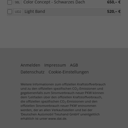
Color Concept - Schwarzes Dach
650,– €
98L
Light Band
520,– €
UD2
Anmelden
Impressum
AGB
Datenschutz
Cookie-Einstellungen
Weitere Informationen zum offiziellen Kraftstoffverbrauch
und zu den offiziellen spezifischen CO
-Emissionen und
2
gegebenenfalls zum Stromverbrauch neuer PKW können
dem 'Leitfaden über den offiziellen Kraftstoffverbrauch,
die offiziellen spezifischen CO
-Emissionen und den
2
offiziellen Stromverbrauch neuer PKW' entnommen
werden, der an allen Verkaufsstellen und bei der
'Deutschen Automobil Treuhand GmbH' unentgeltlich
erhältlich ist unter www.dat.de.