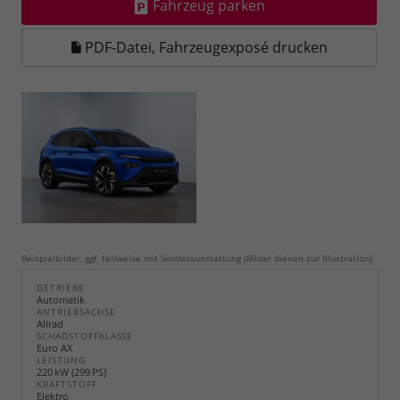
Fahrzeug parken
PDF-Datei, Fahrzeugexposé drucken
Beispielbilder, ggf. teilweise mit Sonderausstattung (Bilder dienen zur Illustration)
GETRIEBE
Automatik
ANTRIEBSACHSE
Allrad
SCHADSTOFFKLASSE
Euro AX
LEISTUNG
220 kW (299 PS)
KRAFTSTOFF
Elektro