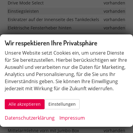
Drive Mode Select
vorhanden
Einstiegsleisten
vorhanden
Eiskratzer auf der Innenseite des Tankdeckels
vorhanden
Elektrische Fensterheber hinten
vorhanden
Elektrische Fensterheber vorn
vorhanden
Wir respektieren Ihre Privatsphäre
Fußmatten vorn und hinten
vorhanden
Unsere Website setzt Cookies ein, um unsere Dienste
Gepäckraumabdeckung
vorhanden
für Sie bereitzustellen. Hierbei berücksichtigen wir Ihre
Gepäckraumelemente
vorhanden
Auswahl und verarbeiten nur die Daten für Marketing,
Geteilte Rücksitzbank 60/40
vorhanden
Analytics und Personalisierung, für die Sie uns Ihr
Halter für Regenschirm in der Fahrertür inkl. Regenschirm
Einverständnis geben. Sie können Ihre Einwilligung
vorhanden
jederzeit mit Wirkung für die Zukunft widerrufen.
Höhenverstellbare 3-Punkt-Sicherheitsgurte vorn
vorhanden
Alle akzeptieren
Einstellungen
Höhenverstellbare Vordersitze
vorhanden
Kofferraummatte aus Gummi/Stoff (wendbar)
vorhanden
Datenschutzerklärung
Impressum
LED-Rückleuchten
vorhanden
Mittelarmlehne vorn mit Jumbo-Box
vorhanden