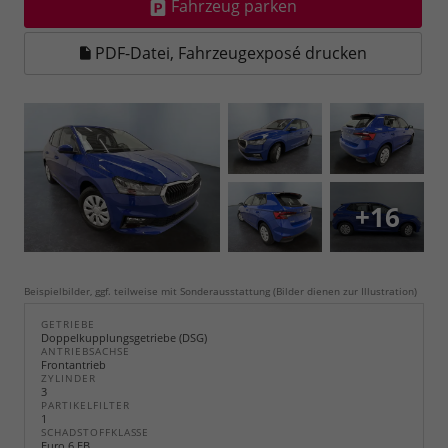
Fahrzeug parken
PDF-Datei, Fahrzeugexposé drucken
+16
Beispielbilder, ggf. teilweise mit Sonderausstattung (Bilder dienen zur Illustration)
GETRIEBE
Doppelkupplungsgetriebe (DSG)
ANTRIEBSACHSE
Frontantrieb
ZYLINDER
3
PARTIKELFILTER
1
SCHADSTOFFKLASSE
Euro 6 EB