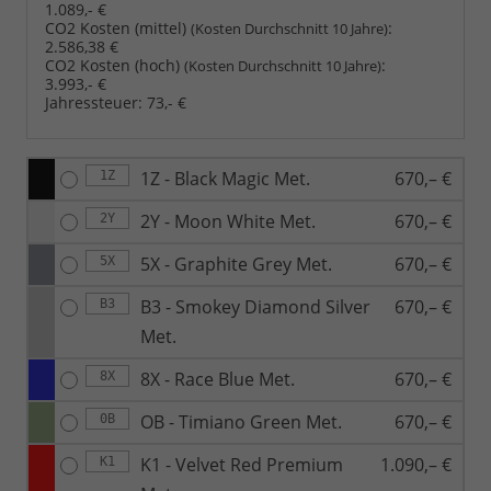
1.089,- €
CO2 Kosten (mittel)
:
(Kosten Durchschnitt 10 Jahre)
2.586,38 €
CO2 Kosten (hoch)
:
(Kosten Durchschnitt 10 Jahre)
3.993,- €
Jahressteuer:
73,- €
1Z - Black Magic Met.
670,– €
1Z
2Y - Moon White Met.
670,– €
2Y
5X - Graphite Grey Met.
670,– €
5X
B3 - Smokey Diamond Silver
670,– €
B3
Met.
8X - Race Blue Met.
670,– €
8X
OB - Timiano Green Met.
670,– €
0B
K1 - Velvet Red Premium
1.090,– €
K1