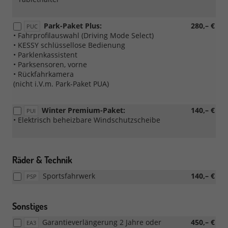
Park-Paket Plus:
280,– €
PUC
• Fahrprofilauswahl (Driving Mode Select)
• KESSY schlüssellose Bedienung
• Parklenkassistent
• Parksensoren, vorne
• Rückfahrkamera
(nicht i.V.m. Park-Paket PUA)
Winter Premium-Paket:
140,– €
PUI
• Elektrisch beheizbare Windschutzscheibe
Räder & Technik
Sportsfahrwerk
140,– €
PSP
Sonstiges
Garantieverlängerung 2 Jahre oder
450,– €
EA3