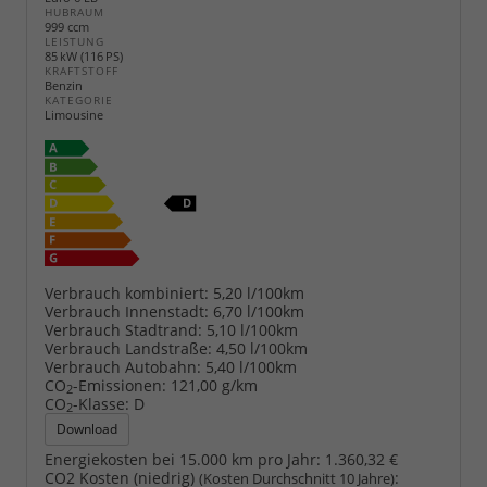
HUBRAUM
999 ccm
LEISTUNG
85 kW (116 PS)
KRAFTSTOFF
Benzin
KATEGORIE
Limousine
Verbrauch kombiniert:
5,20 l/100km
Verbrauch Innenstadt:
6,70 l/100km
Verbrauch Stadtrand:
5,10 l/100km
Verbrauch Landstraße:
4,50 l/100km
Verbrauch Autobahn:
5,40 l/100km
CO
-Emissionen:
121,00 g/km
2
CO
-Klasse:
D
2
Download
Energiekosten bei 15.000 km pro Jahr:
1.360,32 €
CO2 Kosten (niedrig)
:
(Kosten Durchschnitt 10 Jahre)