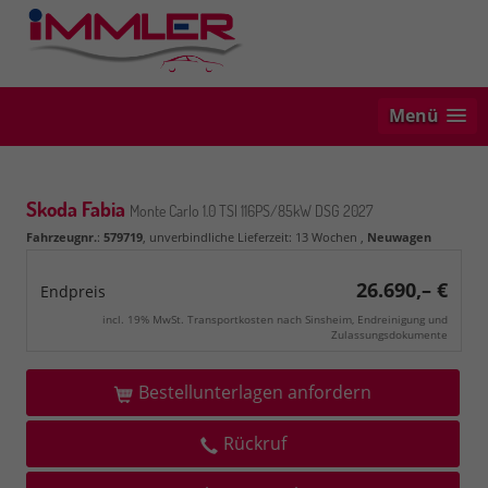
Menü
Skoda Fabia
Monte Carlo 1.0 TSI 116PS/85kW DSG 2027
Fahrzeugnr.
:
579719
, unverbindliche Lieferzeit:
13 Wochen
,
Neuwagen
26.690,– €
Endpreis
incl. 19% MwSt. Transportkosten nach Sinsheim, Endreinigung und
Zulassungsdokumente
Bestellunterlagen anfordern
Rückruf