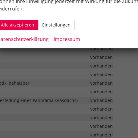
önnen Ihre Einwilligung jederzeit mit Wirkung für die Zukunf
vorhanden
iderrufen.
Alle akzeptieren
Einstellungen
vorhanden
atenschutzerklärung
Impressum
vorhanden
vorhanden
vorhanden
vorhanden
vorhanden
tik, beheizbar
vorhanden
vorhanden
 Bestellung eines Panorama-Glasdachs)
vorhanden
vorhanden
vorhanden
vorhanden
vorhanden