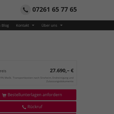
07261 65 77 65
a Blog
Kontakt
Über uns
27.690,– €
reis
 19% MwSt. Transportkosten nach Sinsheim, Endreinigung und
Zulassungsdokumente
Bestellunterlagen anfordern
Rückruf