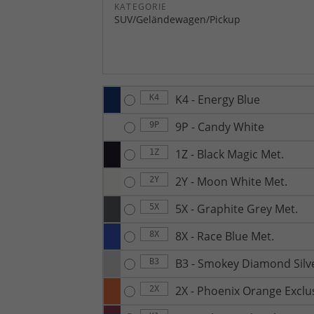
KATEGORIE
SUV/Geländewagen/Pickup
K4 - Energy Blue
K4
9P - Candy White
9P
1Z - Black Magic Met.
1Z
2Y - Moon White Met.
2Y
5X - Graphite Grey Met.
5X
8X - Race Blue Met.
8X
B3 - Smokey Diamond Silv
B3
2X - Phoenix Orange Exclu
2X