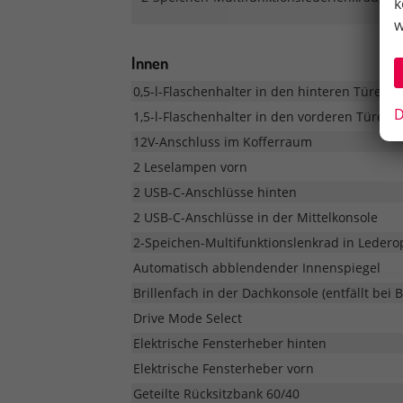
k
w
Innen
0,5-l-Flaschenhalter in den hinteren Türen
D
1,5-l-Flaschenhalter in den vorderen Türen
12V-Anschluss im Kofferraum
2 Leselampen vorn
2 USB-C-Anschlüsse hinten
2 USB-C-Anschlüsse in der Mittelkonsole
2-Speichen-Multifunktionslenkrad in Lederop
Automatisch abblendender Innenspiegel
Brillenfach in der Dachkonsole (entfällt bei
Drive Mode Select
Elektrische Fensterheber hinten
Elektrische Fensterheber vorn
Geteilte Rücksitzbank 60/40