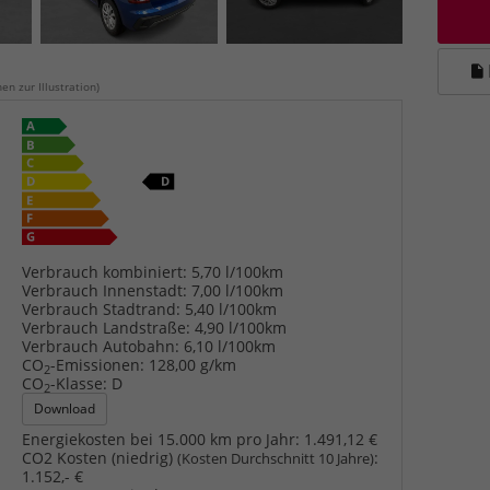
en zur Illustration)
Verbrauch kombiniert:
5,70 l/100km
Verbrauch Innenstadt:
7,00 l/100km
Verbrauch Stadtrand:
5,40 l/100km
Verbrauch Landstraße:
4,90 l/100km
Verbrauch Autobahn:
6,10 l/100km
CO
-Emissionen:
128,00 g/km
2
CO
-Klasse:
D
2
Download
Energiekosten bei 15.000 km pro Jahr:
1.491,12 €
CO2 Kosten (niedrig)
:
(Kosten Durchschnitt 10 Jahre)
1.152,- €