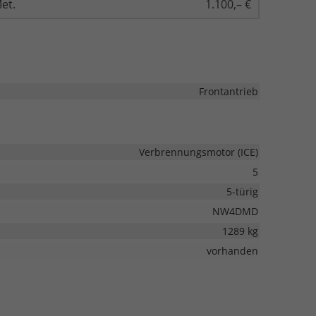
et.
1.100,– €
Frontantrieb
Verbrennungsmotor (ICE)
5
5-türig
NW4DMD
1289 kg
vorhanden