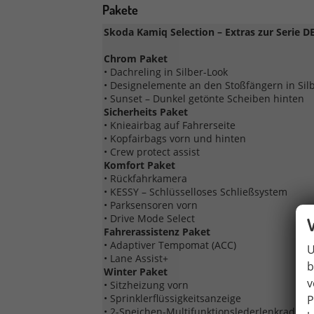
Pakete
Skoda Kamiq Selection – Extras zur Serie D
Chrom Paket
• Dachreling in Silber-Look
• Designelemente an den Stoßfängern in Sil
• Sunset – Dunkel getönte Scheiben hinten
Sicherheits Paket
• Knieairbag auf Fahrerseite
• Kopfairbags vorn und hinten
• Crew protect assist
Komfort Paket
• Rückfahrkamera
• KESSY – Schlüsselloses Schließsystem
• Parksensoren vorn
• Drive Mode Select
Fahrerassistenz Paket
• Adaptiver Tempomat (ACC)
U
• Lane Assist+
b
Winter Paket
v
• Sitzheizung vorn
• Sprinklerflüssigkeitsanzeige
P
• 2-Speichen-Multifunktionslederlenkrad, be