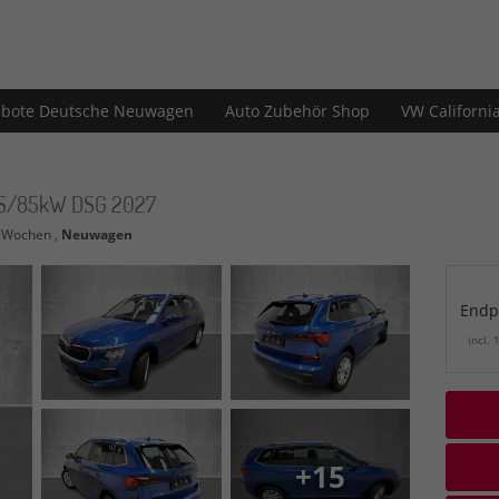
bote Deutsche Neuwagen
Auto Zubehör Shop
VW Californi
16PS/85kW DSG 2027
2 Wochen ,
Neuwagen
Endp
incl.
+15