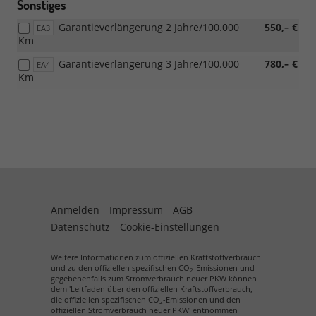
Sonstiges
Garantieverlängerung 2 Jahre/100.000
550,– €
EA3
Km
Garantieverlängerung 3 Jahre/100.000
780,– €
EA4
Km
Anmelden
Impressum
AGB
Datenschutz
Cookie-Einstellungen
Weitere Informationen zum offiziellen Kraftstoffverbrauch
und zu den offiziellen spezifischen CO
-Emissionen und
2
gegebenenfalls zum Stromverbrauch neuer PKW können
dem 'Leitfaden über den offiziellen Kraftstoffverbrauch,
die offiziellen spezifischen CO
-Emissionen und den
2
offiziellen Stromverbrauch neuer PKW' entnommen