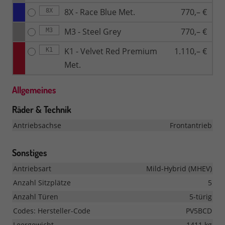
8X - Race Blue Met.
770,– €
8X
M3 - Steel Grey
770,– €
M3
K1 - Velvet Red Premium
1.110,– €
K1
Met.
Allgemeines
Räder & Technik
Antriebsachse
Frontantrieb
Sonstiges
Antriebsart
Mild-Hybrid (MHEV)
Anzahl Sitzplätze
5
Anzahl Türen
5-türig
Codes: Hersteller-Code
PV5BCD
Leergewicht
1411 kg