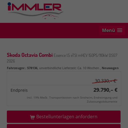
Menü
Skoda Octavia Combi
Essence 1.5 eTSI mHEV 150PS/110kW DSG7
2026
Fahrzeugnr.
:
578136
, unverbindliche Lieferzeit: Ca. 10 Wochen ,
Neuwagen
30.330,– €
29.790,– €
Endpreis
incl. 19% MwSt. Transportkosten nach Sinsheim, Endreinigung und
Zulassungsdokumente
Bestellunterlagen anfordern