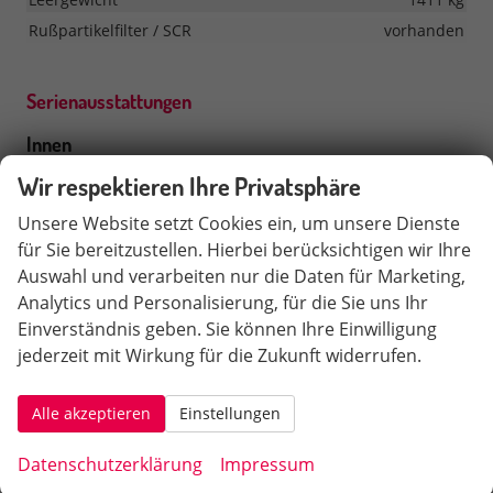
Rußpartikelfilter / SCR
vorhanden
Serienausstattungen
Innen
2-Speichen Multifunktionslederlenkrad
vorhanden
Wir respektieren Ihre Privatsphäre
2-Zonen Climatronic
vorhanden
Unsere Website setzt Cookies ein, um unsere Dienste
3 Kopfstützen hinten
vorhanden
für Sie bereitzustellen. Hierbei berücksichtigen wir Ihre
8 Lautsprecher
vorhanden
Auswahl und verarbeiten nur die Daten für Marketing,
Analytics und Personalisierung, für die Sie uns Ihr
Automatisch abblendender Rückspiegel
vorhanden
Einverständnis geben. Sie können Ihre Einwilligung
Design Selection Studio mit Stoffausstattung
vorhanden
jederzeit mit Wirkung für die Zukunft widerrufen.
Elektrische Fensterheber vorne und hinten
vorhanden
Geteilte Rückbank (60/40)
vorhanden
Alle akzeptieren
Einstellungen
Kessy Go - schlüssellose Start/ Stop
vorhanden
Manuell höhenverstellbare Vordersitze mit
Datenschutzerklärung
Impressum
Lendenwirbelstütze
vorhanden