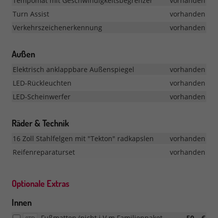
Tempomat mit Geschwindigkeitsbegrenzer
vorhanden
Turn Assist
vorhanden
Verkehrszeichenerkennung
vorhanden
Außen
Elektrisch anklappbare Außenspiegel
vorhanden
LED-Rückleuchten
vorhanden
LED-Scheinwerfer
vorhanden
Räder & Technik
16 Zoll Stahlfelgen mit "Tekton" radkapslen
vorhanden
Reifenreparaturset
vorhanden
Optionale Extras
Innen
Fußmatten (nicht i.V.m Familienpaket
50,– €