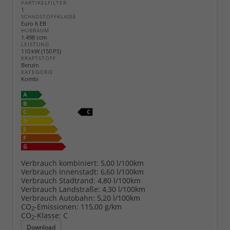
PARTIKELFILTER
1
SCHADSTOFFKLASSE
Euro 6 EB
HUBRAUM
1.498 ccm
LEISTUNG
110 kW (150 PS)
KRAFTSTOFF
Benzin
KATEGORIE
Kombi
Verbrauch kombiniert:
5,00 l/100km
Verbrauch Innenstadt:
6,60 l/100km
Verbrauch Stadtrand:
4,80 l/100km
Verbrauch Landstraße:
4,30 l/100km
Verbrauch Autobahn:
5,20 l/100km
CO
-Emissionen:
115,00 g/km
2
CO
-Klasse:
C
2
Download