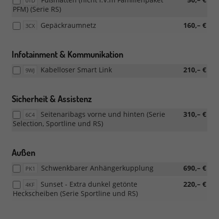
0TD
PFM) (Serie RS)
Gepäckraumnetz
160,– €
3CX
Infotainment & Kommunikation
Kabelloser Smart Link
210,– €
9WJ
Sicherheit & Assistenz
Seitenaribags vorne und hinten (Serie
310,– €
6C4
Selection, Sportline und RS)
Außen
Schwenkbarer Anhängerkupplung
690,– €
PK1
Sunset - Extra dunkel getönte
220,– €
4KF
Heckscheiben (Serie Sportline und RS)