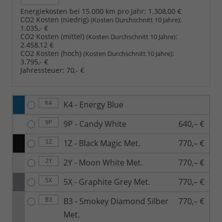
Energiekosten bei 15.000 km pro Jahr:
1.308,00 €
CO2 Kosten (niedrig)
:
(Kosten Durchschnitt 10 Jahre)
1.035,- €
CO2 Kosten (mittel)
:
(Kosten Durchschnitt 10 Jahre)
2.458,12 €
CO2 Kosten (hoch)
:
(Kosten Durchschnitt 10 Jahre)
3.795,- €
Jahressteuer:
70,- €
K4 - Energy Blue
K4
9P - Candy White
640,– €
9P
1Z - Black Magic Met.
770,– €
1Z
2Y - Moon White Met.
770,– €
2Y
5X - Graphite Grey Met.
770,– €
5X
B3 - Smokey Diamond Silber
770,– €
B3
Met.